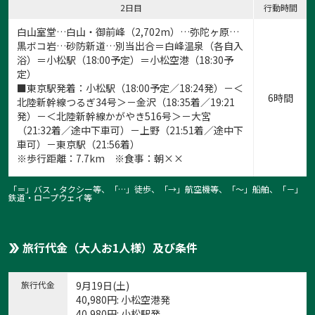
2日目
行動時間
白山室堂…白山・御前峰（2,702m）…弥陀ヶ原…
黒ボコ岩…砂防新道…別当出合＝白峰温泉（各自入
浴）＝小松駅（18:00予定）＝小松空港（18:30予
定）
■東京駅発着：小松駅（18:00予定／18:24発）－＜
6時間
北陸新幹線つるぎ34号＞－金沢（18:35着／19:21
発）－＜北陸新幹線かがやき516号＞－大宮
（21:32着／途中下車可）－上野（21:51着／途中下
車可）－東京駅（21:56着）
※歩行距離：7.7km ※食事：朝××
「＝」バス・タクシー等、「…」徒歩、「→」航空機等、「〜」船舶、「－」
鉄道・ロープウェイ等
旅行代金（大人お1人様）及び条件
旅行代金
9月19日(土)
40,980
円
: 小松空港発
40,980
円
: 小松駅発