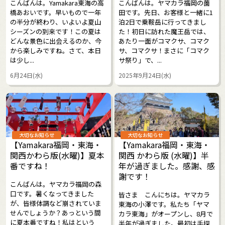
こんばんは。Yamakara東海の高
こんばんは。ヤマカラ福岡の薗
橋あおいです。早いもので一年
田です。先日、お客様と一緒に1
の半分が終わり、いよいよ夏山
泊2日で乗鞍岳に行ってきまし
シーズンの到来です！この夏は
た！初日に訪れた魔王岳では、
どんな景色に出会えるのか、今
あたり一面がコマクサ、コマク
から楽しみですね。さて、本日
サ、コマクサ！まさに「コマク
は少し...
サ祭り」で、...
6月24日(水)
2025年9月24日(水)
大切なお知らせ
大切なお知らせ
【Yamakara福岡・東海・
【Yamakara福岡・東海・
関西かわら版(水曜)】夏本
関西 かわら版 (水曜)】半
番ですね！
年が過ぎました。感謝、感
謝です！
こんばんは。ヤマカラ福岡の森
口です。暑くなってきました
皆さま こんにちは。ヤマカラ
が、皆様体調など崩されていま
東海の小澤です。私たち「ヤマ
せんでしょうか？あっという間
カラ東海」がオープンし、8月で
に夏本番ですね！私はという
半年が過ぎました。最初は手探