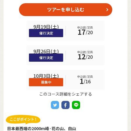
ツアーを申し込む
9月19日(土)
申込数/定員
17
/
20
催行決定
9月26日(土)
申込数/定員
12
/
20
催行決定
10月3日(土)
申込数/定員
1
/
16
募集中
このコース詳細をシェアする
日本最西端の2000m峰·花の山、白山