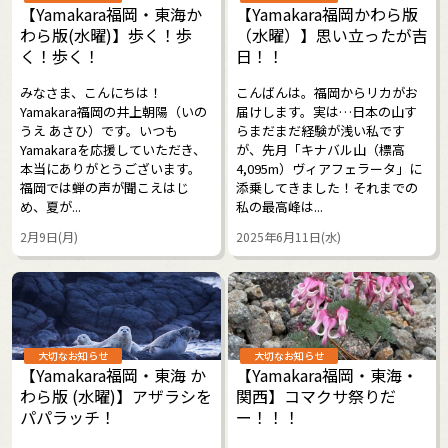
【Yamakara福岡・東海か
【Yamakara福岡かわら版
わら版(水曜)】歩く！歩
（水曜）】思い立ったが吉
く！歩く！
日！！
みなさま、こんにちは！
こんばんは。福岡からリカがお
Yamakara福岡の井上朝陽（いの
届けします。実は…日本の山す
うえ あさひ）です。いつも
らまだまだ経験が浅い私です
Yamakaraを応援していただき、
が、先月「キナバル山（標高
本当にありがとうございます。
4,095m）ヴィアフェラータ」に
福岡では蝉の声が聞こえはじ
添乗してきました！それまでの
め、夏が...
私の最高峰は...
2月9日(月)
2025年6月11日(水)
大切なお知らせ
大切なお知らせ
【Yamakara福岡・東海 か
【Yamakara福岡・東海・
わら版 (水曜)】アザラシを
関西】コマクサ祭りだ
パパラッチ！
ー！！！