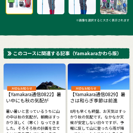
※画像を選択すると大きく表示されます
このコースに関連する記事
（Yamakaraかわら版）
大切なお知らせ
大切なお知らせ
【Yamakara通信0822】暑
【Yamakara通信0829】暑
い中にも秋の気配が
さは和らぎ季節は前進
暑い暑いと言っているうちに山
8月も早くも終盤、お天気はすっ
の中は秋の気配が。朝晩はすっ
かり秋の気配です。なかなか天
かり涼しく（寒く）なってきま
候が安定しない日々ですが、予
した。そろそろ秋の計画を立て
報に反して山に登ったら雨が降