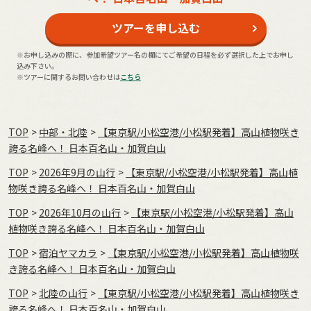
ツアーを申し込む
※お申し込みの際に、参加希望ツアー名の欄にてご希望の日程を必ず選択した上でお申し
込み下さい。
※ツアーに関するお問い合わせは
こちら
TOP
中部・北陸
【東京駅/小松空港/小松駅発着】高山植物咲き
誇る名峰へ！ 日本百名山・加賀白山
TOP
2026年9月の⼭⾏
【東京駅/小松空港/小松駅発着】高山植
物咲き誇る名峰へ！ 日本百名山・加賀白山
TOP
2026年10月の⼭⾏
【東京駅/小松空港/小松駅発着】高山
植物咲き誇る名峰へ！ 日本百名山・加賀白山
TOP
宿泊ヤマカラ
【東京駅/小松空港/小松駅発着】高山植物咲
き誇る名峰へ！ 日本百名山・加賀白山
TOP
北陸の山行
【東京駅/小松空港/小松駅発着】高山植物咲き
誇る名峰へ！ 日本百名山・加賀白山