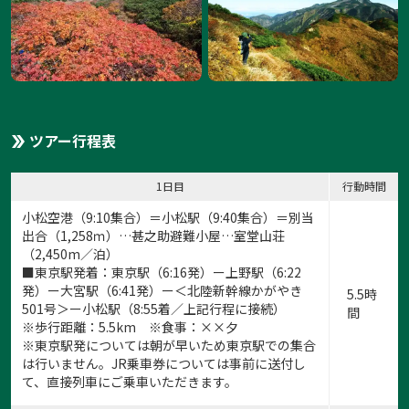
ツアー行程表
1:
1
/
12
1日目
行動時間
小松空港（9:10集合）＝小松駅（9:40集合）＝別当
出合（1,258ｍ）…甚之助避難小屋…室堂山荘
（2,450m／泊）
■東京駅発着：東京駅（6:16発）ー上野駅（6:22
発）ー大宮駅（6:41発）ー＜北陸新幹線かがやき
5.5時
501号＞ー小松駅（8:55着／上記行程に接続）
間
※歩行距離：5.5km ※食事：××夕
※東京駅発については朝が早いため東京駅での集合
は行いません。JR乗車券については事前に送付し
て、直接列車にご乗車いただきます。