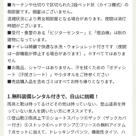
■カーテンや仕切りで区切られた2段ベッド状（カイコ棚式）の
相部屋です。個室はございません。
混雑状況により男女相部屋となる場合があります。夜間は消灯
時間がございます。
■受付・食堂のある「ビジターセンター」と「宿泊棟」は別の
建物になっています。
■トイレは綺麗で快適な水洗・ウォシュレット付きです（夜間
は一部機能が停止する場合があります）。※すべてではありま
せん
■お風呂、シャワーはありません、汗を拭くための「ボディシ
ート（汗拭きシート）」や小タオルをご持参ください
■売店購入品を含めゴミはすべてお持ち帰りとなります。
1.無料装備レンタル付きで、白山に挑戦！
雨具と靴は持ってるけどその他は持っていない、登山道具を持
っていない友人を誘いたい方にオススメです。
①登山靴②雨具上下③ショートスパッツ④ザック（ザックカバ
ー付き）⑤ストック⑥ヘッドランプ⑦フリースの無料アイテム
７点セットに加えて、トレッキングパンツ、機能性タイツ、ハ