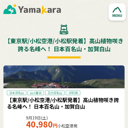
MENU
【東京駅/小松空港/小松駅発着】高山植物咲き
誇る名峰へ！ 日本百名山・加賀白山
日本百名山
山小屋泊
花の百名山
JR利用
【東京駅/小松空港/小松駅発着】高山植物咲き誇
る名峰へ！ 日本百名山・加賀白山
9月19日(土)
40,980
円
小松空港発