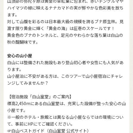
山頂部の弥陀ヶ原は黄金の草紅葉に包まれ、赤いチングルマや
ハイマツの緑に映えるナナカマドの実が鮮やかな色彩美を放ち
ます。
対して山腹を彩るのは日本最大級の規模を誇るブナ原生林。見
渡す限り黄金に輝く「黄金の海」は圧巻のスケールです！
黄金色のブナのトンネルと、足元のやわらかな落ち葉は白山の
秋の醍醐味です。
安心の山小屋
白山には整備された施設もあり登山初心者や女性にも人気があ
ります。
山小屋泊に不安がある方は、このツアーで山小屋宿泊にチャレ
ンジしてみませんか？
【宿泊施設「白山室堂」のご案内】
標高2,450mにある白山室堂は、充実した設備が整った安心の山
小屋です。
※一般のホテル・旅館とは異なる山小屋ならではの環境につい
て、事前にHPにてご確認ください。
☞
白山ベストガイド（白山室堂 公式サイト）