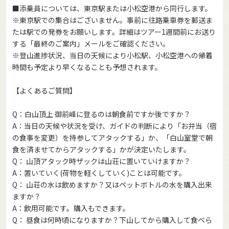
■添乗員については、東京駅または小松空港から同行します。
※東京駅での集合はございません。事前に往路乗車券を郵送ま
たは駅での発券をお願いします。詳細はツアー1週間前にお送り
する「最終のご案内」メールをご確認ください。
※登山進捗状況、当日の天候により小松駅、小松空港への帰着
時間も予定より早くなることも予想されます。
【よくあるご質問】
Q：白山頂上 御前峰に登るのは朝食前ですか後ですか？
A：当日の天候や状況を受け、ガイドの判断により「お弁当（宿
の食事を変更）を持参してアタックする」か、「白山室堂で朝
食を済ませてからアタックする」かが決定いたします。
Q： 山頂アタック時ザックは山荘に置いていけますか？
A：置いていく(荷物を軽くしていく)ことは可能です。
Q： 山荘の水は飲めますか？又はペットボトルの水を購入出来
ますか？
A：飲用可能です。購入もできます。
Q： 昼食は何時頃になりますか？下山してから購入して食べら