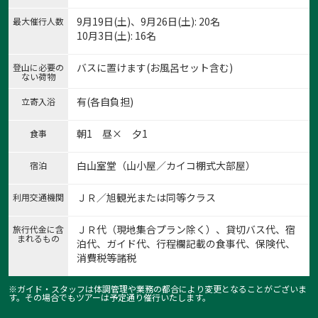
9月19日(土)、9月26日(土): 20名
最大催行人数
10月3日(土): 16名
バスに置けます(お風呂セット含む)
登山に必要の
ない荷物
有(各自負担)
立寄入浴
朝1 昼× 夕1
食事
白山室堂（山小屋／カイコ棚式大部屋）
宿泊
ＪＲ／旭観光または同等クラス
利用交通機関
ＪＲ代（現地集合プラン除く）、貸切バス代、宿
旅行代金に含
まれるもの
泊代、ガイド代、行程欄記載の食事代、保険代、
消費税等諸税
※ガイド・スタッフは体調管理や業務の都合により変更となることがございま
す。その場合でもツアーは予定通り催行いたします。