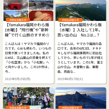
大切なお知らせ
大切なお知らせ
【Yamakara福岡かわら版
【Yamakara福岡かわら版
(水曜)】”飛行機”や”新幹
（水曜）】入社して1年。
線”で行く山旅のすすめ☆
思い出の山 No.1は...？
こんばんは！ヤマカラ福岡のリ
こんばんは。ヤマカラ福岡の森
カです。G.W.も終わり、いつもの
口です。去年の6月2日、ドキド
日常が戻ってきましたね。私の
キしながら福岡事務所に初出社
G.Wは、立山雄山の添乗を終えて
してから、早いもので1年が経と
「小松空港」から「小松駅」へ
うとしています。この1年、富士
と向かいました。この2か所は、
山や立山、木曽駒ヶ岳、乗鞍
今...
岳、燕岳な...
2025年5月19日(月)
2025年6月17日(火)
大切なお知らせ
大切なお知らせ