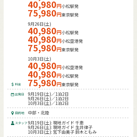
40,980
円
小松駅発
75,980
円
東京駅発
9月26日(土)
40,980
円
小松駅発
40,980
円
小松空港発
75,980
円
東京駅発
10月3日(土)
40,980
円
小松空港発
40,980
円
小松駅発
75,980
円
東京駅発
料金
9月19日(土)／1泊2日
出発日
9月26日(土)／1泊2日
10月3日(土)／1泊2日
中部・北陸
目的地
9月19日(土): 現地ガイド 千恵
スタッフ
9月26日(土): 現地ガイド 生井律子
10月3日(土): 宮下由美子 鈴木ともみ