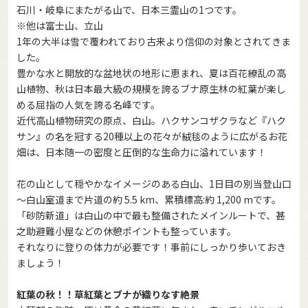
石川・岐阜にまたがる山で、日本三霊山の1つです。
※他は富士山、立山
1年の大半は雪で覆われており古来より信仰の対象とされてきま
した。
豊かな水と開放的な盆地状の地形に恵まれ、夏は百花繚乱の高
山植物、秋は日本最大級の規模を誇るブナ原生林の紅葉が楽し
める屈指の人気を誇る名峰です。
近代高山植物研究の原点、白山。ハクサンコザクラなど『ハク
サン』の名を冠する20種以上の花々が絨毯のように広がるお花
畑は、日本随一の密度と圧倒的な生命力に溢れています！
花の山として穏やかなイメージのある白山、1日目の別当登山口
～白山室道まで片道の約 5.5 km、累積標高:約 1,200 mです。
「砂防新道」は白山の中で最も整備されたメインルートで、甚
之助避難小屋などの休憩ポイントも整っています。
それなりに登りの体力が必要です！事前にしっかり歩いておき
ましょう！
紅葉の秋！！草紅葉とブナが織りなす絶景