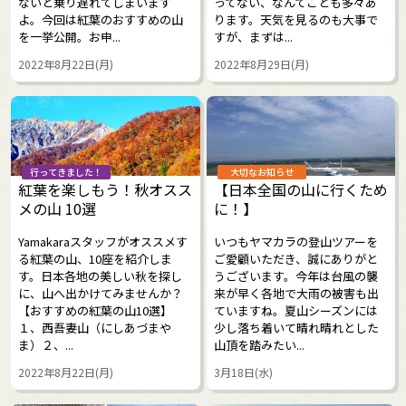
ないと乗り遅れてしまいます
ってない、なんてことも多々あ
よ。今回は紅葉のおすすめの山
ります。天気を見るのも大事で
を一挙公開。お申...
すが、まずは...
2022年8月22日(月)
2022年8月29日(月)
行ってきました！
大切なお知らせ
紅葉を楽しもう！秋オスス
【日本全国の山に行くため
メの山 10選
に！】
Yamakaraスタッフがオススメす
いつもヤマカラの登山ツアーを
る紅葉の山、10座を紹介しま
ご愛顧いただき、誠にありがと
す。日本各地の美しい秋を探し
うございます。今年は台風の襲
に、山へ出かけてみませんか？
来が早く各地で大雨の被害も出
【おすすめの紅葉の山10選】
ていますね。夏山シーズンには
１、西吾妻山（にしあづまや
少し落ち着いて晴れ晴れとした
ま）２、...
山頂を踏みたい...
2022年8月22日(月)
3月18日(水)