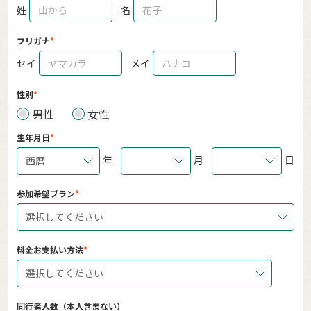
姓
名
フリガナ
セイ
メイ
性別
男性
女性
生年月日
年
月
日
西暦
参加希望プラン
選択してください
料金お支払い方法
選択してください
同行者人数（本人含まない）