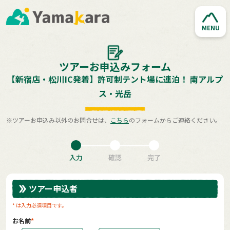
MENU
ツアーお申込みフォーム
【新宿店・松川IC発着】許可制テント場に連泊！ 南アルプ
ス・光岳
※ツアーお申込み以外のお問合せは、
こちら
のフォームからご連絡ください。
入力
確認
完了
ツアー申込者
* は入力必須項目です。
お名前