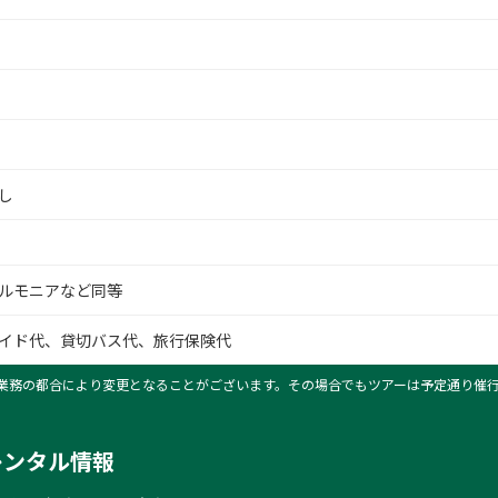
甘利山からの富士山
し
ルモニアなど同等
イド代、貸切バス代、旅行保険代
業務の都合により変更となることがございます。その場合でもツアーは予定通り催
レンタル情報