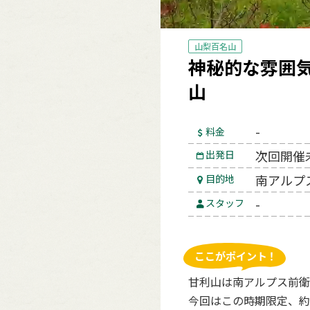
山梨百名山
神秘的な雰囲
山
-
料金
次回開催
出発日
南アルプ
目的地
-
スタッフ
甘利山は南アルプス前衛
今回はこの時期限定、約