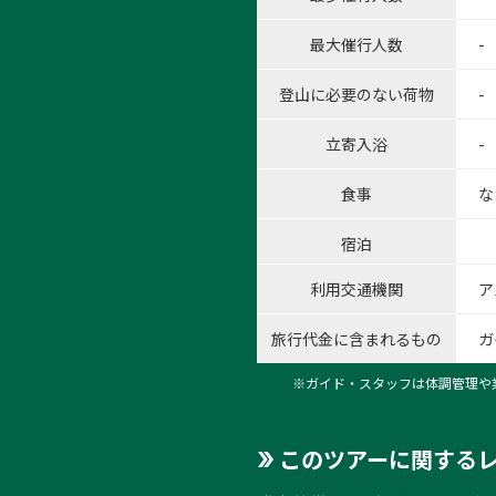
最大催行人数
-
登山に必要のない荷物
-
1:
立寄入浴
-
1
/
6
食事
な
宿泊
利用交通機関
ア
旅行代金に含まれるもの
ガ
※ガイド・スタッフは体調管理や
このツアーに関する