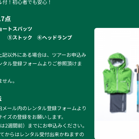
ル付！初心者でも安心！
7点
ョートスパッツ
）
⑤ストック
⑥ヘッドランプ
上記以外にある場合は、ツアーお申込み
ンタル登録フォームよりご参照頂けま
ません。
法
内メール内のレンタル登録フォームより
サイズの登録をお願いします。
ーは2週間前）までにお申込みください。
ってからはレンタル受付出来かねますの