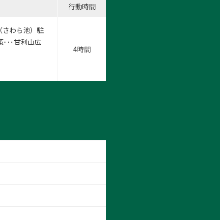
行動時間
（さわら池）駐
策･･･甘利山広
4時間