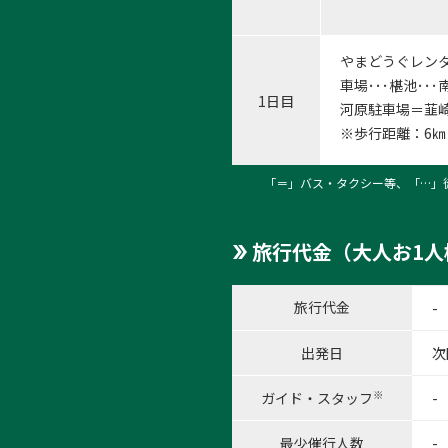
やまどうぐレンタ
車場･･･椹池･･
1日目
河原駐車場＝韮崎
※歩行距離：6
「＝」バス・タクシー等、「…」
旅行代金（大人お1人
旅行代金
-
出発日
次
※
ガイド・スタッフ
-
最少催行人数
-