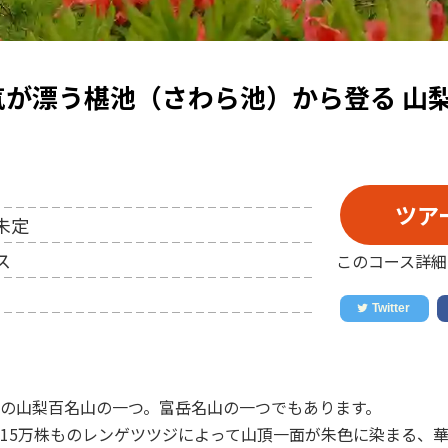
気が漂う椹池（さわら池）から登る 山
ツア
未定
ス
このコース詳細
の山梨百名山の一つ。富岳名山の一つでもあります。
15万株ものレンゲツツジによって山頂一面が朱色に染まる、