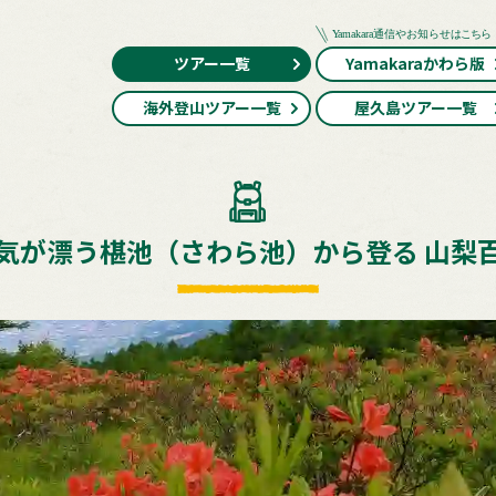
ツアー一覧
Yamakaraかわら版
海外登山ツアー一覧
屋久島ツアー一覧
気が漂う椹池（さわら池）から登る 山梨