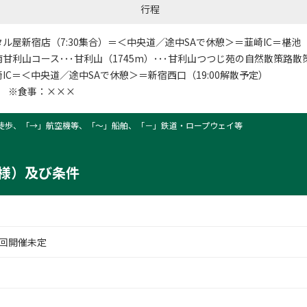
行程
ル屋新宿店（7:30集合）＝＜中央道／途中SAで休憩＞＝韮崎IC＝椹池
･南甘利山コース･･･甘利山（1745m）･･･甘利山つつじ苑の自然散策路散
IC＝＜中央道／途中SAで休憩＞＝新宿西口（19:00解散予定）
㎞ ※食事：×××
徒歩、「→」航空機等、「〜」船舶、「－」鉄道・ロープウェイ等
様）及び条件
回開催未定