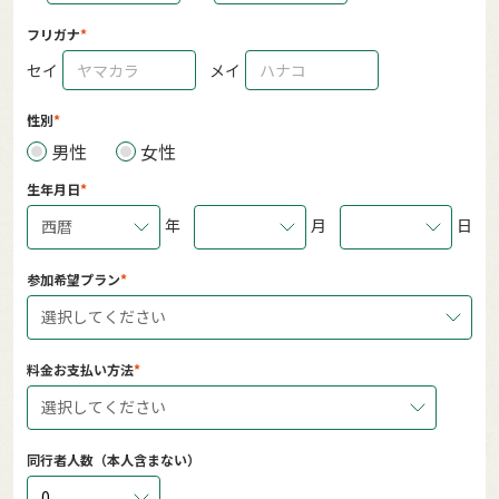
フリガナ
セイ
メイ
性別
男性
女性
生年月日
年
月
日
西暦
参加希望プラン
選択してください
料金お支払い方法
選択してください
同行者人数（本人含まない）
0