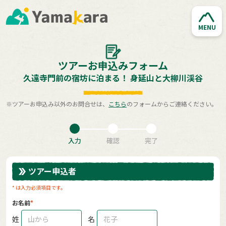
MENU
ツアーお申込みフォーム
久遠寺門前の宿坊に泊まる！ 身延山と大柳川渓谷
※ツアーお申込み以外のお問合せは、
こちら
のフォームからご連絡ください。
入力
確認
完了
ツアー申込者
* は入力必須項目です。
お名前
姓
名