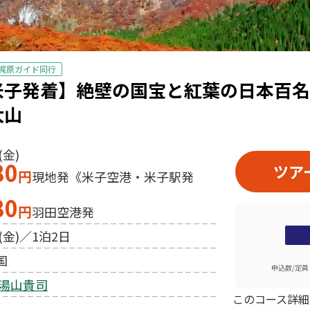
梶原ガイド同行
米子発着】絶壁の国宝と紅葉の日本百名
大山
(金)
80
ツア
円
現地発《米子空港・米子駅発
80
円
羽田空港発
(金)／1泊2日
国
申込数/定員
湯山貴司
このコース詳細