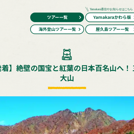
ツアー一覧
Yamakaraかわら版
海外登山ツアー一覧
屋久島ツアー一覧
発着】絶壁の国宝と紅葉の日本百名山へ！ 
大山