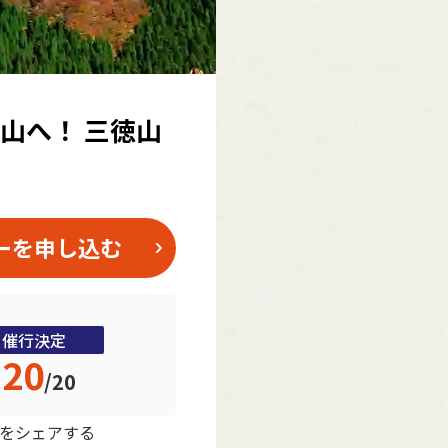
山へ！ 三徳山
ーを申し込む
催行決定
20
/
20
をシェアする