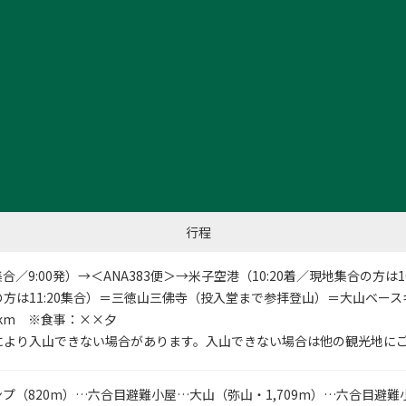
山
行程
集合／9:00発）→＜ANA383便＞→米子空港（10:20着／現地集合の方は1
方は11:20集合）＝三徳山三佛寺（投入堂まで参拝登山）＝大山ベー
6km ※食事：××夕
により入山できない場合があります。入山できない場合は他の観光地に
プ（820m）…六合目避難小屋…大山（弥山・1,709m）…六合目避