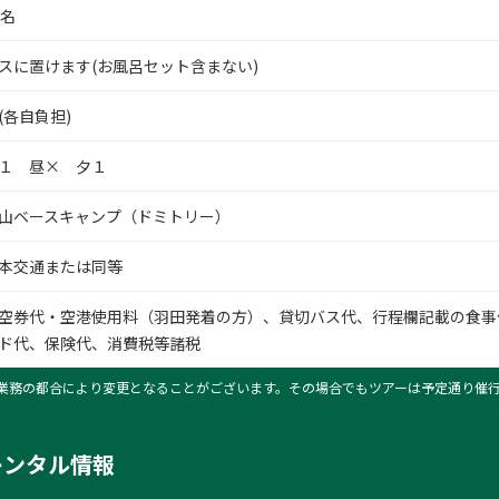
0名
スに置けます(お風呂セット含まない)
(各自負担)
１ 昼× 夕１
山ベースキャンプ（ドミトリー）
本交通または同等
空券代・空港使用料（羽田発着の方）、貸切バス代、行程欄記載の食事
ド代、保険代、消費税等諸税
業務の都合により変更となることがございます。その場合でもツアーは予定通り催
レンタル情報