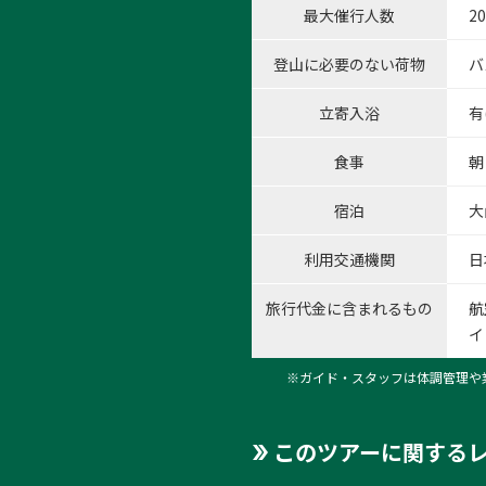
最大催行人数
2
登山に必要のない荷物
バ
立寄入浴
有
食事
朝
宿泊
大
利用交通機関
日
旅行代金に含まれるもの
航
イ
※ガイド・スタッフは体調管理や
このツアーに関する