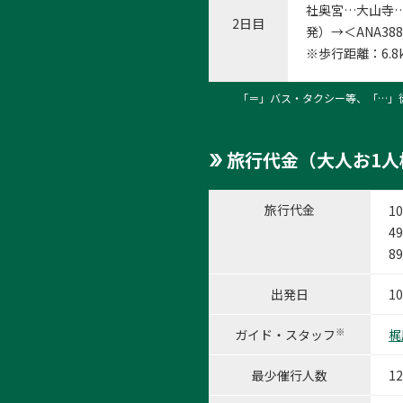
社奥宮…大山寺…大
2日目
発）→＜ANA38
※歩行距離：6.
「＝」バス・タクシー等、「…」
旅行代金（大人お1人
旅行代金
1
49
89
出発日
1
※
ガイド・スタッフ
梶
最少催行人数
1