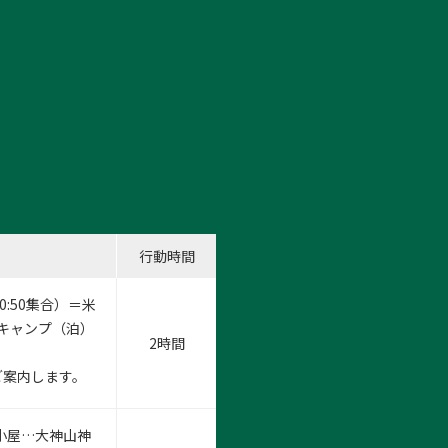
行動時間
0:50集合）＝米
スキャンプ（泊）
2時間
ご案内します。
難小屋…大神山神