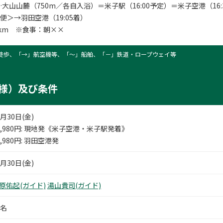
山山麓（750m／各自入浴）＝米子駅（16:00予定）＝米子空港（16:30
8便＞→羽田空港（19:05着）
8km ※食事：朝××
徒歩、「→」航空機等、「〜」船舶、「－」鉄道・ロープウェイ等
様）及び条件
0月30日(金)
,980
円
: 現地発《米子空港・米子駅発着》
,980
円
: 羽田空港発
0月30日(金)
原佑起(ガイド)
湯山貴司(ガイド)
2名