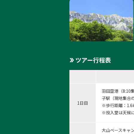
1:大
1
/
13
ツアー行程表
羽田空港（8:10
子駅（現地集合の
1日目
※歩行距離：1.
※投入堂は天候
大山ベースキャン