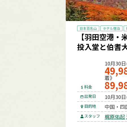
日本百名山
ホテル宿泊
【羽田空港・
投入堂と伯耆
10月30日
49,9
着》
89,9
料金
10月30日
出発日
中国・四
目的地
梶原佑起
スタッフ