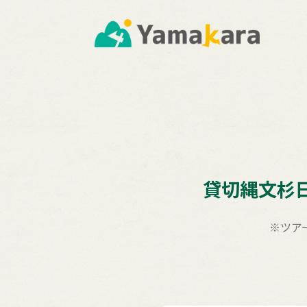
貸切縄文杉
※ツア