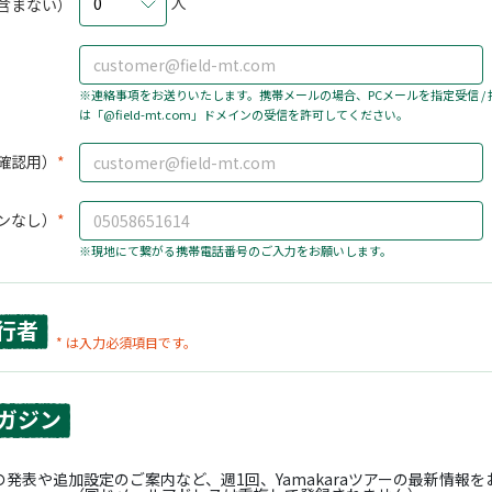
人
0
含まない）
※連絡事項をお送りいたします。携帯メールの場合、PCメールを指定受信 /
は「@field-mt.com」ドメインの受信を許可してください。
確認用）
ンなし）
※現地にて繋がる携帯電話番号のご入力をお願いします。
行者
* は入力必須項目です。
ガジン
発表や追加設定のご案内など、週1回、Yamakaraツアーの最新情報