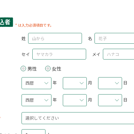
込者
* は入力必須項目です。
姓
名
セイ
メイ
男性
女性
年
月
日
西暦
年
月
日
西暦
選択してください