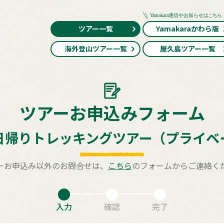
ツアー一覧
Yamakaraかわら版
海外登山ツアー一覧
屋久島ツアー一覧
ツアーお申込みフォーム
日帰りトレッキングツアー（プライベ
ーお申込み以外のお問合せは、
こちら
のフォームからご連絡く
入力
確認
完了