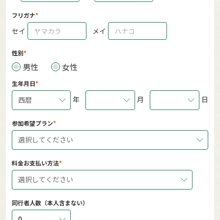
フリガナ
セイ
メイ
性別
男性
女性
生年月日
年
月
日
西暦
参加希望プラン
選択してください
料金お支払い方法
選択してください
同行者人数（本人含まない）
0