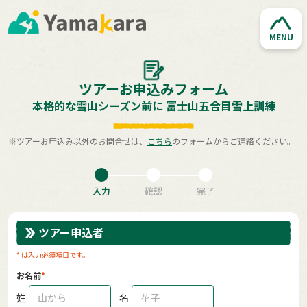
MENU
ツアーお申込みフォーム
本格的な雪山シーズン前に 富士山五合目雪上訓練
※ツアーお申込み以外のお問合せは、
こちら
のフォームからご連絡ください。
入力
確認
完了
ツアー申込者
* は入力必須項目です。
お名前
姓
名