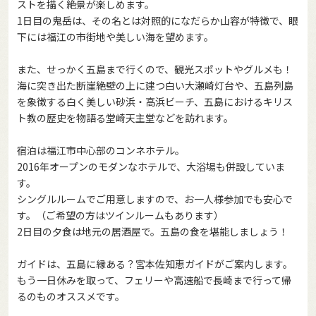
ストを描く絶景が楽しめます。
1日目の鬼岳は、その名とは対照的になだらか山容が特徴で、眼
下には福江の市街地や美しい海を望めます。
また、せっかく五島まで行くので、観光スポットやグルメも！
海に突き出た断崖絶壁の上に建つ白い大瀬崎灯台や、五島列島
を象徴する白く美しい砂浜・高浜ビーチ、五島におけるキリス
ト教の歴史を物語る堂崎天主堂などを訪れます。
宿泊は福江市中心部のコンネホテル。
2016年オープンのモダンなホテルで、大浴場も併設していま
す。
シングルルームでご用意しますので、お一人様参加でも安心で
す。（ご希望の方はツインルームもあります）
2日目の夕食は地元の居酒屋で。五島の食を堪能しましょう！
ガイドは、五島に縁ある？宮本佐知恵ガイドがご案内します。
もう一日休みを取って、フェリーや高速船で長崎まで行って帰
るのものオススメです。