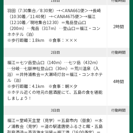
1日目
行動時間
羽田（7:30集合／8:30発）→＜ANA661便＞→長崎
（10:30着／11:40発）→＜ANA4675便＞→福江
（12:10着／現地集合12:30）＝鬼岳登山口
2時間
（200m）…鬼岳（317m）…登山口＝福江・コン
ネホテル（泊）
※歩行距離：1.8km ※食事：×××
2日目
行動時間
福江＝七ツ岳登山口（140m）…七ツ岳（432m）
…分岐…七嶽神社登山口（30ｍ）＝荒川温泉（入
浴）＝井持浦教会＝大瀬埼灯台＝福江・コンネホテ
ル（泊）
4時間
※歩行距離：4.1km ※食事：朝×夕
※ホテル近くの地元の居酒屋にて、五島の食を堪能
しましょう！
3日目
行動時間
福江＝堂崎天主堂（見学）＝五島市内（昼食）＝水
ノ浦教会（見学）＝道の駅遣唐使ふるさと館・五島
列島酒造＝高浜海水浴場＝福江港（16:00予定）＝