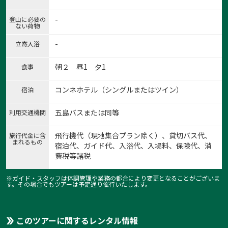
-
登山に必要の
ない荷物
-
立寄入浴
朝２ 昼1 夕1
食事
コンネホテル（シングルまたはツイン）
宿泊
五島バスまたは同等
利用交通機関
飛行機代（現地集合プラン除く）、貸切バス代、
旅行代金に含
まれるもの
宿泊代、ガイド代、入浴代、入場料、保険代、消
費税等諸税
※ガイド・スタッフは体調管理や業務の都合により変更となることがございま
す。その場合でもツアーは予定通り催行いたします。
このツアーに関するレンタル情報