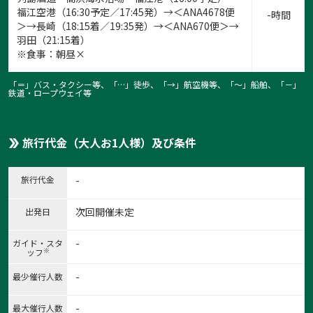
福江空港（16:30予定／17:45発）→＜ANA4678便
-時間
＞→長崎（18:15着／19:35発）→＜ANA670便＞→
羽田（21:15着）
※食事：朝昼×
「＝」バス・タクシー等、「…」徒歩、「→」航空機等、「〜」船舶、「－」
鉄道・ロープウェイ等
旅行代金（大人お1人様）及び条件
旅行代金
-
次回開催未定
出発日
-
ガイド・スタ
※
ッフ
1:鬼岳にて
-
最少催行人数
1
/
16
-
最大催行人数