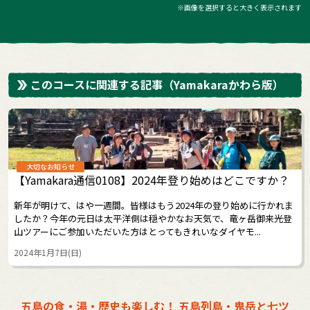
※画像を選択すると大きく表示されます
このコースに関連する記事
（Yamakaraかわら版）
大切なお知らせ
【Yamakara通信0108】2024年登り始めはどこですか？
新年が明けて、はや一週間。皆様はもう2024年の登り始めに行かれま
したか？今年の元日は太平洋側は穏やかなお天気で、竜ヶ岳御来光登
山ツアーにご参加いただいた方はとってもきれいなダイヤモ...
2024年1月7日(日)
五島の食・湯・歴史も楽しむ！ 五島列島・鬼岳と七ツ