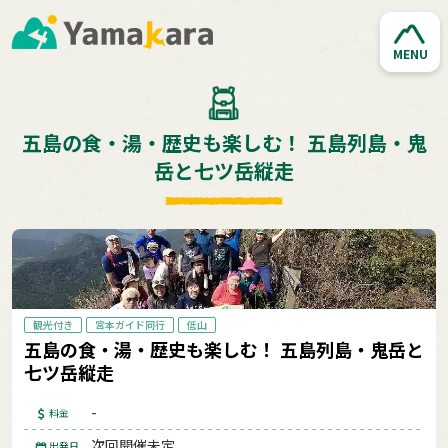
MENU
五島の食・湯・歴史も楽しむ！ 五島列島・鬼
岳と七ツ岳縦走
観光付き
宮本ガイド同行
低山
五島の食・湯・歴史も楽しむ！ 五島列島・鬼岳と
七ツ岳縦走
-
料金
次回開催未定
出発日