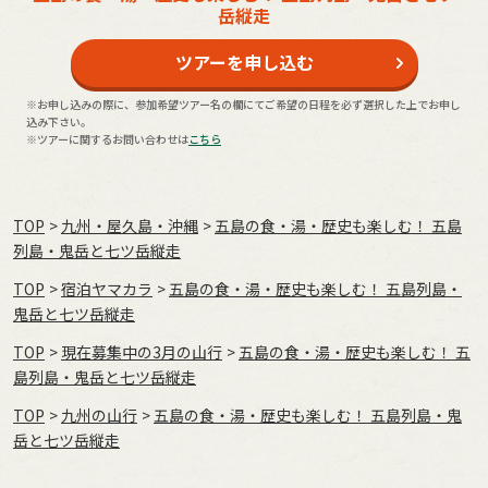
岳縦走
ツアーを申し込む
※お申し込みの際に、参加希望ツアー名の欄にてご希望の日程を必ず選択した上でお申し
込み下さい。
※ツアーに関するお問い合わせは
こちら
TOP
九州・屋久島・沖縄
五島の食・湯・歴史も楽しむ！ 五島
列島・鬼岳と七ツ岳縦走
TOP
宿泊ヤマカラ
五島の食・湯・歴史も楽しむ！ 五島列島・
鬼岳と七ツ岳縦走
TOP
現在募集中の3月の山行
五島の食・湯・歴史も楽しむ！ 五
島列島・鬼岳と七ツ岳縦走
TOP
九州の山行
五島の食・湯・歴史も楽しむ！ 五島列島・鬼
岳と七ツ岳縦走