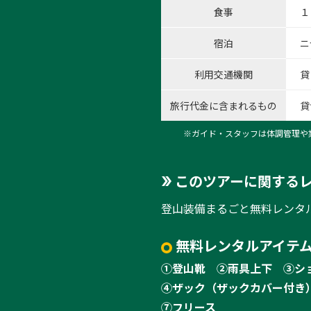
食事
１
宿泊
ニ
利用交通機関
貸
旅行代金に含まれるもの
貸
※ガイド・スタッフは体調管理や
このツアーに関する
登山装備まるごと無料レンタ
無料レンタルアイテム
①登山靴
②雨具上下
③シ
④ザック（ザックカバー付き
⑦フリース