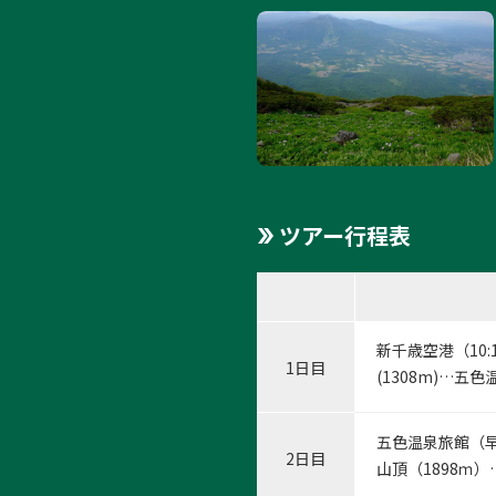
1:
1
/
6
ツアー行程表
新千歳空港（10
1日目
(1308m)…
五色温泉旅館（
2日目
山頂（1898ｍ