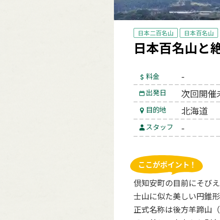
日本二百名山
日本百名山
日本百名山と
-
料金
次回開催
出発日
北海道
目的地
-
スタッフ
倶知安町の目前にそびえ
士山に似た美しい円錐形
正式名称は後方羊蹄山（