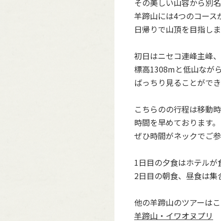
その美しい山容から別名
羊蹄山には4つのコース
日帰りで山頂を目指しま
初日はニセコ連峰主峰、
標高1308mと低山な
ばっちり見ることができ
こちらのの行程は移動時
時間を早めております。
ぜひ時間がネックでご参
1日目の夕食はホテルが
2日目の朝食、昼食は集
他の羊蹄山のツアーはこ
羊蹄山・イワオヌプリ