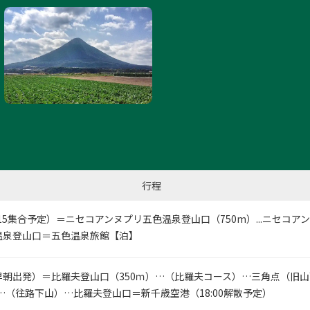
行程
:15集合予定）＝ニセコアンヌプリ五色温泉登山口（750m）...ニセコア
五色温泉登山口＝五色温泉旅館【泊】
早朝出発）＝比羅夫登山口（350ｍ）…（比羅夫コース）…三角点（旧
）…（往路下山）…比羅夫登山口＝新千歳空港（18:00解散予定）