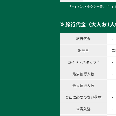
「＝」バス・タクシー等、「…」
旅行代金（大人お1人
旅行代金
-
出発日
次
※
ガイド・スタッフ
-
最少催行人数
-
最大催行人数
-
登山に必要のない荷物
-
立寄入浴
-