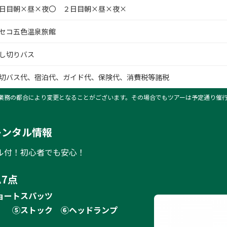
日目朝×昼×夜〇 ２日目朝×昼×夜×
セコ五色温泉旅館
し切りバス
切バス代、宿泊代、ガイド代、保険代、消費税等諸税
業務の都合により変更となることがございます。その場合でもツアーは予定通り催
レンタル情報
ル付！初心者でも安心！
7点
ョートスパッツ
）
⑤ストック
⑥ヘッドランプ