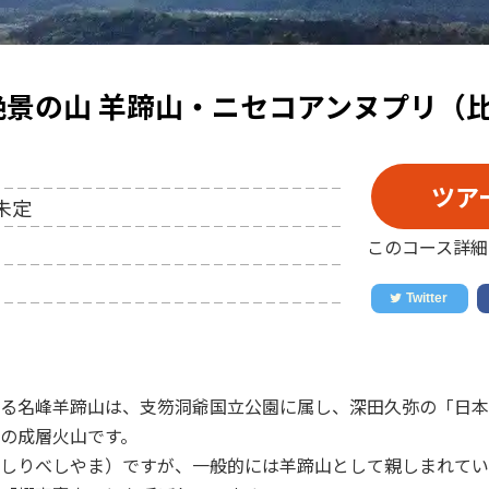
絶景の山 羊蹄山・ニセコアンヌプリ（
ツア
未定
このコース詳細
る名峰羊蹄山は、支笏洞爺国立公園に属し、深田久弥の「日本
の成層火山です。
しりべしやま）ですが、一般的には羊蹄山として親しまれてい