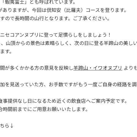
「蝦夷富士」とも呼ばれています。
がありますが、今回は倶知安（比羅夫）コースを登ります。
すので長時間の山行となります。ご了承ください。
ニセコアンヌプリに登って足慣らしをしましょう！
がら、山頂からの景色は素晴らしく、次の日に登る羊蹄山の美し
ます。
間が多くかかる方の意見を反映し
羊蹄山・イワオヌプリ
より
加を見送っていた方、お手数ですがもう一度ご自身の経路を調
食事提供なし日になるため近くの飲食店へご案内予定です。
合時間前までにご用意お願いいたします。
ちら↓