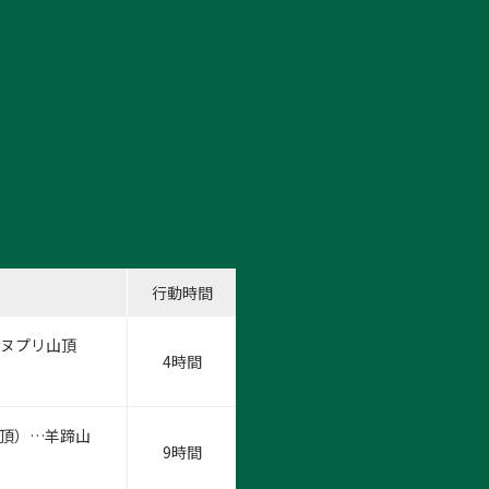
行動時間
ンヌプリ山頂
4時間
山頂）…羊蹄山
9時間