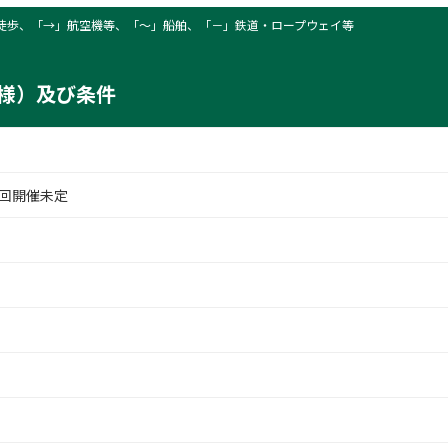
徒歩、「→」航空機等、「〜」船舶、「－」鉄道・ロープウェイ等
様）及び条件
回開催未定