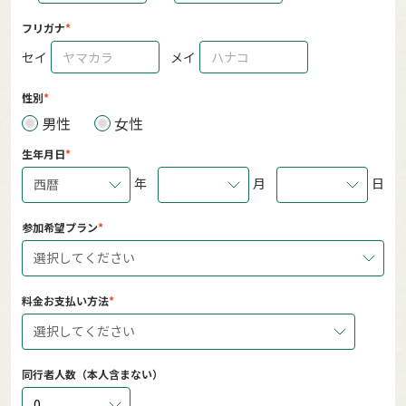
フリガナ
セイ
メイ
性別
男性
女性
生年月日
年
月
日
西暦
参加希望プラン
選択してください
料金お支払い方法
選択してください
同行者人数（本人含まない）
0