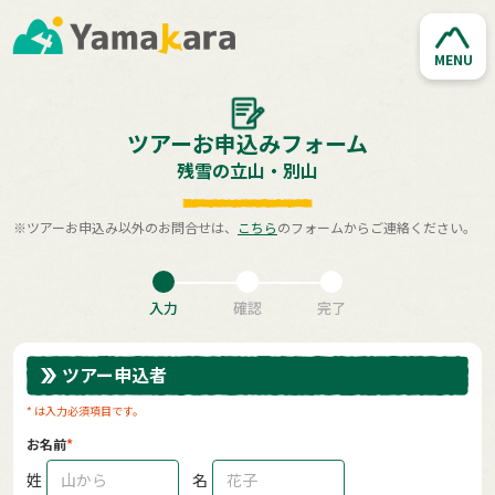
MENU
ツアーお申込みフォーム
残雪の立山・別山
※ツアーお申込み以外のお問合せは、
こちら
のフォームからご連絡ください。
入力
確認
完了
ツアー申込者
* は入力必須項目です。
お名前
姓
名