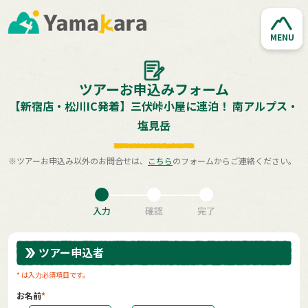
MENU
ツアーお申込みフォーム
【新宿店・松川IC発着】三伏峠小屋に連泊！ 南アルプス・
塩見岳
※ツアーお申込み以外のお問合せは、
こちら
のフォームからご連絡ください。
入力
確認
完了
ツアー申込者
* は入力必須項目です。
お名前