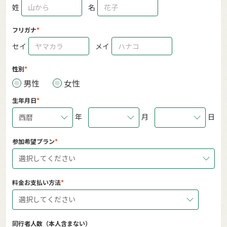
姓
名
フリガナ
セイ
メイ
性別
男性
女性
生年月日
年
月
日
西暦
参加希望プラン
選択してください
料金お支払い方法
選択してください
同行者人数（本人含まない）