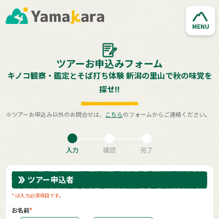
MENU
ツアーお申込みフォーム
キノコ観察・鑑定とそば打ち体験 新潟の里山で秋の味覚を
探せ!!
※ツアーお申込み以外のお問合せは、
こちら
のフォームからご連絡ください。
入力
確認
完了
ツアー申込者
* は入力必須項目です。
お名前