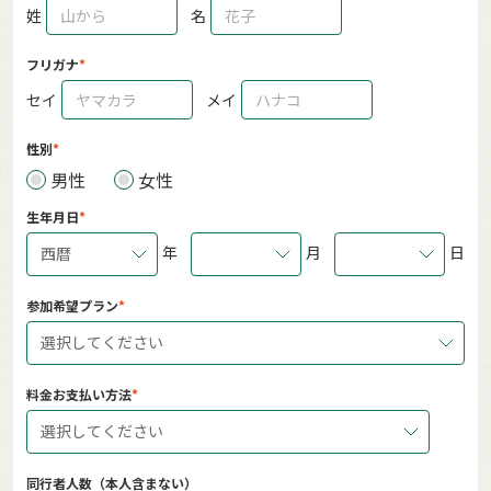
姓
名
フリガナ
セイ
メイ
性別
男性
女性
生年月日
年
月
日
西暦
参加希望プラン
選択してください
料金お支払い方法
選択してください
同行者人数（本人含まない）