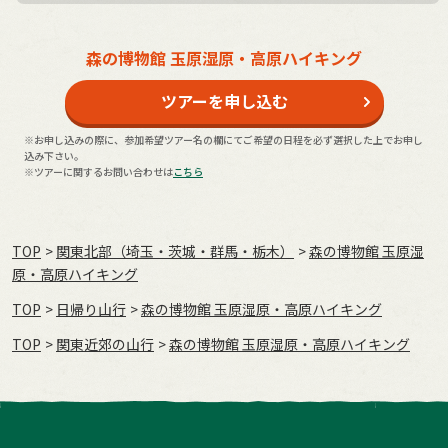
森の博物館 玉原湿原・高原ハイキング
ツアーを申し込む
※お申し込みの際に、参加希望ツアー名の欄にてご希望の日程を必ず選択した上でお申し
込み下さい。
※ツアーに関するお問い合わせは
こちら
TOP
関東北部（埼玉・茨城・群馬・栃木）
森の博物館 玉原湿
原・高原ハイキング
TOP
日帰り山行
森の博物館 玉原湿原・高原ハイキング
TOP
関東近郊の山行
森の博物館 玉原湿原・高原ハイキング