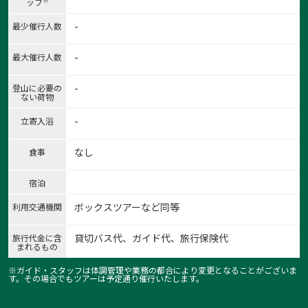
※
ッフ
-
最少催行人数
-
最大催行人数
-
登山に必要の
ない荷物
-
立寄入浴
なし
食事
宿泊
ボックスツアーなど同等
利用交通機関
貸切バス代、ガイド代、旅行保険代
旅行代金に含
まれるもの
※ガイド・スタッフは体調管理や業務の都合により変更となることがございま
す。その場合でもツアーは予定通り催行いたします。