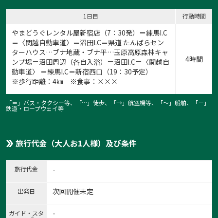
1日目
行動時間
やまどうぐレンタル屋新宿店（7：30発）＝練馬I.C
＝〈関越自動車道〉＝沼田I.C＝県道 たんばらセン
ターハウス…ブナ地蔵・ブナ平…玉原高原森林キャ
4時間
ンプ場＝沼田周辺（各自入浴）＝沼田I.C＝〈関越自
動車道〉 ＝練馬I.C＝新宿西口（19：30予定）
※歩行距離：4㎞ ※食事：×××
「＝」バス・タクシー等、「…」徒歩、「→」航空機等、「〜」船舶、「－」
鉄道・ロープウェイ等
旅行代金（大人お1人様）及び条件
旅行代金
-
次回開催未定
出発日
-
ガイド・スタ