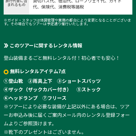
貸切バス代、宿泊代、ロープウェイ代、ガイド
旅行代金に含
まれるもの
代、保険代、消費税等諸税
※ガイド・スタッフは体調管理や業務の都合により変更となることがございま
す。その場合でもツアーは予定通り催行いたします。
このツアーに関するレンタル情報
登山装備まるごと無料レンタル付！初心者でも安心！
1:安達太良山
1
/
8
無料レンタルアイテム7点
①登山靴
②雨具上下
③ショートスパッツ
④ザック（ザックカバー付き）
⑤ストック
⑥ヘッドランプ
⑦フリース
※ツアーにより必要な装備が上記以外にある場合は、ツア
ーお申込み後に届くご案内メール内のレンタル登録フォー
ムよりご参照頂けます。
※靴下のプレゼントはございません。