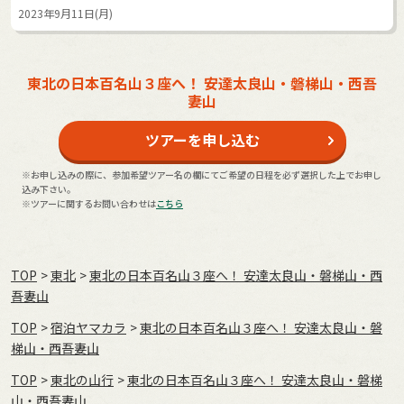
2023年9月11日(月)
東北の日本百名山３座へ！ 安達太良山・磐梯山・西吾
妻山
ツアーを申し込む
※お申し込みの際に、参加希望ツアー名の欄にてご希望の日程を必ず選択した上でお申し
込み下さい。
※ツアーに関するお問い合わせは
こちら
TOP
東北
東北の日本百名山３座へ！ 安達太良山・磐梯山・西
吾妻山
TOP
宿泊ヤマカラ
東北の日本百名山３座へ！ 安達太良山・磐
梯山・西吾妻山
TOP
東北の山行
東北の日本百名山３座へ！ 安達太良山・磐梯
山・西吾妻山