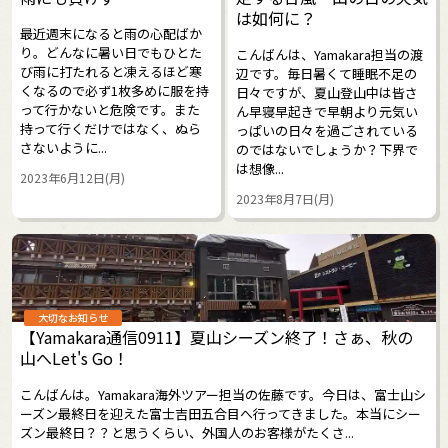
は如何に？
最近週末になると雨の心配ばか
り。どんなに暑い日でもひとた
こんばんは、Yamakara担当の渡
び雨に打たれると凍えるほど寒
辺です。毎日暑くて睡眠不足の
くなるので必ず1枚多めに服を持
日々ですが、夏山登山中は皆さ
って行かないと危険です。また
ん早寝早起きで早朝より元気い
持って行くだけではなく、ぬら
っぱいの日々を過ごされている
さないように...
のではないでしょうか？下界で
は想像...
2023年6月12日(月)
2023年8月7日(月)
大切なお知らせ
【Yamakara通信0911】夏山シーズン終了！さぁ、秋の
山へLet's Go！
こんばんは。Yamakara海外ツアー担当の佐藤です。今日は、富士山シ
ーズン最終日を迎えた富士吉田五合目へ行ってきました。本当にシー
ズン最終日？？と思うくらい、外国人のお客様がたくさ...