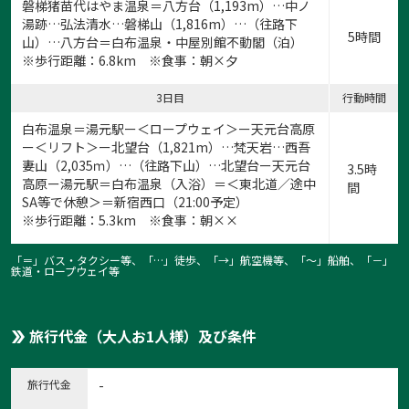
磐梯猪苗代はやま温泉＝八方台（1,193m）…中ノ
湯跡…弘法清水…磐梯山（1,816m）…（往路下
5時間
山）…八方台＝白布温泉・中屋別館不動閣（泊）
※歩行距離：6.8km ※食事：朝×夕
3日目
行動時間
白布温泉＝湯元駅ー＜ロープウェイ＞ー天元台高原
ー＜リフト＞ー北望台（1,821m）…梵天岩…西吾
妻山（2,035ｍ）…（往路下山）…北望台ー天元台
3.5時
高原ー湯元駅＝白布温泉（入浴）＝＜東北道／途中
間
SA等で休憩＞＝新宿西口（21:00予定）
※歩行距離：5.3km ※食事：朝××
「＝」バス・タクシー等、「…」徒歩、「→」航空機等、「〜」船舶、「－」
鉄道・ロープウェイ等
旅行代金（大人お1人様）及び条件
旅行代金
-