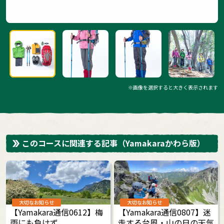
※画像を選択すると大きく表示されます
このコースに関連する記事
（Yamakaraかわら版）
大切なお知らせ
大切なお知らせ
【Yamakara通信0612】梅
【Yamakara通信0807】迷
雨にも負けず
走する台風・山の日の天気