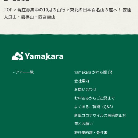
TOP
現在募集中の10月の山行
東北の日本百名山３座へ！ 安達
太良山・磐梯山・西吾妻山
ツアー一覧
Yamakara かわら版
会社案内
お問い合わせ
お申込みからご出発まで
よくあるご質問（Q&A）
新型コロナウイルス感染防止対
策とお願い
旅行業約款・条件書