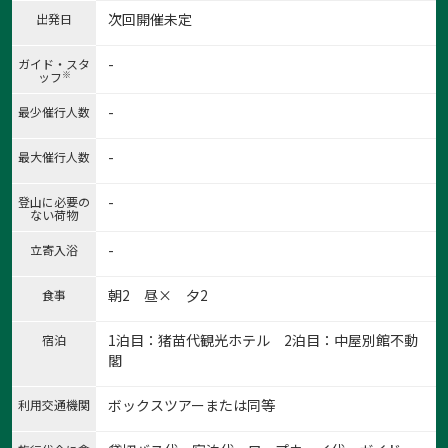
次回開催未定
出発日
-
ガイド・スタ
※
ッフ
-
最少催行人数
-
最大催行人数
-
登山に必要の
ない荷物
-
立寄入浴
朝2 昼× 夕2
食事
1泊目：猪苗代観光ホテル 2泊目：中屋別館不動
宿泊
閣
ボックスツアーまたは同等
利用交通機関