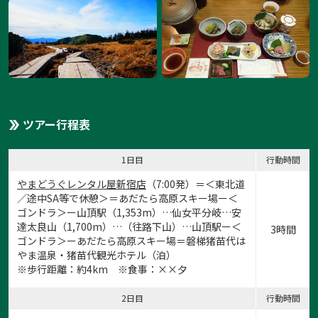
ツアー行程表
1日目
行動時間
やまどうぐレンタル屋新宿店
（7:00発）＝＜東北道
／途中SA等で休憩＞＝あだたら高原スキー場ー＜
ゴンドラ＞ー山頂駅（1,353m）…仙女平分岐…安
達太良山（1,700m）…（往路下山）…山頂駅ー＜
3時間
ゴンドラ＞ーあだたら高原スキー場＝磐梯猪苗代は
やま温泉・猪苗代観光ホテル（泊）
※歩行距離：約4km ※食事：××夕
2日目
行動時間