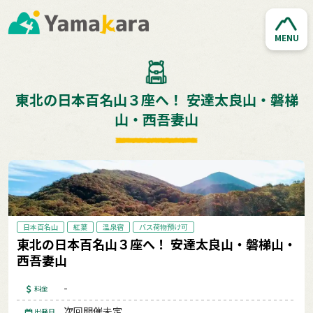
MENU
東北の日本百名山３座へ！ 安達太良山・磐梯
山・西吾妻山
日本百名山
紅葉
温泉宿
バス荷物預け可
東北の日本百名山３座へ！ 安達太良山・磐梯山・
西吾妻山
-
料金
次回開催未定
出発日