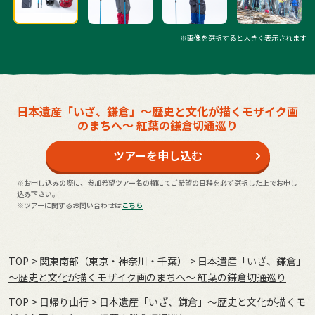
※画像を選択すると大きく表示されます
日本遺産「いざ、鎌倉」～歴史と文化が描くモザイク画
のまちへ～ 紅葉の鎌倉切通巡り
ツアーを申し込む
※お申し込みの際に、参加希望ツアー名の欄にてご希望の日程を必ず選択した上でお申し
込み下さい。
※ツアーに関するお問い合わせは
こちら
TOP
関東南部（東京・神奈川・千葉）
日本遺産「いざ、鎌倉」
～歴史と文化が描くモザイク画のまちへ～ 紅葉の鎌倉切通巡り
TOP
日帰り山行
日本遺産「いざ、鎌倉」～歴史と文化が描くモ