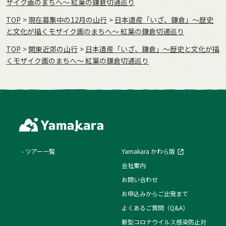
ザイク画のまちへ～ 紅葉の鎌倉切通巡り
TOP
現在募集中の12月の山行
日本遺産「いざ、鎌倉」～歴史
と文化が描くモザイク画のまちへ～ 紅葉の鎌倉切通巡り
TOP
関東近郊の山行
日本遺産「いざ、鎌倉」～歴史と文化が描
くモザイク画のまちへ～ 紅葉の鎌倉切通巡り
ツアー一覧
Yamakara かわら版
会社案内
お問い合わせ
お申込みからご出発まで
よくあるご質問（Q&A）
新型コロナウイルス感染防止対