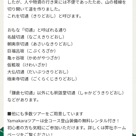
したが、人や物資の行き来には不便であったため、山の稜線を
切り開いて道を作りました。
これを切通（きりどおし）と呼びます。
おもな「切通」と呼ばれる通り
名越切通（なごえきりどおし）
朝夷奈切通（あさいなきりどおし）
巨福呂坂（こぶくろざか）
亀ヶ谷坂（かめがやつざか）
仮粧坂（けわいざか）
大仏切通（だいぶつきりどおし）
極楽寺切通（ごくらくじきりどおし）
「鎌倉七切通」以外にも釈迦堂切通（しゃかどうきりどおし）
などがあります。
■他にも多数ツアーをご用意しています
Yamakaraツアーは全コース登山装備の無料レンタル付き！
初心者の方も気軽にご参加いただけます。詳しくは弊社ホーム
ページをご覧ください！