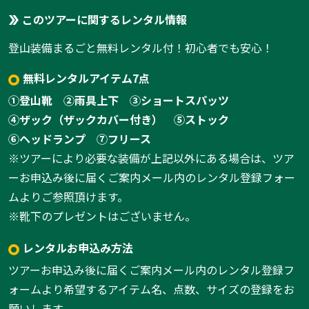
1:化粧坂
このツアーに関するレンタル情報
1
/
3
登山装備まるごと無料レンタル付！初心者でも安心！
無料レンタルアイテム7点
①登山靴
②雨具上下
③ショートスパッツ
④ザック（ザックカバー付き）
⑤ストック
⑥ヘッドランプ
⑦フリース
※ツアーにより必要な装備が上記以外にある場合は、ツア
ーお申込み後に届くご案内メール内のレンタル登録フォー
ムよりご参照頂けます。
※靴下のプレゼントはございません。
レンタルお申込み方法
ツアーお申込み後に届くご案内メール内のレンタル登録フ
ォームより希望するアイテム名、点数、サイズの登録をお
願いします。