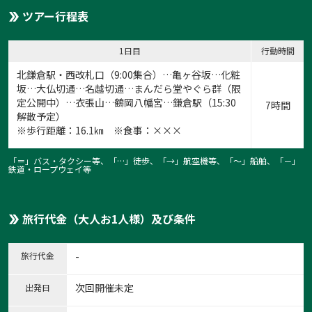
ツアー行程表
1日目
行動時間
北鎌倉駅・西改札口（9:00集合）…亀ヶ谷坂…化粧
坂…大仏切通…名越切通…まんだら堂やぐら群（限
定公開中）…衣張山…鶴岡八幡宮…鎌倉駅（15:30
7時間
解散予定）
※歩行距離：16.1㎞ ※食事：×××
「＝」バス・タクシー等、「…」徒歩、「→」航空機等、「〜」船舶、「－」
鉄道・ロープウェイ等
旅行代金（大人お1人様）及び条件
旅行代金
-
次回開催未定
出発日