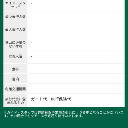
-
ガイド・スタ
※
ッフ
-
最少催行人数
-
最大催行人数
-
登山に必要の
ない荷物
-
立寄入浴
食事
宿泊
利用交通機関
ガイド代、旅行保険代
旅行代金に含
まれるもの
※ガイド・スタッフは体調管理や業務の都合により変更となることがございま
す。その場合でもツアーは予定通り催行いたします。