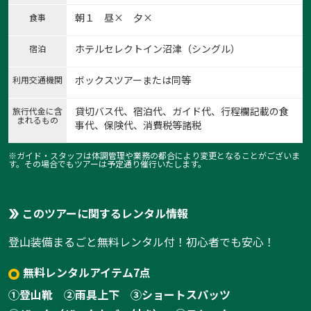
朝１ 昼× 夕×
食事
ホテルセレクトイン沼津（シングル）
宿泊
ボックスツアーまたは同等
利用交通機関
貸切バス代、宿泊代、ガイド代、行程欄記載の食
旅行代金に含
まれるもの
事代、保険代、消費税等諸税
※ガイド・スタッフは体調管理や業務の都合により変更となることがございま
す。その場合でもツアーは予定通り催行いたします。
このツアーに関するレンタル情報
1:
1
/
8
登山装備まるごと無料レンタル付！初心者でも安心！
無料レンタルアイテム7点
①登山靴
②雨具上下
③ショートスパッツ