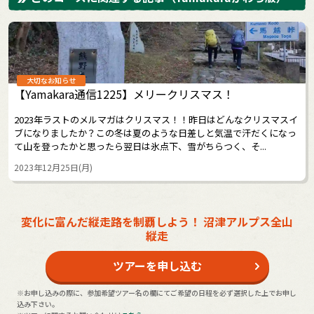
大切なお知らせ
【Yamakara通信1225】メリークリスマス！
2023年ラストのメルマガはクリスマス！！昨日はどんなクリスマスイ
ブになりましたか？この冬は夏のような日差しと気温で汗だくになっ
て山を登ったかと思ったら翌日は氷点下、雪がちらつく、そ...
2023年12月25日(月)
変化に富んだ縦走路を制覇しよう！ 沼津アルプス全山
縦走
ツアーを申し込む
※お申し込みの際に、参加希望ツアー名の欄にてご希望の日程を必ず選択した上でお申し
込み下さい。