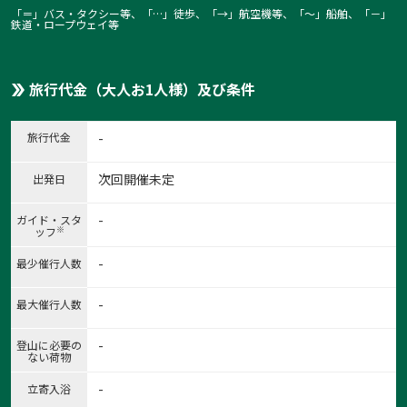
「＝」バス・タクシー等、「…」徒歩、「→」航空機等、「〜」船舶、「－」
鉄道・ロープウェイ等
旅行代金（大人お1人様）及び条件
旅行代金
-
次回開催未定
出発日
-
ガイド・スタ
※
ッフ
-
最少催行人数
-
最大催行人数
-
登山に必要の
ない荷物
-
立寄入浴