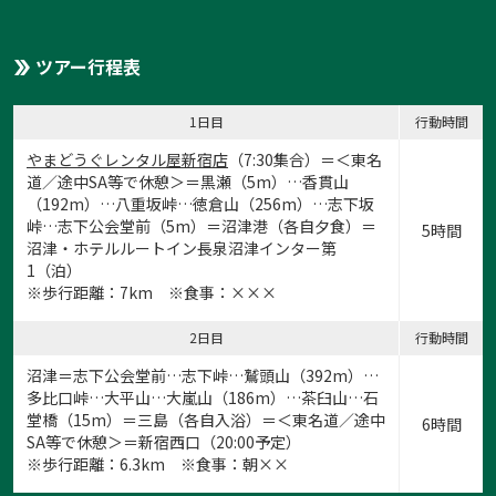
ツアー行程表
1日目
行動時間
やまどうぐレンタル屋新宿店
（7:30集合）＝＜東名
道／途中SA等で休憩＞＝黒瀬（5m）…香貫山
（192m）…八重坂峠…徳倉山（256m）…志下坂
峠…志下公会堂前（5m）＝沼津港（各自夕食）＝
5時間
沼津・ホテルルートイン長泉沼津インター第
1（泊）
※歩行距離：7km ※食事：×××
2日目
行動時間
沼津＝志下公会堂前…志下峠…鷲頭山（392m）…
多比口峠…大平山…大嵐山（186m）…茶臼山…石
堂橋（15m）＝三島（各自入浴）＝＜東名道／途中
6時間
SA等で休憩＞＝新宿西口（20:00予定）
※歩行距離：6.3km ※食事：朝××