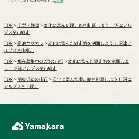
※ツアーに関するお問い合わせは
こちら
TOP
山梨・静岡
変化に富んだ縦走路を制覇しよう！ 沼津アル
プス全山縦走
TOP
宿泊ヤマカラ
変化に富んだ縦走路を制覇しよう！ 沼津ア
ルプス全山縦走
TOP
現在募集中の2月の山行
変化に富んだ縦走路を制覇しよ
う！ 沼津アルプス全山縦走
TOP
関東近郊の山行
変化に富んだ縦走路を制覇しよう！ 沼津
アルプス全山縦走