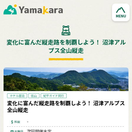
MENU
変化に富んだ縦走路を制覇しよう！ 沼津アル
プス全山縦走
ホテル宿泊
低山
紀平ガイド同行
変化に富んだ縦走路を制覇しよう！ 沼津アルプス
全山縦走
-
料金
次回開催未定
出発日