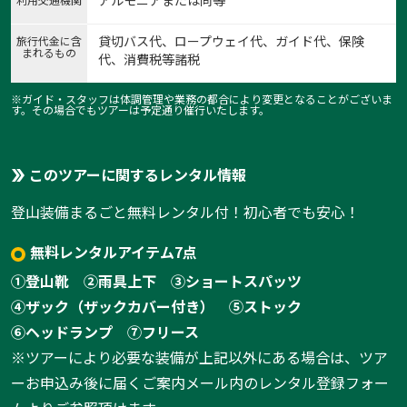
アルモニアまたは同等
貸切バス代、ロープウェイ代、ガイド代、保険
旅行代金に含
まれるもの
代、消費税等諸税
※ガイド・スタッフは体調管理や業務の都合により変更となることがございま
す。その場合でもツアーは予定通り催行いたします。
このツアーに関するレンタル情報
登山装備まるごと無料レンタル付！初心者でも安心！
1:伊豆パノラマパーク・ロープウェイ
無料レンタルアイテム7点
1
/
10
①登山靴
②雨具上下
③ショートスパッツ
④ザック（ザックカバー付き）
⑤ストック
⑥ヘッドランプ
⑦フリース
※ツアーにより必要な装備が上記以外にある場合は、ツア
ーお申込み後に届くご案内メール内のレンタル登録フォー