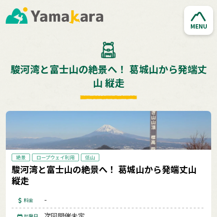
MENU
駿河湾と富士山の絶景へ！ 葛城山から発端丈
山 縦走
絶景
ロープウェイ利用
低山
駿河湾と富士山の絶景へ！ 葛城山から発端丈山
縦走
-
料金
次回開催未定
出発日