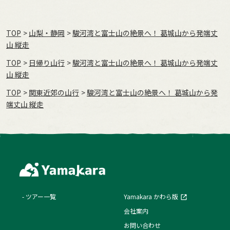
TOP
山梨・静岡
駿河湾と富士山の絶景へ！ 葛城山から発端丈
山 縦走
TOP
日帰り山行
駿河湾と富士山の絶景へ！ 葛城山から発端丈
山 縦走
TOP
関東近郊の山行
駿河湾と富士山の絶景へ！ 葛城山から発
端丈山 縦走
ツアー一覧
Yamakara かわら版
会社案内
お問い合わせ