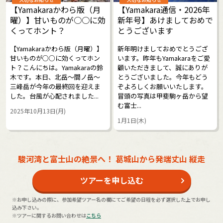
【Yamakaraかわら版（月
【Yamakara通信・2026年
曜）】甘いものが○○に効
新年号】あけましておめで
くってホント？
とうございます
【Yamakaraかわら版（月曜）】
新年明けましておめでとうござ
甘いものが○○に効くってホン
います。昨年もYamakaraをご愛
ト？こんにちは。Yamakaraの鈴
顧いただきまして、誠にありが
木です。本日、北岳～間ノ岳～
とうございました。今年もどう
三峰岳が今年の最終回を迎えま
ぞよろしくお願いいたします。
した。台風が心配されました...
冒頭の写真は甲斐駒ヶ岳から望
む富士...
2025年10月13日(月)
1月1日(木)
駿河湾と富士山の絶景へ！ 葛城山から発端丈山 縦走
ツアーを申し込む
※お申し込みの際に、参加希望ツアー名の欄にてご希望の日程を必ず選択した上でお申し
込み下さい。
※ツアーに関するお問い合わせは
こちら