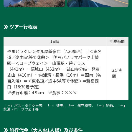
ツアー行程表
1日目
行動時間
やまどうぐレンタル屋新宿店
（7:30集合）＝＜東名
道／途中SA等で休憩＞＝伊豆パノラマパーク山麓
駅ー＜ロープウェイ＞－山頂駅・碧テラス
（441m）…葛城山（452m）…益山寺分岐…発端
3.5時
丈山（410m）…内浦湾・長浜（10m）＝函南（各
間
自入浴）＝＜東名道／途中SA等で休憩＞＝新宿西
口（18:30着予定）
※歩行距離：4.9km ※食事：×××
「＝」バス・タクシー等、「…」徒歩、「→」航空機等、「〜」船舶、「－」
鉄道・ロープウェイ等
旅行代金（大人お1人様）及び条件