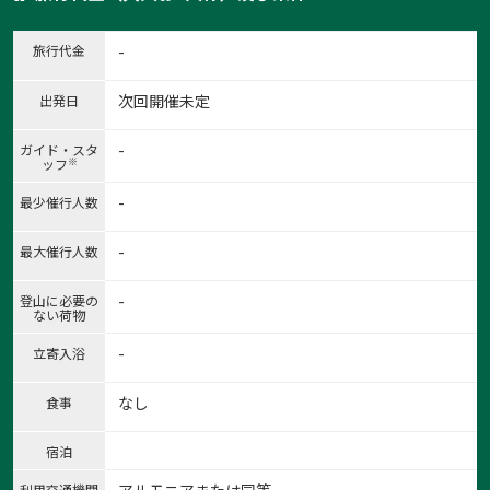
旅行代金
-
次回開催未定
出発日
-
ガイド・スタ
※
ッフ
-
最少催行人数
-
最大催行人数
-
登山に必要の
ない荷物
-
立寄入浴
なし
食事
宿泊
利用交通機関