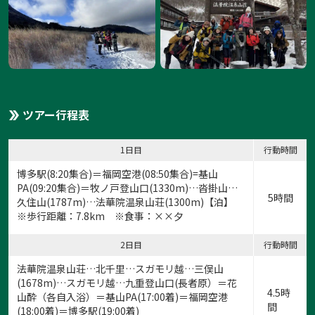
ツアー行程表
1日目
行動時間
博多駅(8:20集合)＝福岡空港(08:50集合)=基山
PA(09:20集合)＝牧ノ戸登山口(1330m)…沓掛山…
5時間
久住山(1787m)…法華院温泉山荘(1300m)【泊】
※歩行距離：7.8km ※食事：××夕
2日目
行動時間
法華院温泉山荘…北千里…スガモリ越…三俣山
(1678m)…スガモリ越…九重登山口(長者原）＝花
4.5時
山酔（各自入浴）＝基山PA(17:00着)＝福岡空港
間
(18:00着)＝博多駅(19:00着)