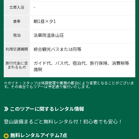
-
立寄入浴
朝1昼×夕1
食事
法華院温泉山荘
宿泊
綜合観光バスまたは同等
利用交通機関
ガイド代、バス代、宿泊代、旅行保険、消費税等
旅行代金に含
まれるもの
諸税
※ガイド・スタッフは体調管理や業務の都合により変更となることがございま
す。その場合でもツアーは予定通り催行いたします。
このツアーに関するレンタル情報
登山装備まるごと無料レンタル付！初心者でも安心！
無料レンタルアイテム7点