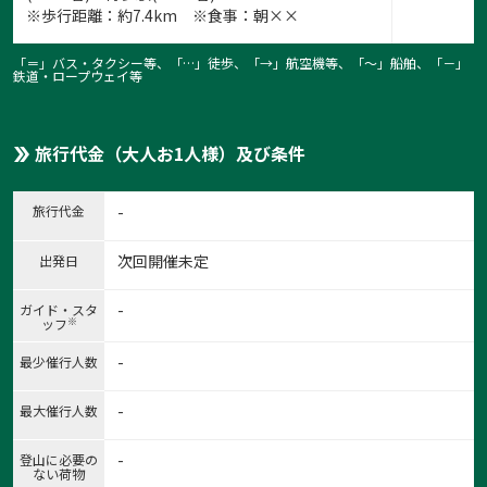
1:雪の九重（イメージ）
※歩行距離：約7.4km ※食事：朝××
1
/
8
「＝」バス・タクシー等、「…」徒歩、「→」航空機等、「〜」船舶、「－」
鉄道・ロープウェイ等
旅行代金（大人お1人様）及び条件
旅行代金
-
次回開催未定
出発日
-
ガイド・スタ
※
ッフ
-
最少催行人数
-
最大催行人数
-
登山に必要の
ない荷物