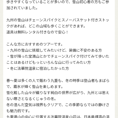
歩きやすくなっていることが多いので、雪山初心者の方もご参
加されていました。
九州の雪山はチェーンスパイクとスノーバスケット付きストッ
クがあれば、どこの山域も歩くことができます。
道具は無料レンタル付きなので安心！
こんな方におすすめのツアーです。
・九州の雪山に挑戦してみたいけど、装備に不安のある方
・雪が降った宝満山とかでチェーンスパイク付けてみて歩いた
ことはあるけどもっといろんな山に行ってみたい方
・冬に法華院温泉に宿泊したかった方
春～夏は多くの人で賑わう九重も、冬の時季は登山者もまばら
で、霧氷が輝く雪山を楽しめます。
雪化粧した山々が織りなす純白の世界が広がり、九州とは思え
ない寒さとなるくじゅうの冬。
冬の澄んだ空気は視界もクリアで、この季節ならではの静けさ
も魅力的です。
九重連山の中心に位置する法華院温泉山荘は、日本最標高の温