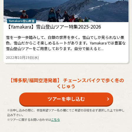
Yamakara登山教室
【Yamakara】雪山登山ツアー特集2025-2026
雪を一歩一歩踏みして、白銀の世界を歩く。雪山でしか見られない景
色、雪山だからこそ楽しめるルートがあります。Yamakaraでは豊富な
雪山登山ツアーをご用意しております。自分で揃えると...
2022年10月19日(水)
【博多駅/福岡空港発着】 チェーンスパイクで歩く冬の
くじゅう
ツアーを申し込む
※お申し込みの際に、参加希望ツアー名の欄にてご希望の日程を必ず選択した上でお申し
込み下さい。
※ツアーに関するお問い合わせは
こちら