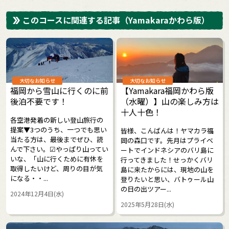
このコースに関連する記事
（Yamakaraかわら版）
大切なお知らせ
大切なお知らせ
福岡から雪山に行くのに前
【Yamakara福岡かわら版
後泊不要です！
（水曜）】山の楽しみ方は
十人十色！
各空港発着の新しい登山旅行の
提案▼3つのうち、一つでも思い
皆様、こんばんは！ヤマカラ福
当たる方は、最後までぜひ、読
岡の森口です。先月はプライベ
んで下さい。☑やっぱり山ってい
ートでインドネシアのバリ島に
いな、「山に行くために有休を
行ってきました！せっかくバリ
取得したいけど、周りの目が気
島に来たからには、現地の山を
になる・・...
登りたいと思い、バトゥール山
の日の出ツアー...
2024年12月4日(水)
2025年5月28日(水)