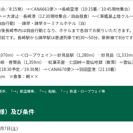
集合／8:15発）→＜ANA661便＞→長崎空港（10:15着／10:45現地集
い＞＝大波止…長崎港（12:30現地集合／自由昼食）～＜軍艦島上陸クル
自由行動）…諫早・諫早ターミナルホテル（泊）
散後長崎市内は自由行動となり、ホテルまで各自でお戻りいただきます
前です。長崎駅から諫早駅は普通列車で約30～50分、新幹線で8分で
艦島
,070m）ー＜ロープウェイ＞ー妙見岳駅（1,280m）…妙見岳（1,333
… 分岐…普賢岳（1,359m）…紅葉茶屋…仁田峠＝雲仙地獄（散策）＝雲
8:30予定／19:30発）→＜ANA670便＞→羽田空港（21:10着）
1km ※食事：朝××
徒歩、「→」航空機等、「〜」船舶、「－」鉄道・ロープウェイ等
様）及び条件
1月7日(土)