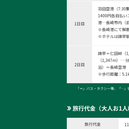
羽田空港（7:30
1400円各自払
港…長崎市内（
1日目
※長崎港にて解
※ホテルは諫早駅
1:軍
1
/
12
諫早＝仁田峠（1
（1,347m）
2日目
浴）＝長崎空港（1
※歩行距離：5.
「＝」バス・タクシー等、「…」
旅行代金（大人お1人
旅行代金
1