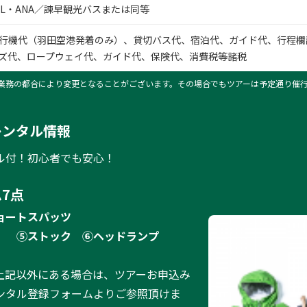
AL・ANA／諫早観光バスまたは同等
行機代（羽田空港発着のみ）、貸切バス代、宿泊代、ガイド代、行程欄
ズ代、ロープウェイ代、ガイド代、保険代、消費税等諸税
業務の都合により変更となることがございます。その場合でもツアーは予定通り催
レンタル情報
ル付！初心者でも安心！
7点
ョートスパッツ
）
⑤ストック
⑥ヘッドランプ
上記以外にある場合は、ツアーお申込み
ンタル登録フォームよりご参照頂けま