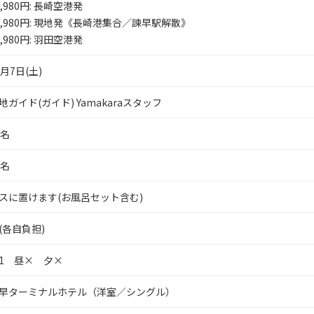
,980
円
: 長崎空港発
,980
円
: 現地発《長崎港集合／諫早駅解散》
,980
円
: 羽田空港発
1月7日(土)
地ガイド(ガイド) Yamakaraスタッフ
0名
4名
スに置けます(お風呂セット含む)
(各自負担)
1 昼× 夕×
早ターミナルホテル（洋室／シングル）