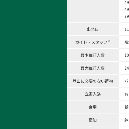
49
49
79
出発日
1
※
ガイド・スタッフ
現
最少催行人数
1
最大催行人数
2
登山に必要のない荷物
バ
立寄入浴
有
食事
朝
宿泊
諫