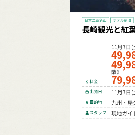
日本二百名山
ホテル宿泊
長崎観光と紅
11月7日(
49,9
49,9
散》
79,9
料金
11月7日(
出発日
九州・屋
目的地
現地ガイド
スタッフ