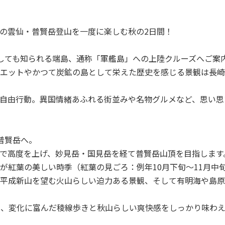
の雲仙・普賢岳登山を一度に楽しむ秋の2日間！
しても知られる端島、通称「軍艦島」への上陸クルーズへご案
エットやかつて炭鉱の島として栄えた歴史を感じる景観は長崎
自由行動。異国情緒あふれる街並みや名物グルメなど、思い思
普賢岳へ。
で高度を上げ、妙見岳・国見岳を経て普賢岳山頂を目指します
が紅葉の美しい時季（紅葉の見ごろ：例年10月下旬〜11月中
平成新山を望む火山らしい迫力ある景観、そして有明海や島原
ら、変化に富んだ稜線歩きと秋山らしい爽快感をしっかり味わ