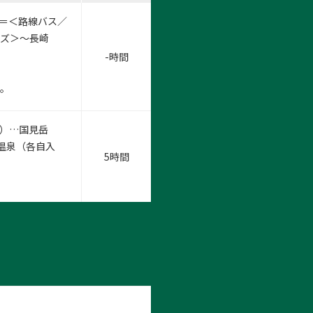
合）＝＜路線バス／
ーズ＞～長崎
-時間
。
す。
m）…国見岳
仙温泉（各自入
5時間