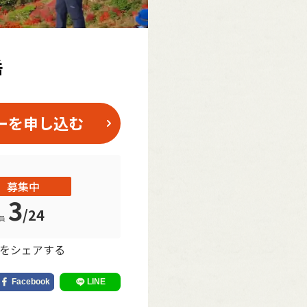
岳
ーを申し込む
募集中
3
/
24
員
をシェアする