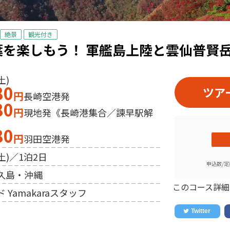
絶景
観光付き
葉を楽しもう！ 軍艦島上陸と雲仙普賢
土)
80
ツア
円
長崎空港発
80
円
現地発《長崎港集合／諫早駅解
80
円
羽田空港発
土)／1泊2日
申込数/定
久島・沖縄
このコース詳細
 Yamakaraスタッフ