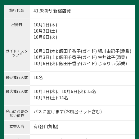
旅行代金
41,980
円
: 新宿店発
10月1日(木)
出発日
10月3日(土)
10月6日(火)
10月1日(木): 飯田千香子(ガイド) 綱川由記子(添乗)
ガイド・スタ
※
ッフ
10月3日(土): 飯田千香子(ガイド) 生井律子(添乗)
10月6日(火): 飯田千香子(ガイド) じゅりぃ(添乗)
1:naeba
1
/
16
10名
最少催行人数
10月1日(木)、10月6日(火): 15名
最大催行人数
10月3日(土): 14名
バスに置けます(お風呂セット含む)
登山に必要の
ない荷物
有(各自負担)
立寄入浴