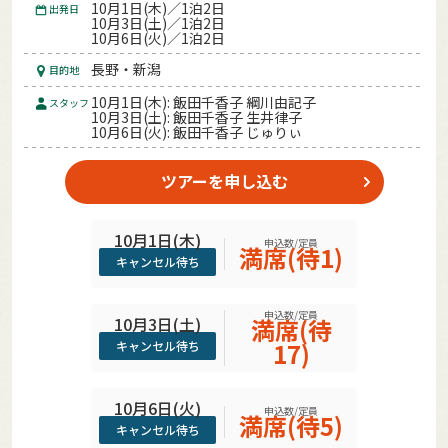
10月1日(木)／1泊2日
出発日
10月3日(土)／1泊2日
10月6日(火)／1泊2日
長野・新潟
目的地
10月1日(木): 飯田千香子 綱川由記子
スタッフ
10月3日(土): 飯田千香子 生井律子
10月6日(火): 飯田千香子 じゅりぃ
ツアーを申し込む
10月1日(木)
申込数/定員
満席(待1)
キャンセル待ち
申込数/定員
10月3日(土)
満席(待
17)
キャンセル待ち
10月6日(火)
申込数/定員
満席(待5)
キャンセル待ち