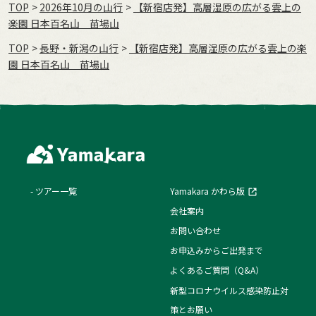
TOP
2026年10月の⼭⾏
【新宿店発】高層湿原の広がる雲上の
楽園 日本百名山 苗場山
TOP
長野・新潟の山行
【新宿店発】高層湿原の広がる雲上の楽
園 日本百名山 苗場山
ツアー一覧
Yamakara かわら版
会社案内
お問い合わせ
お申込みからご出発まで
よくあるご質問（Q&A）
新型コロナウイルス感染防止対
策とお願い