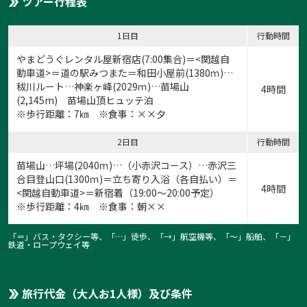
ツアー行程表
1日目
行動時間
やまどうぐレンタル屋新宿店
(7:00集合)＝<関越自
動車道>＝道の駅みつまた＝和田小屋前(1380ｍ)…
秡川ルート…神楽ヶ峰(2029ｍ)…苗場山
4時間
(2,145m) 苗場山頂ヒュッテ泊
※歩行距離：7㎞ ※食事：××夕
2日目
行動時間
苗場山…坪場(2040ｍ)…（小赤沢コース）…赤沢三
合目登山口(1300ｍ)＝立ち寄り入浴（各自払い）＝
4時間
<関越自動車道>＝新宿着（19:00～20:00予定）
※歩行距離：4㎞ ※食事：朝××
「＝」バス・タクシー等、「…」徒歩、「→」航空機等、「〜」船舶、「－」
鉄道・ロープウェイ等
旅行代金（大人お1人様）及び条件