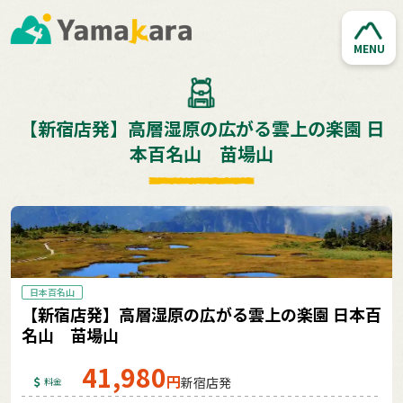
MENU
【新宿店発】高層湿原の広がる雲上の楽園 日
本百名山 苗場山
日本百名山
【新宿店発】高層湿原の広がる雲上の楽園 日本百
名山 苗場山
41,980
円
新宿店発
料金