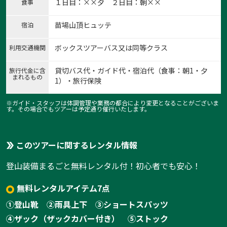
１日目：××夕 ２日目：朝××
食事
苗場山頂ヒュッテ
宿泊
ボックスツアーバス又は同等クラス
利用交通機関
貸切バス代・ガイド代・宿泊代（食事：朝1・夕
旅行代金に含
まれるもの
1）・旅行保険
※ガイド・スタッフは体調管理や業務の都合により変更となることがございま
す。その場合でもツアーは予定通り催行いたします。
このツアーに関するレンタル情報
登山装備まるごと無料レンタル付！初心者でも安心！
無料レンタルアイテム7点
①登山靴
②雨具上下
③ショートスパッツ
④ザック（ザックカバー付き）
⑤ストック