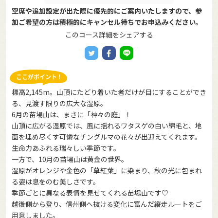
空席や追加設定が出た際に優先的にご案内いたしますので、参
加ご希望の方は積極的にキャンセル待ちでお申込みください。
このコース詳細をシェアする
標高2,145m。山頂にたどり着いた者だけが目にすることができ
る、見渡す限りの広大な湿原。
6月の苗場山は、まさに「神々の庭」！
山頂に広がる湿原では、風に揺れるワタスゲの白い綿毛と、地
面を埋め尽くす可憐なチングルマの花々が出迎えてくれます。
生命力あふれる瑞々しい季節です。
一方で、10月の苗場山は黄金の世界。
湿原がオレンジや金色の「草紅葉」に染まり、秋の光に包まれ
る姿は息をのむ美しさです。
季節ごとに異なる表情を見せてくれる苗場山です♡
越後側から登り、信州側へ抜ける変化に富んだ縦走ルートをご
用意しました。