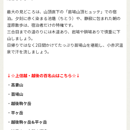
最大の見どころは、山頂直下の「苗場山頂ヒュッテ」での宿
泊。夕刻に赤く染まる池塘（ちとう）や、静寂に包まれた朝の
湿原散歩は、宿泊者だけの特権です。
三合目までの道のりには木道あり、岩場や鎖場ありで慎重に下
山しましょう。
日帰りではなく2日間かけてたっぷり苗場山を堪能し、小赤沢温
泉で汗を流しましょう。
↓☆上信越・越後の百名山はこちら☆↓
・
高妻山
・
苗場山
・
越後駒ケ岳
・
平ヶ岳
・
越後駒ヶ岳&平ヶ岳