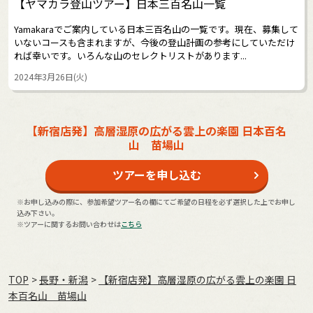
【ヤマカラ登山ツアー】日本三百名山一覧
Yamakaraでご案内している日本三百名山の一覧です。現在、募集して
いないコースも含まれますが、今後の登山計画の参考にしていただけ
れば幸いです。いろんな山のセレクトリストがあります...
2024年3月26日(火)
【新宿店発】高層湿原の広がる雲上の楽園 日本百名
山 苗場山
ツアーを申し込む
※お申し込みの際に、参加希望ツアー名の欄にてご希望の日程を必ず選択した上でお申し
込み下さい。
※ツアーに関するお問い合わせは
こちら
TOP
長野・新潟
【新宿店発】高層湿原の広がる雲上の楽園 日
本百名山 苗場山