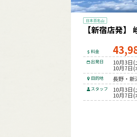
日本百名山
【新宿店発】
43,9
料金
10月3日(
出発日
10月7日(
長野・新
目的地
10月3日
スタッフ
10月7日(