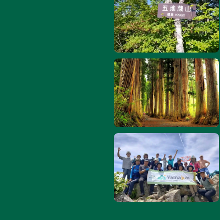
1:五
1
/
9