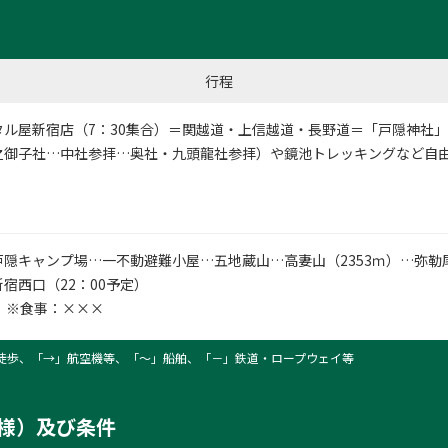
行程
タル屋新宿店
（7：30集合）＝関越道・上信越道・長野道＝「戸隠神社
之御子社…中社参拝…奥社・九頭龍社参拝）や鏡池トレッキングなど自
隠キャンプ場…一不動避難小屋…五地蔵山…高妻山（2353ｍ）…弥勒
宿西口（22：00予定）
 ※食事：×××
徒歩、「→」航空機等、「〜」船舶、「－」鉄道・ロープウェイ等
様）及び条件