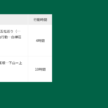
行動時間
」五社巡り（…
由行動…白樺荘
4時間
尾根…下山＝上
10時間