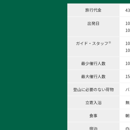
旅行代金
43
出発日
1
1
※
ガイド・スタッフ
1
1
最少催行人数
1
最大催行人数
1
登山に必要のない荷物
バ
立寄入浴
無
食事
朝
宿泊
白