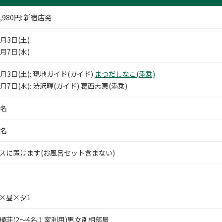
,980
円
: 新宿店発
0月3日(土)
0月7日(水)
0月3日(土): 現地ガイド(ガイド)
まつだしなこ(添乗)
0月7日(水): 渋沢暉(ガイド) 葛西志恵(添乗)
0名
5名
スに置けます(お風呂セット含まない)
×昼×夕1
樺荘(2～4名１室利用)男女別相部屋