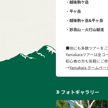
・
越後駒ケ岳
・
平ヶ岳
・
越後駒ヶ岳&平ヶ岳
・
妙高山・火打山縦走
■他にも多数ツアーをご
Yamakaraツアーは
初心者の方も気軽にご参
→
Yamakara ホームペー
フォトギャラリー