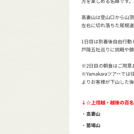
方を楽しめる名峰です。
高妻山は登山口から山頂
左右に切れ落ちた尾根道
1日目は到着後自由行動
戸隠五社巡りに挑戦や鏡
※2日目の朝食はご用意
※Yamakaraツア
よりお客様が下山した後
↓☆上信越・越後の百名
・
高妻山
・
苗場山