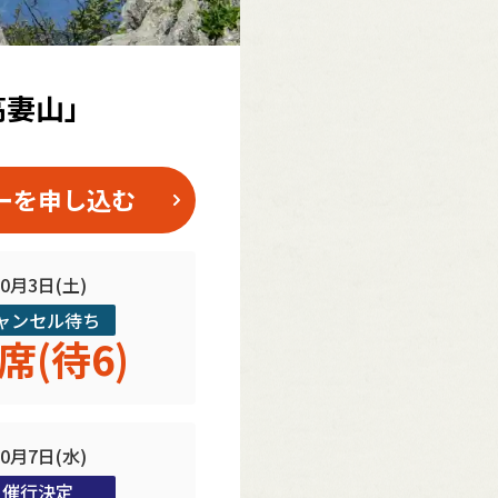
高妻山」
ーを申し込む
10月3日(土)
ャンセル待ち
席(待6)
10月7日(水)
催行決定