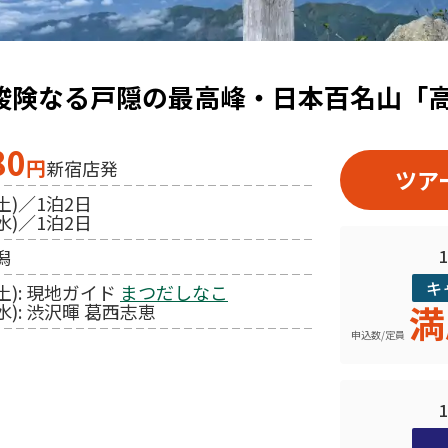
 峻険なる戸隠の最高峰・日本百名山「
80
円
新宿店発
ツア
土)／1泊2日
水)／1泊2日
潟
キ
(土): 現地ガイド
まつだしなこ
満
水): 渋沢暉 葛西志恵
申込数/定員