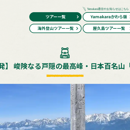
ツアー一覧
Yamakaraかわら版
海外登山ツアー一覧
屋久島ツアー一覧
発】 峻険なる戸隠の最高峰・日本百名山