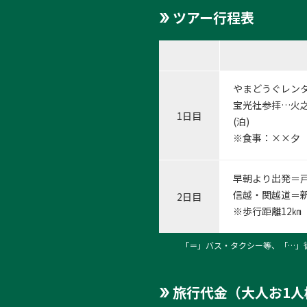
ツアー行程表
やまどうぐレン
宝光社参拝…火
1日目
(泊)
※食事：××夕
早朝より出発＝戸
信越・関越道＝新
2日目
※歩行距離12㎞
「＝」バス・タクシー等、「…」
旅行代金（大人お1人