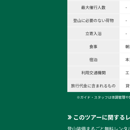
最大催行人数
-
登山に必要のない荷物
-
立寄入浴
-
食事
朝
宿泊
本
利用交通機関
エ
旅行代金に含まれるもの
貸
※ガイド・スタッフは体調管理や
このツアーに関する
登山装備まるごと無料レンタ