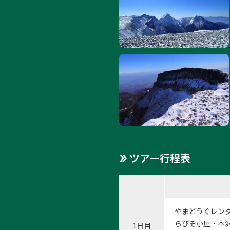
1:
1
/
9
ツアー行程表
やまどうぐレン
らびそ小屋…本沢
1日目