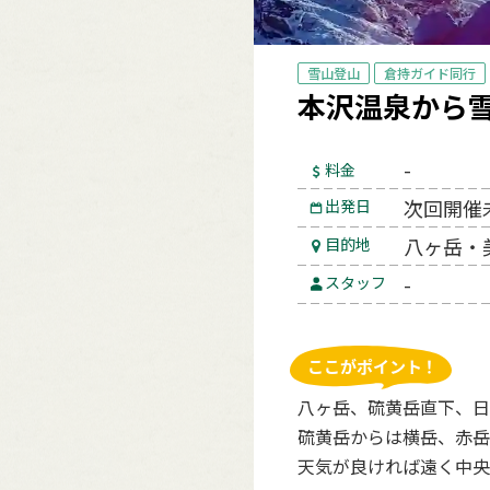
雪山登山
倉持ガイド同行
本沢温泉から
-
料金
次回開催
出発日
八ヶ岳・
目的地
-
スタッフ
八ヶ岳、硫黄岳直下、日
硫黄岳からは横岳、赤岳
天気が良ければ遠く中央