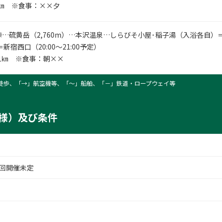
8㎞ ※食事：××夕
…硫黄岳（2,760m）…本沢温泉…しらびそ小屋･稲子湯（入浴各自）
新宿西口（20:00～21:00予定）
.1㎞ ※食事：朝××
徒歩、「→」航空機等、「〜」船舶、「－」鉄道・ロープウェイ等
様）及び条件
回開催未定