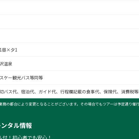
1昼×夕1
沢温泉
スケー観光バス等同等
切バス代、宿泊代、ガイド代、行程欄記載の食事代、保険代、消費税等
業務の都合により変更となることがございます。その場合でもツアーは予定通り催
レンタル情報
ル付！初心者でも安心！