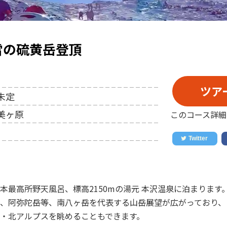
雪の硫黄岳登頂
ツア
未定
美ヶ原
このコース詳細
本最高所野天風呂、標高2150mの湯元 本沢温泉に泊まります
、阿弥陀岳等、南八ヶ岳を代表する山岳展望が広がっており、
・北アルプスを眺めることもできます。