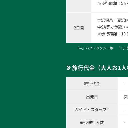
※歩行距離：5.
本沢温泉…夏沢峠
中SA等で休憩＞＝
2日目
※歩行距離：10
「＝」バス・タクシー等、「…」
旅行代金（大人お1人
旅行代金
-
出発日
次
※
ガイド・スタッフ
-
最少催行人数
-