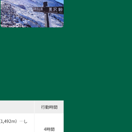
行動時間
1,492m）…し
4時間