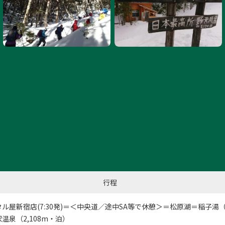
硫黄岳山頂まであと少し
行程
タル屋新宿店
(7:30発)＝＜中央道／途中SA等で休憩＞＝松原湖＝稲子湯（
温泉（2,108m・泊）