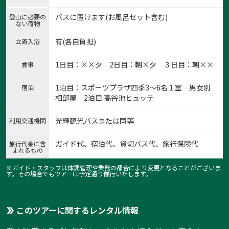
バスに置けます(お風呂セット含む)
登山に必要の
ない荷物
有(各自負担)
立寄入浴
1:苗名滝
1日目：××夕 2日目：朝×夕 ３日目：朝××
食事
1
/
16
1泊目：スポーツプラザ四季3～6名１室 男女別
宿泊
相部屋 2泊目:高谷池ヒュッテ
光輝観光バスまたは同等
利用交通機関
ガイド代、宿泊代、貸切バス代、旅行保険代
旅行代金に含
まれるもの
※ガイド・スタッフは体調管理や業務の都合により変更となることがございま
す。その場合でもツアーは予定通り催行いたします。
このツアーに関するレンタル情報