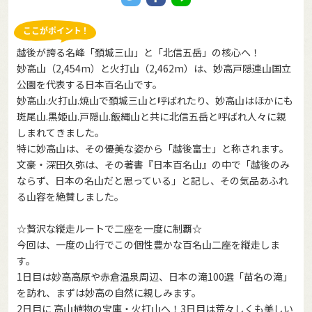
越後が誇る名峰「頚城三山」と「北信五岳」の核心へ！
妙高山（2,454m）と火打山（2,462m）は、妙高戸隠連山国立
公園を代表する日本百名山です。
妙高山.火打山.焼山で頚城三山と呼ばれたり、妙高山はほかにも
斑尾山.黒姫山.戸隠山.飯縄山と共に北信五岳と呼ばれ人々に親
しまれてきました。
特に妙高山は、その優美な姿から「越後富士」と称されます。
文豪・深田久弥は、その著書『日本百名山』の中で「越後のみ
ならず、日本の名山だと思っている」と記し、その気品あふれ
る山容を絶賛しました。
☆贅沢な縦走ルートで二座を一度に制覇☆
今回は、一度の山行でこの個性豊かな百名山二座を縦走しま
す。
1日目は妙高高原や赤倉温泉周辺、日本の滝100選「苗名の滝」
を訪れ、まずは妙高の自然に親しみます。
2日目に 高山植物の宝庫・火打山へ！3日目は荒々しくも美しい