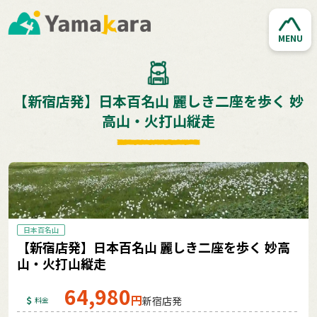
MENU
【新宿店発】日本百名山 麗しき二座を歩く 妙
高山・火打山縦走
日本百名山
【新宿店発】日本百名山 麗しき二座を歩く 妙高
山・火打山縦走
64,980
円
新宿店発
料金