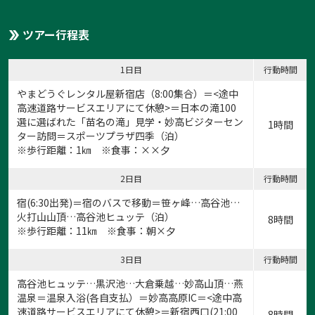
ツアー行程表
1日目
行動時間
やまどうぐレンタル屋新宿店
（8:00集合）＝<途中
高速道路サービスエリアにて休憩>＝日本の滝100
選に選ばれた「苗名の滝」見学・妙高ビジターセン
1時間
ター訪問＝スポーツプラザ四季（泊）
※歩行距離：1㎞ ※食事：××夕
2日目
行動時間
宿(6:30出発)＝宿のバスで移動＝笹ヶ峰…高谷池…
火打山山頂…
高谷池ヒュッテ（泊）
8時間
※歩行距離：11㎞ ※食事：朝×夕
3日目
行動時間
高谷池ヒュッテ…黒沢池…大倉乗越…妙高山頂…燕
温泉＝温泉入浴(各自支払）＝妙高高原IC＝<途中高
速道路サービスエリアにて休憩>＝新宿西口(21:00
8時間