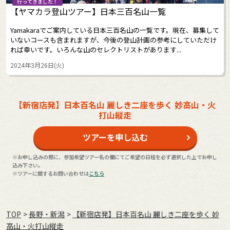
行ってきました！
【ヤマカラ登山ツアー】日本三百名山一覧
Yamakaraでご案内している日本三百名山の一覧です。現在、募集して
いないコースも含まれますが、今後の登山計画の参考にしていただけ
れば幸いです。いろんな山のセレクトリストがあります...
2024年3月26日(火)
【新宿店発】日本百名山 麗しき二座を歩く 妙高山・火
打山縦走
ツアーを申し込む
※お申し込みの際に、参加希望ツアー名の欄にてご希望の日程を必ず選択した上でお申し
込み下さい。
※ツアーに関するお問い合わせは
こちら
TOP
長野・新潟
【新宿店発】日本百名山 麗しき二座を歩く 妙
高山・火打山縦走