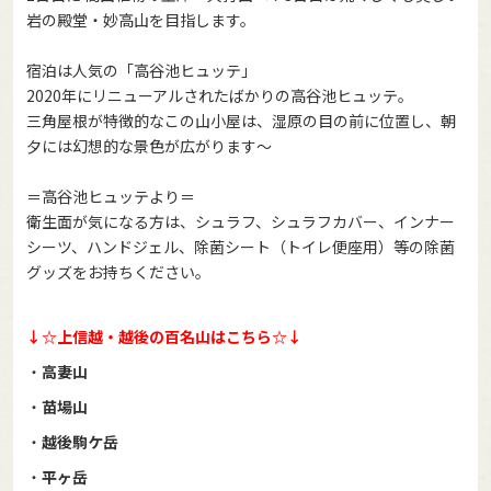
岩の殿堂・妙高山を目指します。
宿泊は人気の「高谷池ヒュッテ」
2020年にリニューアルされたばかりの高谷池ヒュッテ。
三角屋根が特徴的なこの山小屋は、湿原の目の前に位置し、朝
夕には幻想的な景色が広がります～
＝高谷池ヒュッテより＝
衛生面が気になる方は、シュラフ、シュラフカバー、インナー
シーツ、ハンドジェル、除菌シート（トイレ便座用）等の除菌
グッズをお持ちください。
↓☆上信越・越後の百名山はこちら☆↓
・
高妻山
・
苗場山
・
越後駒ケ岳
・
平ヶ岳