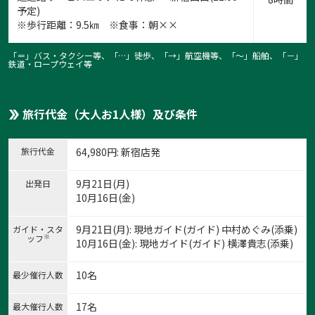
予定)
※歩行距離：9.5㎞ ※食事：朝××
「＝」バス・タクシー等、「…」徒歩、「→」航空機等、「〜」船舶、「－」
鉄道・ロープウェイ等
旅行代金（大人お1人様）及び条件
旅行代金
64,980
円
: 新宿店発
9月21日(月)
出発日
10月16日(金)
9月21日(月): 現地ガイド(ガイド) 中村めぐみ(添乗)
ガイド・スタ
※
ッフ
10月16日(金): 現地ガイド(ガイド) 横澤貴志(添乗)
10名
最少催行人数
17名
最大催行人数