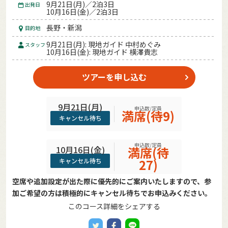
9月21日(月)／2泊3日
出発日
10月16日(金)／2泊3日
長野・新潟
目的地
9月21日(月): 現地ガイド 中村めぐみ
スタッフ
10月16日(金): 現地ガイド 横澤貴志
ツアーを申し込む
9月21日(月)
申込数/定員
満席(待9)
キャンセル待ち
申込数/定員
10月16日(金)
満席(待
27)
キャンセル待ち
空席や追加設定が出た際に優先的にご案内いたしますので、参
加ご希望の方は積極的にキャンセル待ちでお申込みください。
このコース詳細をシェアする