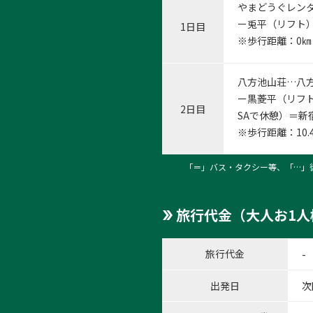
やまどうぐレンタ
ー兎平（リフト）
1日目
※歩行距離：0
八方池山荘…八
1:ケ
ー黒菱平（リフ
2日目
1
/
5
SAで休憩）＝新宿
※歩行距離：10
「＝」バス・タクシー等、「…」
旅行代金（大人お1人
旅行代金
-
出発日
次