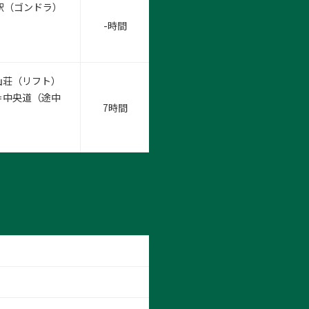
駅（ゴンドラ）
-時間
山荘（リフト）
＝中央道（途中
7時間