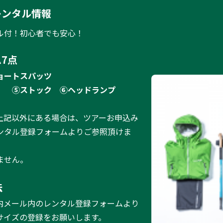
レンタル情報
ル付！初心者でも安心！
7点
ョートスパッツ
）
⑤ストック
⑥ヘッドランプ
上記以外にある場合は、ツアーお申込み
ンタル登録フォームよりご参照頂けま
ません。
法
内メール内のレンタル登録フォームより
サイズの登録をお願いします。