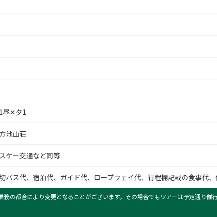
1昼✕夕1
方池山荘
スケー交通など同等
切バス代、宿泊代、ガイド代、ロープウェイ代、行程欄記載の食事代、
業務の都合により変更となることがございます。その場合でもツアーは予定通り催