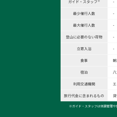
※
ガイド・スタッフ
-
最少催行人数
-
最大催行人数
-
登山に必要のない荷物
-
立寄入浴
-
食事
朝
宿泊
八
利用交通機関
エ
旅行代金に含まれるもの
貸
※ガイド・スタッフは体調管理や