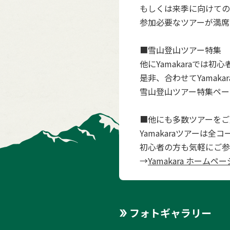
もしくは来季に向けての
参加必要なツアーが満席
■雪山登山ツアー特集
他にYamakaraで
是非、合わせてYamak
雪山登山ツアー特集ペー
■他にも多数ツアーをご
Yamakaraツアーは
初心者の方も気軽にご参
→
Yamakara ホームペー
フォトギャラリー