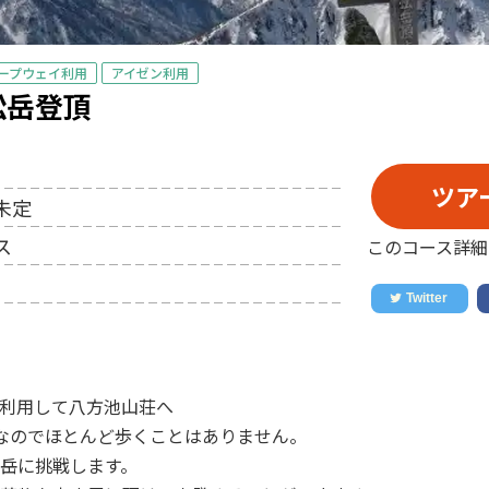
ープウェイ利用
アイゼン利用
松岳登頂
ツア
未定
ス
このコース詳細
利用して八方池山荘へ
なのでほとんど歩くことはありません。
岳に挑戦します。