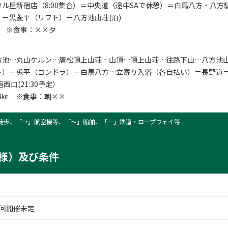
ル屋新宿店（8:00集合）＝中央道（途中SAで休憩）＝白馬八方・八方
ー黒菱平（リフト）ー八方池山荘(泊)
㎞ ※食事：××夕
方池…丸山ケルン…唐松頂上山荘…山頂…頂上山荘…往路下山…八方池
ルン
ト）ー兎平（ゴンドラ）ー白馬八方…立寄り入浴（各自払い）＝長野道
西口(21:30予定）
.4㎞ ※食事：朝××
徒歩、「→」航空機等、「〜」船舶、「－」鉄道・ロープウェイ等
様）及び条件
回開催未定