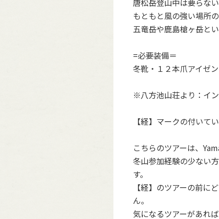
唐松岳登山中は要らない
もともと風の強い場所の
五竜岳や鹿島槍ヶ岳とい
=必要装備＝
冬靴・１２本爪アイゼン
※八方池山荘より：イン
【経】マークの付いてい
こちらのツアーは、Ya
冬山参加経験の少ない方
す。
【経】のツアーの前にど
ん。
気になるツアーがあれば