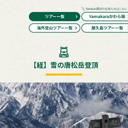
ツアー一覧
Yamakaraかわら版
海外登山ツアー一覧
屋久島ツアー一覧
【経】雪の唐松岳登頂