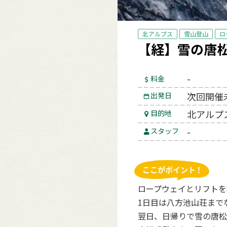
北アルプス
雪山登山
ロ
【経】雪の唐
-
料金
次回開催
出発日
北アルプ
目的地
-
スタッフ
ロープウェイとリフトを
1日目は八方池山荘まで
翌日、日帰りで雪の唐松