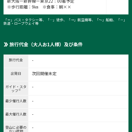
新大阪ー新幹線ー東京22：00着予定
※歩行距離：9㎞ ※食事：朝××
「＝」バス・タクシー等、「…」徒歩、「→」航空機等、「〜」船舶、「－」
鉄道・ロープウェイ等
旅行代金（大人お1人様）及び条件
旅行代金
-
次回開催未定
出発日
-
ガイド・スタ
※
ッフ
-
最少催行人数
-
最大催行人数
-
登山に必要の
ない荷物