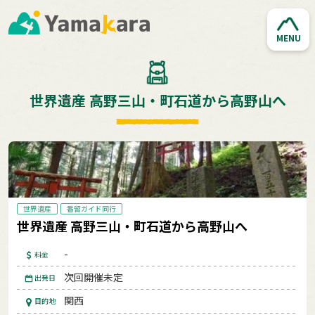
MENU
世界遺産 高野三山・町石道から高野山へ
世界遺産
番留ガイド同行
世界遺産 高野三山・町石道から高野山へ
-
料金
次回開催未定
出発日
関西
目的地