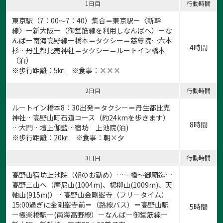
1日目
行動時間
東京駅（7：00～7：40）集合＝東京駅ー〈新幹
線〉ー新大阪ー（御堂筋線を利用しなんばへ）ーな
んばー南海高野線ー橋本＝タクシー＝慈尊院…六本
4時間
杉…丹生都比売神社＝タクシー＝ルートイン橋本
（泊）
※歩行距離：5㎞ ※食事：×××
2日目
行動時間
ルートイン橋本8：30出発＝タクシー＝丹生都比売
神社…高野山町石道コース（約24kmを歩きます）
8時間
…大門…壇上伽藍…宿坊 上池院(泊)
※歩行距離：20㎞ ※食事：朝×夕
3日目
行動時間
高野山宿坊上池院（朝のお勤め）…一橋〜御廟迄…
高野三山へ（摩尼山(1004m)、楊柳山(1009m)、天
軸山(915m)）…高野山金剛峯寺（フリータイム）
15:00過ぎに金剛峯寺前＝（路線バス）＝高野山駅
5時間
ー極楽橋駅ー(南海高野線）ーなんばー御堂筋線ー