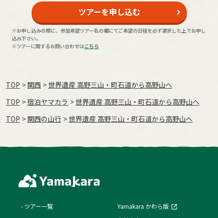
ツアーを申し込む
※お申し込みの際に、参加希望ツアー名の欄にてご希望の日程を必ず選択した上でお申し
込み下さい。
※ツアーに関するお問い合わせは
こちら
TOP
関西
世界遺産 高野三山・町石道から高野山へ
TOP
宿泊ヤマカラ
世界遺産 高野三山・町石道から高野山へ
TOP
関西の山行
世界遺産 高野三山・町石道から高野山へ
ツアー一覧
Yamakara かわら版