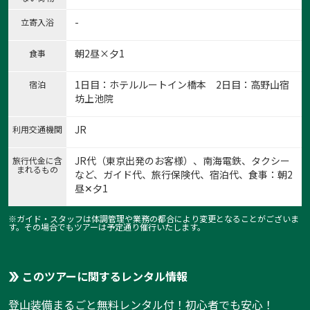
-
立寄入浴
1:熊野Tシャツ
朝2昼×夕1
食事
1
/
16
1日目：ホテルルートイン橋本 2日目：高野山宿
宿泊
坊上池院
JR
利用交通機関
JR代（東京出発のお客様）、南海電鉄、タクシー
旅行代金に含
まれるもの
など、ガイド代、旅行保険代、宿泊代、食事：朝2
昼✕夕1
※ガイド・スタッフは体調管理や業務の都合により変更となることがございま
す。その場合でもツアーは予定通り催行いたします。
このツアーに関するレンタル情報
登山装備まるごと無料レンタル付！初心者でも安心！