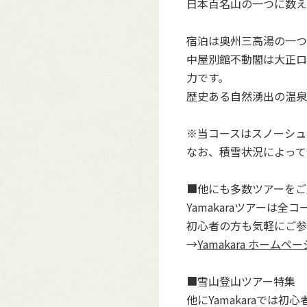
日本百名山の一つに数え
宿泊は奥州三高湯の一つ
中屋別館不動閣は大正ロ
力です。
歴史ある自然湧出の温泉
※当コースはスノーシュ
なお、積雪状況によって
■他にも多数ツアーをご
Yamakaraツアーは
初心者の方も気軽にご参
→
Yamakara ホームペー
■雪山登山ツアー特集
他にYamakaraで