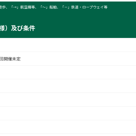
徒歩、「→」航空機等、「〜」船舶、「－」鉄道・ロープウェイ等
様）及び条件
中屋別館不動閣（外観）
回開催未定