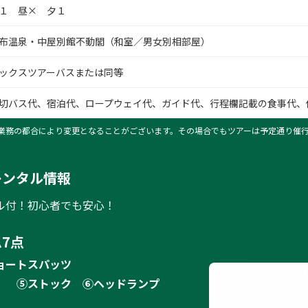
１ 昼× 夕１
布温泉・中屋別館不動閣（和室／男女別相部屋）
ックスツアーバスまたは同等
切バス代、宿泊代、ロープウェイ代、ガイド代、行程欄記載の食事代、
業務の都合により変更となることがございます。その場合でもツアーは予定通り催
レンタル情報
ル付！初心者でも安心！
7点
ョートスパッツ
）
⑤ストック
⑥ヘッドランプ