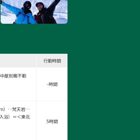
行動時間
・中屋別館不動
-時間
1m）…梵天岩…
り入浴）＝＜東北
5時間