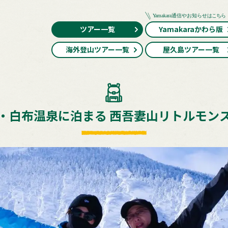
ツアー一覧
Yamakaraかわら版
海外登山ツアー一覧
屋久島ツアー一覧
・白布温泉に泊まる 西吾妻山リトルモン