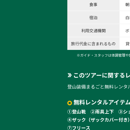
食事
朝
宿泊
白
利用交通機関
ボ
旅行代金に含まれるもの
貸
※ガイド・スタッフは体調管理や
このツアーに関する
登山装備まるごと無料レンタ
無料レンタルアイテム
①登山靴
②雨具上下
③シ
④ザック（ザックカバー付き
⑦フリース