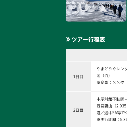
ツアー行程表
やまどうぐレン
閣（泊）
1日目
※食事：××夕
中屋別館不動閣＝
西吾妻山（2,0
2日目
道／途中SA等で
※歩行距離：5.