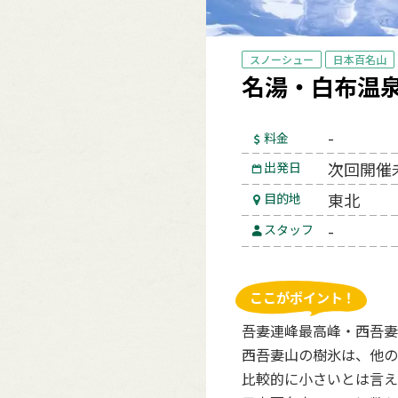
スノーシュー
日本百名山
名湯・白布温泉
-
料金
次回開催
出発日
東北
目的地
-
スタッフ
吾妻連峰最高峰・西吾妻
西吾妻山の樹氷は、他の
比較的に小さいとは言え