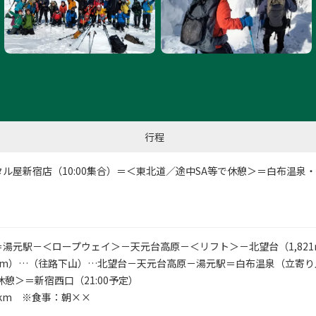
行程
タル屋新宿店
（10:00集合）＝＜東北道／途中SA等で休憩＞＝白布温泉
湯元駅－＜ロープウェイ＞－天元台高原－＜リフト＞－北望台（1,82
35m）…（往路下山）…北望台－天元台高原－湯元駅＝白布温泉（立寄
休憩＞＝新宿西口（21:00予定）
3km ※食事：朝××