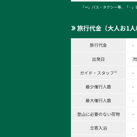
「＝」バス・タクシー等、「…」
旅行代金（大人お1人
1:
旅行代金
-
1
/
8
出発日
次
※
ガイド・スタッフ
-
最少催行人数
-
最大催行人数
-
登山に必要のない荷物
-
立寄入浴
-