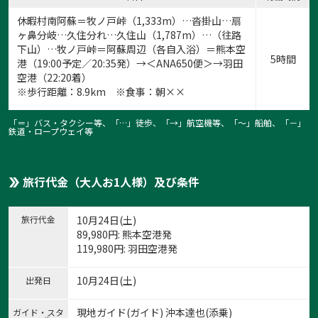
休暇村南阿蘇＝牧ノ戸峠（1,333m）…沓掛山…扇
ヶ鼻分岐…久住分れ…久住山（1,787m）…（往路
下山）…牧ノ戸峠＝阿蘇周辺（各自入浴）＝熊本空
5時間
港（19:00予定／20:35発）→＜ANA650便＞→羽田
空港（22:20着）
※歩行距離：8.9km ※食事：朝××
「＝」バス・タクシー等、「…」徒歩、「→」航空機等、「〜」船舶、「－」
鉄道・ロープウェイ等
旅行代金（大人お1人様）及び条件
旅行代金
10月24日(土)
89,980
円
: 熊本空港発
119,980
円
: 羽田空港発
10月24日(土)
出発日
現地ガイド(ガイド) 沖本達也(添乗)
ガイド・スタ