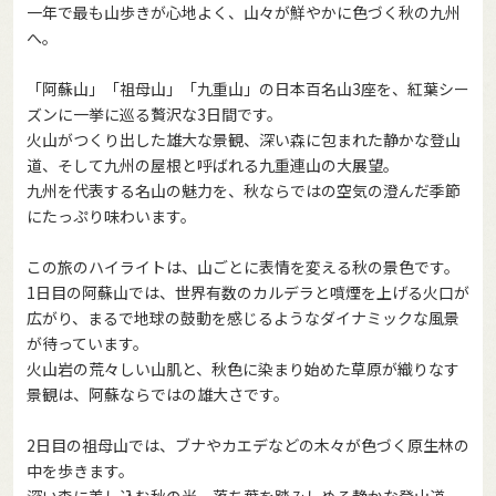
一年で最も山歩きが心地よく、山々が鮮やかに色づく秋の九州
へ。
「阿蘇山」「祖母山」「九重山」の日本百名山3座を、紅葉シー
ズンに一挙に巡る贅沢な3日間です。
火山がつくり出した雄大な景観、深い森に包まれた静かな登山
道、そして九州の屋根と呼ばれる九重連山の大展望。
九州を代表する名山の魅力を、秋ならではの空気の澄んだ季節
にたっぷり味わいます。
この旅のハイライトは、山ごとに表情を変える秋の景色です。
1日目の阿蘇山では、世界有数のカルデラと噴煙を上げる火口が
広がり、まるで地球の鼓動を感じるようなダイナミックな風景
が待っています。
火山岩の荒々しい山肌と、秋色に染まり始めた草原が織りなす
景観は、阿蘇ならではの雄大さです。
2日目の祖母山では、ブナやカエデなどの木々が色づく原生林の
中を歩きます。
深い森に差し込む秋の光、落ち葉を踏みしめる静かな登山道、