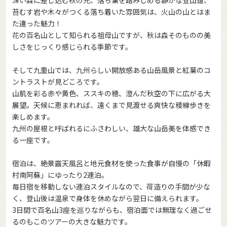
苔むす岩や木々がつくる落ち着いた雰囲気は、火山の山とはま
た違った魅力！
花の百名山として知られる祖母山ですが、秋は森そのものの美
しさをじっくり感じられる季節です。
そして九重山では、九州らしい開放感ある山岳風景と紅葉のコ
ントラストが見どころです。
山肌を彩る赤や黄色、ススキの穂、澄んだ秋空の下に広がる大
展望。天候に恵まれれば、遠くまで見渡せる爽快な稜線歩きを
楽しめます。
九州の屋根と呼ばれるにふさわしい、雄大な山岳美を体感でき
る一座です。
宿泊は、絶景露天風呂と地元食材を使った食事が自慢の「休暇
村南阿蘇」にゆったり2連泊。
毎日宿を移動しない連泊スタイルなので、荷造りの手間が少な
く、登山後は温泉で身体を休めながら翌日に備えられます。
3日間で百名山3座を巡りながらも、宿泊面では無理なく過ごせ
るのもこのツアーの大きな魅力です。