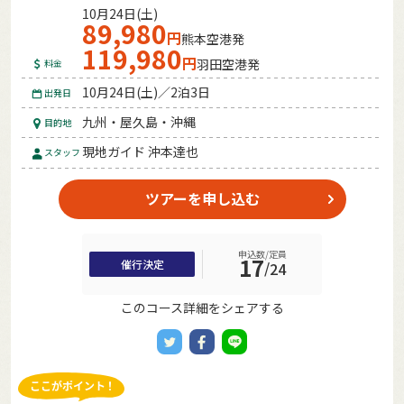
10月24日(土)
89,980
円
熊本空港発
119,980
円
羽田空港発
料金
10月24日(土)／2泊3日
出発日
九州・屋久島・沖縄
目的地
現地ガイド 沖本達也
スタッフ
ツアーを申し込む
申込数/定員
17
催行決定
/
24
このコース詳細をシェアする