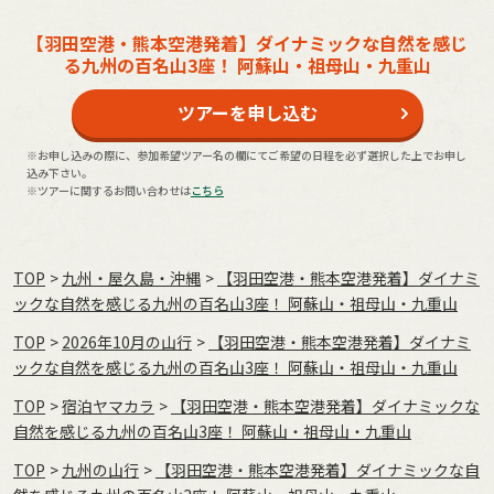
【羽田空港・熊本空港発着】ダイナミックな自然を感じ
る九州の百名山3座！ 阿蘇山・祖母山・九重山
ツアーを申し込む
※お申し込みの際に、参加希望ツアー名の欄にてご希望の日程を必ず選択した上でお申し
込み下さい。
※ツアーに関するお問い合わせは
こちら
TOP
九州・屋久島・沖縄
【羽田空港・熊本空港発着】ダイナミ
ックな自然を感じる九州の百名山3座！ 阿蘇山・祖母山・九重山
TOP
2026年10月の⼭⾏
【羽田空港・熊本空港発着】ダイナミ
ックな自然を感じる九州の百名山3座！ 阿蘇山・祖母山・九重山
TOP
宿泊ヤマカラ
【羽田空港・熊本空港発着】ダイナミックな
自然を感じる九州の百名山3座！ 阿蘇山・祖母山・九重山
TOP
九州の山行
【羽田空港・熊本空港発着】ダイナミックな自