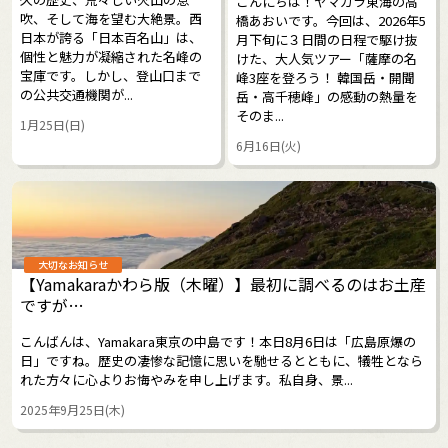
こんにちは！ヤマカラ東海の高
吹、そして海を望む大絶景。西
橋あおいです。今回は、2026年5
日本が誇る「日本百名山」は、
月下旬に３日間の日程で駆け抜
個性と魅力が凝縮された名峰の
けた、大人気ツアー「薩摩の名
宝庫です。しかし、登山口まで
峰3座を登ろう！ 韓国岳・開聞
の公共交通機関が...
岳・高千穂峰」の感動の熱量を
そのま...
1月25日(日)
6月16日(火)
大切なお知らせ
【Yamakaraかわら版（木曜）】最初に調べるのはお土産
ですが…
こんばんは、Yamakara東京の中島です！本日8月6日は「広島原爆の
日」ですね。歴史の凄惨な記憶に思いを馳せるとともに、犠牲となら
れた方々に心よりお悔やみを申し上げます。私自身、景...
2025年9月25日(木)