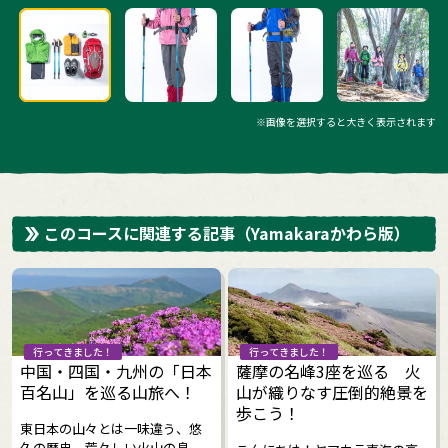
※画像を選択すると大きく表示されます
このコースに関連する記事
（Yamakaraかわら版）
行ってきました！
行ってきました！
中国・四国・九州の「日本
薩摩の名峰3座を巡る 火
百名山」を巡る山旅へ！
山が織りなす圧倒的絶景を
歩こう！
東日本の山々とは一味違う、悠
久の歴史、荒々しい火山の息