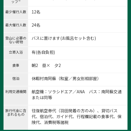
※
ッフ
12名
最少催行人数
24名
最大催行人数
バスに置けます(お風呂セット含む)
登山に必要の
ない荷物
1:祖母山北谷登山口
有(各自負担)
立寄入浴
1
/
8
朝2 昼× 夕2
食事
休暇村南阿蘇（和室／男女別相部屋）
宿泊
航空機：ソラシドエア／ANA バス：南阿蘇交通
利用交通機関
または同等
往復航空券代（羽田発着の方のみ）、貸切バス
旅行代金に含
まれるもの
代、宿泊代、ガイド代、行程欄記載の食事代、保
険代、消費税等諸税