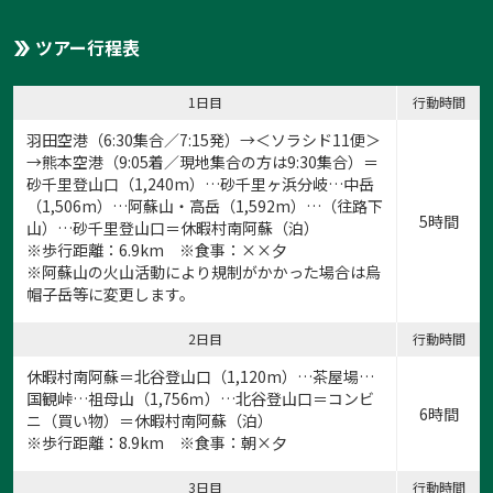
ツアー行程表
1日目
行動時間
羽田空港（6:30集合／7:15発）→＜ソラシド11便＞
→熊本空港（9:05着／現地集合の方は9:30集合）＝
砂千里登山口（1,240m）…砂千里ヶ浜分岐…中岳
（1,506m）…阿蘇山・高岳（1,592m）…（往路下
5時間
山）…砂千里登山口＝休暇村南阿蘇（泊）
※歩行距離：6.9km ※食事：××夕
※阿蘇山の火山活動により規制がかかった場合は烏
帽子岳等に変更します。
2日目
行動時間
休暇村南阿蘇＝北谷登山口（1,120m）…茶屋場…
国観峠…祖母山（1,756ｍ）…北谷登山口＝コンビ
6時間
ニ（買い物）＝休暇村南阿蘇（泊）
※歩行距離：8.9km ※食事：朝×夕
3日目
行動時間