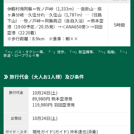
休暇村南阿蘇＝牧ノ戸峠（1,333m）…沓掛山…扇
ヶ鼻分岐…久住分れ…久住山（1,787m）…（往路
下山）…牧ノ戸峠＝阿蘇周辺（各自入浴）＝熊本空
5時間
港（19:00予定／20:35発）→＜ANA650便＞→羽田
空港（22:20着）
※歩行距離：8.9km ※食事：朝××
「＝」バス・タクシー等、「…」徒歩、「→」航空機等、「〜」船舶、「－」
鉄道・ロープウェイ等
旅行代金（大人お1人様）及び条件
旅行代金
10月24日(土)
89,980
円
: 熊本空港発
119,980
円
: 羽田空港発
10月24日(土)
出発日
現地ガイド(ガイド) 沖本達也(添乗)
ガイド・スタ