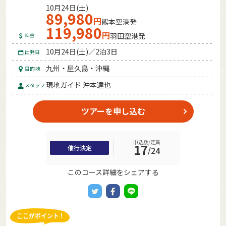
10月24日(土)
89,980
円
熊本空港発
119,980
円
羽田空港発
料金
10月24日(土)／2泊3日
出発日
九州・屋久島・沖縄
目的地
現地ガイド 沖本達也
スタッフ
ツアーを申し込む
申込数/定員
17
催行決定
/
24
このコース詳細をシェアする