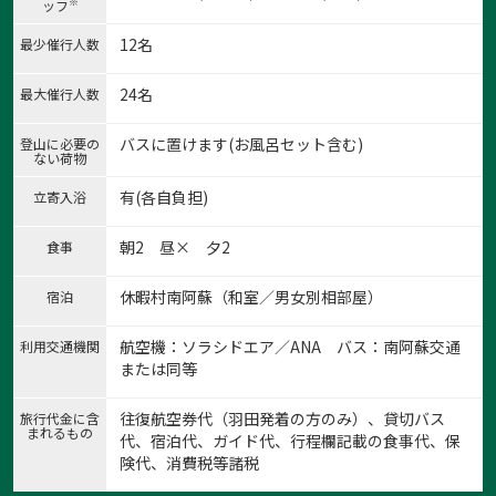
※
ッフ
12名
最少催行人数
24名
最大催行人数
バスに置けます(お風呂セット含む)
登山に必要の
ない荷物
1:祖母山北谷登山口
有(各自負担)
立寄入浴
1
/
8
朝2 昼× 夕2
食事
休暇村南阿蘇（和室／男女別相部屋）
宿泊
航空機：ソラシドエア／ANA バス：南阿蘇交通
利用交通機関
または同等
往復航空券代（羽田発着の方のみ）、貸切バス
旅行代金に含
まれるもの
代、宿泊代、ガイド代、行程欄記載の食事代、保
険代、消費税等諸税