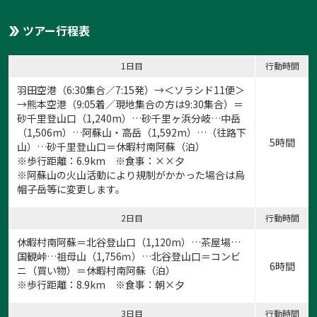
ツアー行程表
1日目
行動時間
羽田空港（6:30集合／7:15発）→＜ソラシド11便＞
→熊本空港（9:05着／現地集合の方は9:30集合）＝
砂千里登山口（1,240m）…砂千里ヶ浜分岐…中岳
（1,506m）…阿蘇山・高岳（1,592m）…（往路下
5時間
山）…砂千里登山口＝休暇村南阿蘇（泊）
※歩行距離：6.9km ※食事：××夕
※阿蘇山の火山活動により規制がかかった場合は烏
帽子岳等に変更します。
2日目
行動時間
休暇村南阿蘇＝北谷登山口（1,120m）…茶屋場…
国観峠…祖母山（1,756ｍ）…北谷登山口＝コンビ
6時間
ニ（買い物）＝休暇村南阿蘇（泊）
※歩行距離：8.9km ※食事：朝×夕
3日目
行動時間