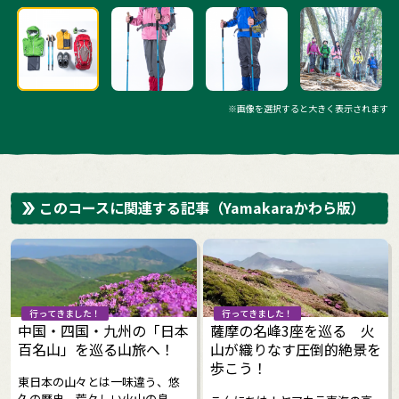
※画像を選択すると大きく表示されます
このコースに関連する記事
（Yamakaraかわら版）
行ってきました！
行ってきました！
中国・四国・九州の「日本
薩摩の名峰3座を巡る 火
百名山」を巡る山旅へ！
山が織りなす圧倒的絶景を
歩こう！
東日本の山々とは一味違う、悠
久の歴史、荒々しい火山の息