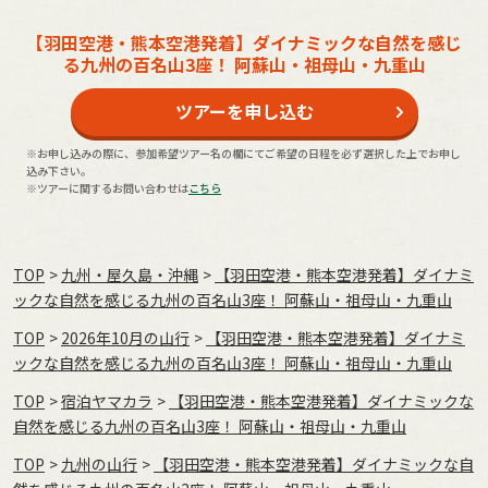
【羽田空港・熊本空港発着】ダイナミックな自然を感じ
る九州の百名山3座！ 阿蘇山・祖母山・九重山
ツアーを申し込む
※お申し込みの際に、参加希望ツアー名の欄にてご希望の日程を必ず選択した上でお申し
込み下さい。
※ツアーに関するお問い合わせは
こちら
TOP
九州・屋久島・沖縄
【羽田空港・熊本空港発着】ダイナミ
ックな自然を感じる九州の百名山3座！ 阿蘇山・祖母山・九重山
TOP
2026年10月の⼭⾏
【羽田空港・熊本空港発着】ダイナミ
ックな自然を感じる九州の百名山3座！ 阿蘇山・祖母山・九重山
TOP
宿泊ヤマカラ
【羽田空港・熊本空港発着】ダイナミックな
自然を感じる九州の百名山3座！ 阿蘇山・祖母山・九重山
TOP
九州の山行
【羽田空港・熊本空港発着】ダイナミックな自