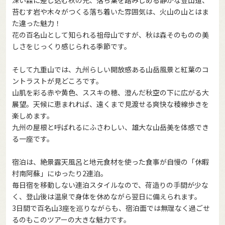
苔むす岩や木々がつくる落ち着いた雰囲気は、火山の山とはま
た違った魅力！
花の百名山として知られる祖母山ですが、秋は森そのものの美
しさをじっくり感じられる季節です。
そして九重山では、九州らしい開放感ある山岳風景と紅葉のコ
ントラストが見どころです。
山肌を彩る赤や黄色、ススキの穂、澄んだ秋空の下に広がる大
展望。天候に恵まれれば、遠くまで見渡せる爽快な稜線歩きを
楽しめます。
九州の屋根と呼ばれるにふさわしい、雄大な山岳美を体感でき
る一座です。
宿泊は、絶景露天風呂と地元食材を使った食事が自慢の「休暇
村南阿蘇」にゆったり2連泊。
毎日宿を移動しない連泊スタイルなので、荷造りの手間が少な
く、登山後は温泉で身体を休めながら翌日に備えられます。
3日間で百名山3座を巡りながらも、宿泊面では無理なく過ごせ
るのもこのツアーの大きな魅力です。