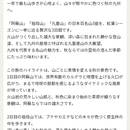
一年で最も山歩きが心地よく、山々が鮮やかに色づく秋の九州
へ。
「阿蘇山」「祖母山」「九重山」の日本百名山3座を、紅葉シー
ズンに一挙に巡る贅沢な3日間です。
火山がつくり出した雄大な景観、深い森に包まれた静かな登山
道、そして九州の屋根と呼ばれる九重連山の大展望。
九州を代表する名山の魅力を、秋ならではの空気の澄んだ季節
にたっぷり味わいます。
この旅のハイライトは、山ごとに表情を変える秋の景色です。
1日目の阿蘇山では、世界有数のカルデラと噴煙を上げる火口が
広がり、まるで地球の鼓動を感じるようなダイナミックな風景
が待っています。
火山岩の荒々しい山肌と、秋色に染まり始めた草原が織りなす
景観は、阿蘇ならではの雄大さです。
2日目の祖母山では、ブナやカエデなどの木々が色づく原生林の
中を歩きます。
深い森に差し込む秋の光、落ち葉を踏みしめる静かな登山道、