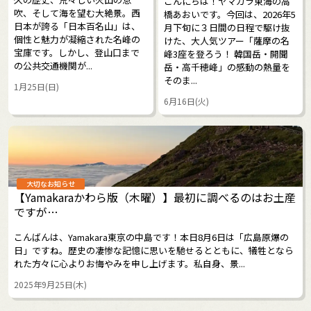
こんにちは！ヤマカラ東海の高
吹、そして海を望む大絶景。西
橋あおいです。今回は、2026年5
日本が誇る「日本百名山」は、
月下旬に３日間の日程で駆け抜
個性と魅力が凝縮された名峰の
けた、大人気ツアー「薩摩の名
宝庫です。しかし、登山口まで
峰3座を登ろう！ 韓国岳・開聞
の公共交通機関が...
岳・高千穂峰」の感動の熱量を
そのま...
1月25日(日)
6月16日(火)
大切なお知らせ
【Yamakaraかわら版（木曜）】最初に調べるのはお土産
ですが…
こんばんは、Yamakara東京の中島です！本日8月6日は「広島原爆の
日」ですね。歴史の凄惨な記憶に思いを馳せるとともに、犠牲となら
れた方々に心よりお悔やみを申し上げます。私自身、景...
2025年9月25日(木)