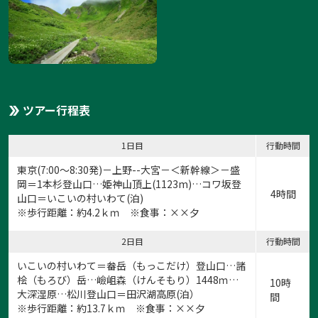
ツアー行程表
1日目
行動時間
東京(7:00～8:30発)－上野--大宮－＜新幹線＞－盛
岡＝1本杉登山口…姫神山頂上(1123m)…コワ坂登
4時間
山口＝いこいの村いわて(泊)
※歩行距離：約4.2ｋｍ ※食事：××夕
2日目
行動時間
いこいの村いわて＝畚岳（もっこだけ）登山口…諸
桧（もろび）岳…嶮岨森（けんそもり）1448ｍ…
10時
大深湿原…松川登山口＝田沢湖高原(泊）
間
※歩行距離：約13.7ｋｍ ※食事：××夕