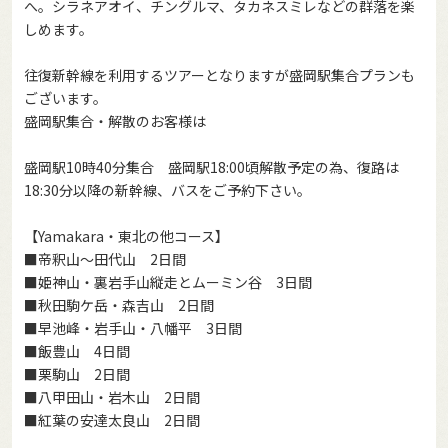
へ。シラネアオイ、チングルマ、タカネスミレなどの群落を楽
しめます。
往復新幹線を利用するツアーとなりますが盛岡駅集合プランも
ございます。
盛岡駅集合・解散のお客様は
盛岡駅10時40分集合 盛岡駅18:00頃解散予定の為、復路は
18:30分以降の新幹線、バスをご予約下さい。
【Yamakara・東北の他コース】
■
帝釈山～田代山 2日間
■
姫神山・裏岩手山縦走とムーミン谷 3日間
■
秋田駒ケ岳・森吉山 2日間
■
早池峰・岩手山・八幡平 3日間
■
飯豊山 4日間
■
栗駒山 2日間
■
八甲田山・岩木山 2日間
■
紅葉の安達太良山 2日間