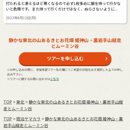
打たれると凍えるほど寒くなるので必ず1枚多めに服を持って行かな
いと危険です。また持って行くだけではなく、ぬらさないように...
2023年6月12日(月)
静かな東北の山あるきとお花畑 姫神山・裏岩手山縦走
とムーミン谷
ツアーを申し込む
※お申し込みの際に、参加希望ツアー名の欄にてご希望の日程を必ず選択した上でお申し
込み下さい。
※ツアーに関するお問い合わせは
こちら
TOP
東北
静かな東北の山あるきとお花畑 姫神山・裏岩手山縦
走とムーミン谷
TOP
宿泊ヤマカラ
静かな東北の山あるきとお花畑 姫神山・裏
岩手山縦走とムーミン谷