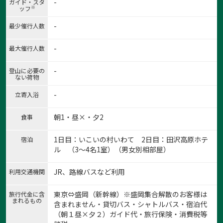
-
ガイド・スタ
※
ッフ
-
最少催行人数
-
最大催行人数
-
登山に必要の
ない荷物
-
立寄入浴
1:ムーミン谷
朝1・昼×・夕2
食事
1
/
11
1日目：いこいの村いわて 2日目：田沢高原ホテ
宿泊
ル （3～4名1室）（男女別相部屋）
JR、路線バスなど利用
利用交通機関
東京⇔盛岡（新幹線）※盛岡集合解散のお客様は
旅行代金に含
まれるもの
含まれません・貸切バス・シャトルバス・宿泊代
（朝１昼×夕２）ガイド代・旅行保険・消費税等