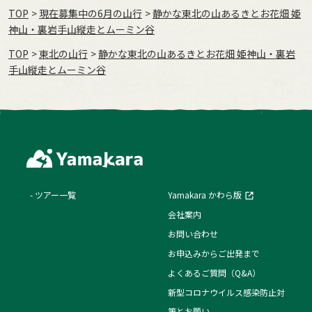
TOP
現在募集中の6月の山行
静かな東北の山あるきとお花畑 姫
神山・裏岩手山縦走とムーミン谷
TOP
東北の山行
静かな東北の山あるきとお花畑 姫神山・裏岩
手山縦走とムーミン谷
ツアー一覧
Yamakara かわら版
会社案内
お問い合わせ
お申込みからご出発まで
よくあるご質問（Q&A）
新型コロナウイルス感染防止対
策とお願い