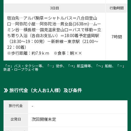
3日目
行動時間
宿泊先…アルパ駒草＝シャトルバス＝八合目登山
口…阿弥陀小屋…阿弥陀池…男女岳(1638m)…ムー
ミン谷…横長根…国見温泉登山口＝バスで移動＝立
ち寄り入浴（各自お支払い）＝18:00着予定盛岡駅
7時間
（18:30～19：00発）－新幹線－東京駅（21:00～
22：00着）
※歩行距離：約7.9ｋｍ ※食事：朝××
「＝」バス・タクシー等、「…」徒歩、「→」航空機等、「〜」船舶、「－」
鉄道・ロープウェイ等
旅行代金（大人お1人様）及び条件
旅行代金
-
次回開催未定
出発日