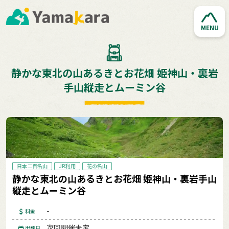
MENU
静かな東北の山あるきとお花畑 姫神山・裏岩
手山縦走とムーミン谷
日本二百名山
JR利用
花の名山
静かな東北の山あるきとお花畑 姫神山・裏岩手山
縦走とムーミン谷
-
料金
次回開催未定
出発日