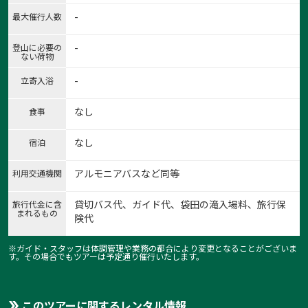
-
最大催行人数
-
登山に必要の
ない荷物
-
立寄入浴
なし
食事
なし
宿泊
アルモニアバスなど同等
利用交通機関
貸切バス代、ガイド代、袋田の滝入場料、旅行保
旅行代金に含
まれるもの
険代
※ガイド・スタッフは体調管理や業務の都合により変更となることがございま
1:茨城のジャンダルム天使
す。その場合でもツアーは予定通り催行いたします。
1
/
9
このツアーに関するレンタル情報