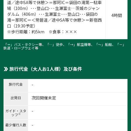
道／途中SA等で休憩＞＝那珂IC＝袋田の滝第一駐車
場（100m）･･･登山口･･･生瀬富士…茨城のジャン
ダルム（406m）･･･生瀬富士･･･登山口･･･袋田の
4時間
滝＝那珂IC＝＜常磐道／途中SA等で休憩＞＝新宿西
口（19:30予定）
※歩行距離：約5km ※食事：×××
「＝」バス・タクシー等、「…」徒歩、「→」航空機等、「〜」船舶、「－」
鉄道・ロープウェイ等
旅行代金（大人お1人様）及び条件
旅行代金
-
次回開催未定
出発日
-
ガイド・スタ
※
ッフ
-
最少催行人数