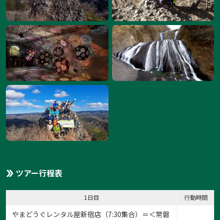
ツアー行程表
1日目
行動時間
やまどうぐレンタル屋新宿店
（7:30集合）＝＜常磐