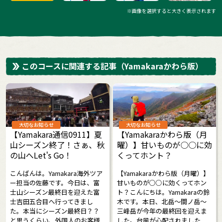
※画像を選択すると大きく表示されます
このコースに関連する記事
（Yamakaraかわら版）
大切なお知らせ
大切なお知らせ
【Yamakara通信0911】夏
【Yamakaraかわら版（月
山シーズン終了！さぁ、秋
曜）】甘いものが○○に効
の山へLet's Go！
くってホント？
こんばんは。Yamakara海外ツア
【Yamakaraかわら版（月曜）】
ー担当の佐藤です。今日は、富
甘いものが○○に効くってホン
士山シーズン最終日を迎えた富
ト？こんにちは。Yamakaraの鈴
士吉田五合目へ行ってきまし
木です。本日、北岳～間ノ岳～
た。本当にシーズン最終日？？
三峰岳が今年の最終回を迎えま
と思うくらい、外国人のお客様
した。台風が心配されました...