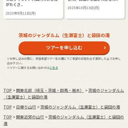
がたくさ...
2025年10月13日(月)
2023年9月11日(月)
茨城のジャンダルム（生瀬富士）と袋田の滝
ツアーを申し込む
※お申し込みの際に、参加希望ツアー名の欄にてご希望の日程を必ず選択した上でお申し
込み下さい。
※ツアーに関するお問い合わせは
こちら
TOP
関東北部（埼玉・茨城・群馬・栃木）
茨城のジャンダルム
（生瀬富士）と袋田の滝
TOP
日帰り山行
茨城のジャンダルム（生瀬富士）と袋田の滝
TOP
関東近郊の山行
茨城のジャンダルム（生瀬富士）と袋田の
滝