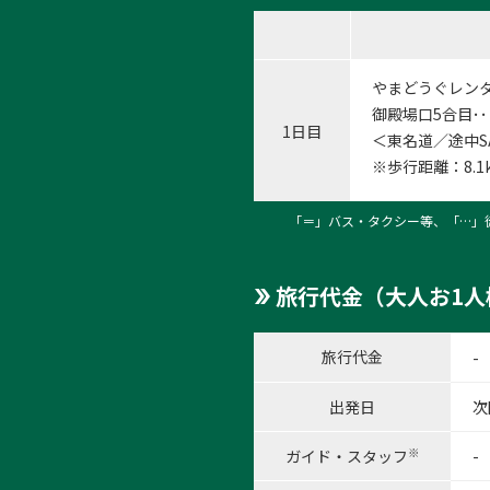
やまどうぐレン
御殿場口5合目･
1日目
＜東名道／途中S
※歩行距離：8.
「＝」バス・タクシー等、「…」
旅行代金（大人お1人
旅行代金
-
出発日
次
※
ガイド・スタッフ
-