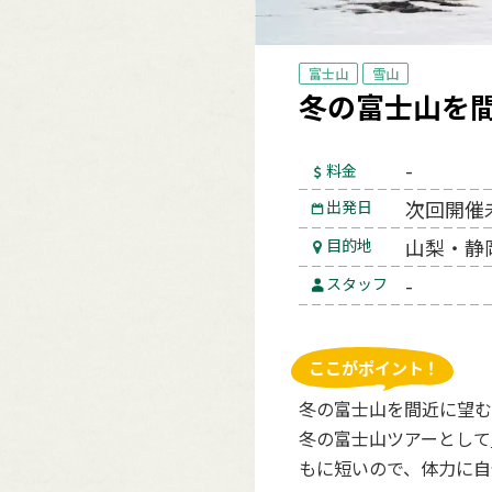
富士山
雪山
冬の富士山を間
-
料金
次回開催
出発日
山梨・静
目的地
-
スタッフ
冬の富士山を間近に望む
冬の富士山ツアーとして
もに短いので、体力に自