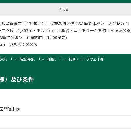
行程
タル屋新宿店
（7:30集合）＝＜東名道／途中SA等で休憩＞＝太郎坊洞門（1
･･二ツ塚（1,803m・下双子山）…幕岩…須山下り一合五勺…水ヶ塚公園（
A等で休憩＞＝新宿西口（19:00予定）
1km ※食事：×××
徒歩、「→」航空機等、「〜」船舶、「－」鉄道・ロープウェイ等
様）及び条件
回開催未定