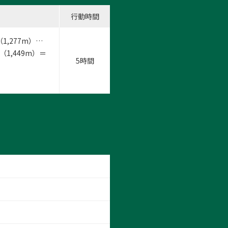
行動時間
,277m）…
1,449m）＝
5時間