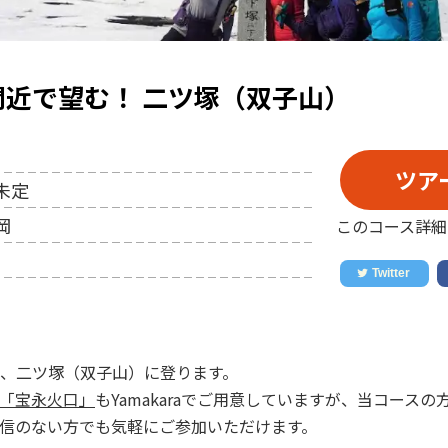
近で望む！ 二ツ塚（双子山）
ツア
未定
岡
このコース詳細
、二ツ塚（双子山）に登ります。
「宝永火口」
もYamakaraでご用意していますが、当コース
信のない方でも気軽にご参加いただけます。