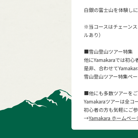
白銀の富士山を体験しに
※当コースはチェーンス
ルあり）
■雪山登山ツアー特集
他にYamakaraで
是非、合わせてYamak
雪山登山ツアー特集ペー
■他にも多数ツアーをご
Yamakaraツアーは
初心者の方も気軽にご参
→
Yamakara ホームペー