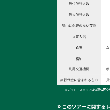
最少催行人数
-
最大催行人数
-
登山に必要のない荷物
-
1:
立寄入浴
-
1
/
8
食事
な
宿泊
利用交通機関
ボ
旅行代金に含まれるもの
貸
※ガイド・スタッフは体調管理や
このツアーに関する