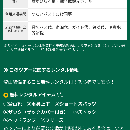
ぬかびら温泉・糠平館観光ホテル
宿泊
つたいバスまたは同等
利用交通機関
貸切バス代、宿泊代、ガイド代、保険代、消費税
旅行代金に含
まれるもの
等諸税
※ガイド・スタッフは体調管理や業務の都合により変更となることがございま
す。その場合でもツアーは予定通り催行いたします。
1:
1
/
4
このツアーに関するレンタル情報
登山装備まるごと無料レンタル付！初心者でも安心！
無料レンタルアイテム7点
①登山靴
②雨具上下
③ショートスパッツ
④ザック（ザックカバー付き）
⑤ストック
⑥ヘッドランプ
⑦フリース
※ツアーにより必要な装備が上記以外にある場合は、ツア