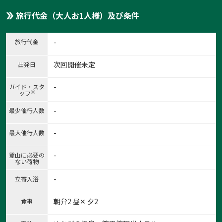
旅行代金（大人お1人様）及び条件
旅行代金
-
次回開催未定
出発日
-
ガイド・スタ
※
ッフ
-
最少催行人数
-
最大催行人数
-
登山に必要の
ない荷物
-
立寄入浴
朝弁2 昼✕ 夕2
食事