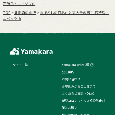
石狩岳・ニペソツ山
TOP
北海道の山行
まぼろしの百名山と東大雪の盟主 石狩岳・
ニペソツ山
ツアー一覧
Yamakara かわら版
会社案内
お問い合わせ
お申込みからご出発まで
よくあるご質問（Q&A）
新型コロナウイルス感染防止対
策とお願い
旅行業約款・条件書