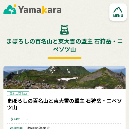
MENU
まぼろしの百名山と東大雪の盟主 石狩岳・ニ
ペソツ山
日本二百名山
まぼろしの百名山と東大雪の盟主 石狩岳・ニペソ
ツ山
-
料金
次回開催未定
出発日