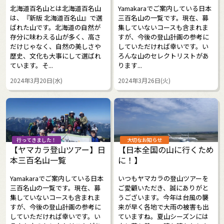
北海道百名山とは北海道百名山
Yamakaraでご案内している日本
は、『新版 北海道百名山』で選
三百名山の一覧です。現在、募
ばれた山です。北海道の自然が
集していないコースも含まれま
存分に味わえる山が多く、高さ
すが、今後の登山計画の参考に
だけじゃなく、自然の美しさや
していただければ幸いです。い
歴史、文化も大事にして選ばれ
ろんな山のセレクトリストがあ
ています。そ...
ります...
2024年3月20日(水)
2024年3月26日(火)
行ってきました！
大切なお知らせ
【ヤマカラ登山ツアー】日
【日本全国の山に行くため
本三百名山一覧
に！】
Yamakaraでご案内している日本
いつもヤマカラの登山ツアーを
三百名山の一覧です。現在、募
ご愛顧いただき、誠にありがと
集していないコースも含まれま
うございます。今年は台風の襲
すが、今後の登山計画の参考に
来が早く各地で大雨の被害も出
していただければ幸いです。い
ていますね。夏山シーズンには