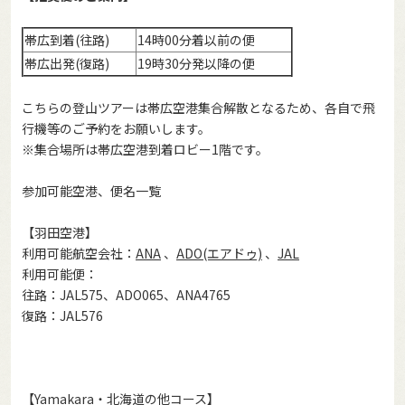
帯広到着(往路)
14時00分着以前の便
帯広出発(復路)
19時30分発以降の便
こちらの登山ツアーは帯広空港集合解散となるため、各自で飛
行機等のご予約をお願いします。
※集合場所は帯広空港到着ロビー1階です。
参加可能空港、便名一覧
【羽田空港】
利用可能航空会社：
ANA
、
ADO(エアドゥ)
、
JAL
利用可能便：
往路：JAL575、ADO065、ANA4765
復路：JAL576
【Yamakara・北海道の他コース】