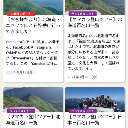
お客様レポート
行ってきました！
【お客様だより】北海道・
【ヤマカラ登山ツアー】北
ニペソツ山と石狩岳に行っ
海道百名山一覧
てきました！
北海道百名山とは北海道百名山
は、『新版 北海道百名山』で選
Yamakaraツアーに参加した模様
ばれた山です。北海道の自然が
を、FacebookやInstagram、
存分に味わえる山が多く、高さ
YAMAPなどのSNSでハッシュタ
だけじゃなく、自然の美しさや
グ「#Yamakara」を付けて投稿
歴史、文化も大事にして選ばれ
すると、この「Yamakaraかわ...
ています。そ...
2022年8月1日(月)
2024年3月20日(水)
行ってきました！
行ってきました！
【ヤマカラ登山ツアー】北
【ヤマカラ登山ツアー】日
海道百名山一覧
本三百名山一覧