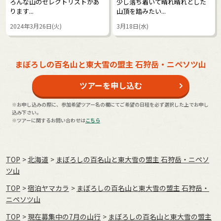
ろんな山のセレクトリストがあ
少し落ち着いて晴れ晴れとした
ります...
山頂を踏みたい...
2024年3月26日(火)
3月18日(水)
まぼろしの百名山と東大雪の盟主 石狩岳・ニペソツ山
ツアーを申し込む
※お申し込みの際に、参加希望ツアー名の欄にてご希望の日程を必ず選択した上でお申し
込み下さい。
※ツアーに関するお問い合わせは
こちら
TOP
北海道
まぼろしの百名山と東大雪の盟主 石狩岳・ニペソ
ツ山
TOP
宿泊ヤマカラ
まぼろしの百名山と東大雪の盟主 石狩岳・
ニペソツ山
TOP
現在募集中の7月の山行
まぼろしの百名山と東大雪の盟主