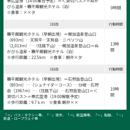
帯広空港（14:00集合予定）＝＜貸切バス＞＝ぬか
びら温泉・糠平館観光ホテル（泊）
0時間
※食事：××夕
2日目
行動時間
糠平館観光ホテル（早朝出発）＝幌加温泉登山口
（693m）…天狗平…天狗岳…ニペソツ山
13時
（2,013m）…（往路下山）…幌加温泉登山口＝ぬ
間
かびら温泉・糠平館観光ホテル（泊）
※歩行距離：22.5km ※食事：朝弁×夕
3日目
行動時間
糠平館観光ホテル（早朝出発）＝石狩岳登山口
（803m）…（シュナイダーコース）…分岐…石狩
10時
岳（1967m）…（往路下山）…石狩岳登山口＝＜
間
貸切バス＞＝帯広空港（19:00解散予定）
※歩行距離：9.7ｋｍ ※食事:朝弁××
「＝」バス・タクシー等、「…」徒歩、「→」航空機等、「〜」船舶、「－」
鉄道・ロープウェイ等