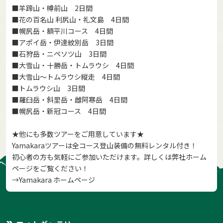
■
羊蹄山・樽前山 2日間
■
花の百名山 利尻山・礼文島 4日間
■
幌尻岳・額平川コース 4日間
■
アポイ岳・伊達紋別岳 3日間
■
石狩岳・ニペソツ山 3日間
■
大雪山・十勝岳・トムラウシ 4日間
■
大雪山～トムラウシ縦走 4日間
■
トムラウシ山 3日間
■
羅臼岳・斜里岳・雌阿寒岳 4日間
■
幌尻岳・新冠コース 4日間
★他にも多数ツアーをご用意しています★
Yamakaraツアーは全コース登山装備の無料レンタル付き！
初心者の方も気軽にご参加いただけます。詳しくは弊社ホーム
ページをご覧ください！
→
Yamakara ホームページ