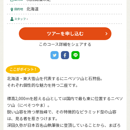
北海道
目的地
-
スタッフ
ツアーを申し込む
このコース詳細をシェアする
北海道・東大雪山を代表するにニペソツ山と石狩岳。
それぞれ個性的な魅力を持つ二座です。
標高2,000mを超える山としては国内で最も東に位置するニペソ
ツ山（にぺそつやま）。
鋭い山容を持つ単独峰で、その特徴的なピラミッド型の山容
は、見る者を惹きつけます。
深田久弥が日本百名山執筆後に登頂していることから、まぼろ