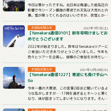
今日は寒かったですね。北日本は発達した低気圧の
影響で今シーズン最強の寒波でお天気は大荒れとの
事。雪が降ってくれるのはいいですが、吹雪とかは
ちょっと。。。明日からも冷えるようですので山...
大切なお知らせ
2022年1月1日(土)
【Yamakara通信0101】新年号明けましてお
めでとうございます
2022年が始まりました。昨年はYamakaraツアーに
ご参加いただきありがとうございました。今年も
色々とツアーを企画し、皆様のご参加をお待ちして
おります。引き続きYamakaraを...
大切なお知らせ
2021年12月28日(火)
【Yamakara通信1227】寒波にも負けず山へ
Go
今年一番の大寒波、この言葉2回ほど聞いているよ
うな気がしますが･･･17時を過ぎるとキ～ンと寒く
なり、体が固まってしまいそうになります。そんな
時こそ体を動かしてぽかぽかにしないとだめ...
大切なお知らせ