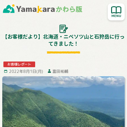
新着記事を読む
人気記事を読む
大切なお知らせ
【お客様だより】北海道・ニペソツ山と石狩岳に行っ
てきました！
Yamakara登山教室
行ってきました！
お客様レポート
お客様レポート
2022年8月1日(月)
富田祐輔
Yamakaraサイト
お問い合わせ