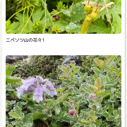
ニペソツ山の花々1