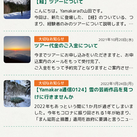
【経】ツアーについて
こんにちは。Yamakaraの山田です。
今回は、新たに登場した、【経】のついている、つ
まり、経験者のみのツアーについて説明します。
まず、この【経】のついているツアーは雪山のみ...
大切なお知らせ
2021年10月20日(水)
ツアー代金のご入金について
今までツアーにお申し込みをいただきますと、お申
込案内のメールをもって受付完了、
ご入金をもって予約完了となりますとご案内させて
いただいておりました。
しかしお申込後、そのままご連...
大切なお知らせ
2022年1月24日(月)
【Yamakara通信0124】雪の芸術作品を見つ
けに行きませんか
2022年もあっという間に1か月が過ぎてしまいま
した。今年もコロナに振り回される1年が始まり、
「まん延防止措置」適用を政府に要請と言うニュー
スばかり目にする日々が続いていますが、コロ...