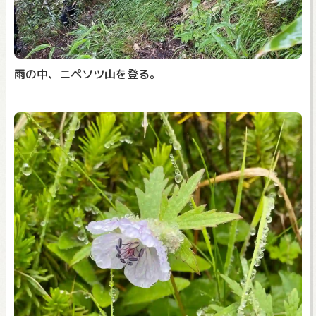
雨の中、ニペソツ山を登る。