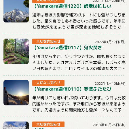
2021年12月20日(月)
【Yamakara通信1220】師走は忙しい
週末は寒波の影響で縄文杉ルートにも雪がつもりま
した。屋久島でも冬本番といった感じです。年末に
も寒波が来るようで雪が深まる地域も多そうです
ね。今週のメルマガはnewツアーや屋久島ツアー...
大切なお知らせ
2022年1月17日(月)
【Yamakara通信0117】鬼火焚き
年明けから半月。少しずつですが、陽も長くなって
きましたね。とは言えまだまだ冬本番。しばらく寒
い日も続きます。コロナウイルスの感染拡大のニュ
ースも気になる状況ですが、体調管理と感染対策...
大切なお知らせ
2022年1月10日(月)
【Yamakara通信0110】寒波ふたたび
年が明けても寒い日が続いております。今日は比較
的暖かかったですが、また明日から寒波が来るよう
です。先週のように関東地方も雪が！？なんて予報
もチラホラでています。山に行くときもそうでな...
大切なお知らせ
2019年10月23日(水)