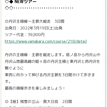
NEWツアー
◎丹沢主稜線～主脈大縦走 3日間
出発日：2022年3月19日(土)出発
ツアー代金：39,800円
https://www.yamakara.com/course/218/detail
丹沢の主稜線・主脈を縦走します。塔ノ岳から丹沢山や
丹沢山地最高峰の蛭ヶ岳の丹沢主稜と東丹沢と西丹沢を
繋ぐように
東西に向かって伸びる丹沢主脈を3日間かけて歩きま
す。
最高の稜線歩きを楽しみましょう！
◎【経】残雪の立山・奥大日岳 2日間