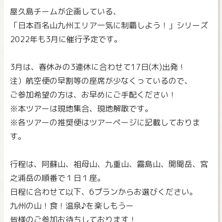
屋久島チームが企画している、
「日本百名山九州エリア一気に制覇しよう！」シリーズ
2022年も3月に催行予定です。
3月は、春休みの3連休に合わせて17日(木)出発！
注）航空便の早割等の座席が少なくっているので、
ご参加希望の方は、お早めにご手配ください！
※本ツアーは現地集合、現地解散です。
※各ツアーの推奨便はツアーページに記載しておりま
す。
行程は、阿蘇山、祖母山、九重山、霧島山、開聞岳、宮
之浦岳の順番で１日１座。
日程に合わせて以下、6プランからお選びください。
九州の山！食！温泉♪を楽しもうー
皆様のご参加お待ちしております！