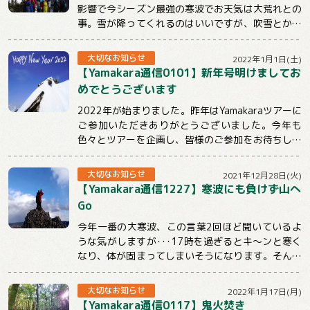
影響で今シーズン最強の寒波でお天気は大荒れとの
事。雪が降ってくれるのはいいですが、吹雪とかは
ちょっと。。。明日からも冷えるようですので山...
大切なお知らせ
2022年1月1日(土)
【Yamakara通信0101】新年号明けましてお
めでとうございます
2022年が始まりました。昨年はYamakaraツアーに
ご参加いただきありがとうございました。今年も
色々とツアーを企画し、皆様のご参加をお待ちして
おります。引き続きYamakaraを...
大切なお知らせ
2021年12月28日(火)
【Yamakara通信1227】寒波にも負けず山へ
Go
今年一番の大寒波、この言葉2回ほど聞いているよ
うな気がしますが･･･17時を過ぎるとキ～ンと寒く
なり、体が固まってしまいそうになります。そんな
時こそ体を動かしてぽかぽかにしないとだめ...
大切なお知らせ
2022年1月17日(月)
【Yamakara通信0117】鬼火焚き