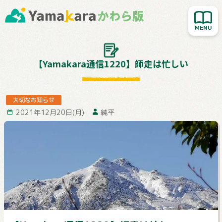
新着記事を読む
人気記事を読む
大切なお知らせ
【Yamakara通信1220】師走は忙しい
Yamakara登山教室
行ってきました！
大切なお知らせ
2021年12月20日(月)
純平
お客様レポート
Yamakaraサイト
お問い合わせ