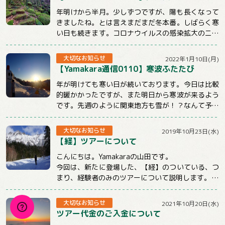
年明けから半月。少しずつですが、陽も長くなって
きましたね。とは言えまだまだ冬本番。しばらく寒
い日も続きます。コロナウイルスの感染拡大のニュ
ースも気になる状況ですが、体調管理と感染対策...
大切なお知らせ
2022年1月10日(月)
【Yamakara通信0110】寒波ふたたび
年が明けても寒い日が続いております。今日は比較
的暖かかったですが、また明日から寒波が来るよう
です。先週のように関東地方も雪が！？なんて予報
もチラホラでています。山に行くときもそうでな...
大切なお知らせ
2019年10月23日(水)
【経】ツアーについて
こんにちは。Yamakaraの山田です。
今回は、新たに登場した、【経】のついている、つ
まり、経験者のみのツアーについて説明します。
まず、この【経】のついているツアーは雪山のみ...
大切なお知らせ
2021年10月20日(水)
ツアー代金のご入金について