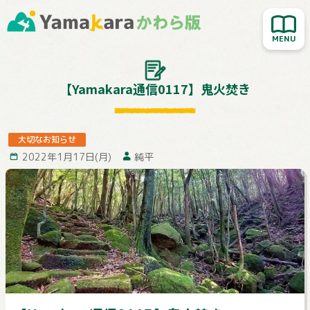
新着記事を読む
人気記事を読む
大切なお知らせ
【Yamakara通信0117】鬼火焚き
Yamakara登山教室
行ってきました！
大切なお知らせ
2022年1月17日(月)
純平
お客様レポート
Yamakaraサイト
お問い合わせ