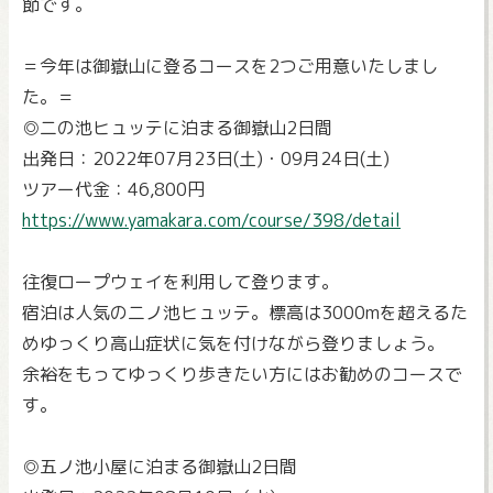
節です。
＝今年は御嶽山に登るコースを2つご用意いたしまし
た。＝
◎二の池ヒュッテに泊まる御嶽山2日間
出発日：2022年07月23日(土)・09月24日(土)
ツアー代金：46,800円
https://www.yamakara.com/course/398/detail
往復ロープウェイを利用して登ります。
宿泊は人気の二ノ池ヒュッテ。標高は3000mを超えるた
めゆっくり高山症状に気を付けながら登りましょう。
余裕をもってゆっくり歩きたい方にはお勧めのコースで
す。
◎五ノ池小屋に泊まる御嶽山2日間