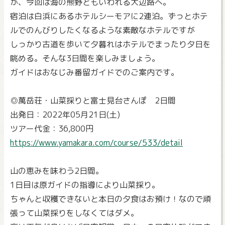
が、今回は海の熊野ともいわれる大辺路へ。
宿泊は白浜にあるホテルシーモアに2連泊。ずっとホテ
ルでのんびりしたくなるような素敵なホテルですが
しっかり古道を歩いて夕暮れはホテルでまったり夕日を
眺める。そんな3日間を楽しみましょう。
ガイドはおなじみ番留ガイドでのご案内です。
◎萬岳荘・山菜採りと富士見台さんぽ 2日間
出発日：2022年05月21日(土)
ツアー代金：36,800円
https://www.yamakara.com/course/533/detail
山の恵みを味わう2日間。
1日目は原ガイドの指導により山菜採り。
ちゃんと収穫できないと本日の夕食はお預け！なので頑
張って山菜採りをしなくてはダメ。