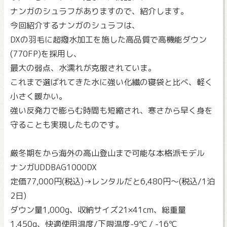
ナンガのシュラフがありますので、紹介します。
今回紹介するナンガのシュラフは、
DXの羽毛に超撥水加工を施した高品質で高機能ダウン
(770FP)を採用し、
最大の弱点、水濡れが克服されていま。
これまで選ばれてきた水に強い化繊の寝袋と比べ、軽く
小さく暖かい。
強い反発力で膨らむ時間も短縮され、寒さから早く身を
守ることも実現したものです。
厳冬期をから海外の高山登山まで可能な本格派モデル
ナンガUDDBAG1000DX
定価77,000円(税込)→レンタルだと6,480円～(税込/1泊
2日)
ダウン量1,000g、収納サイズ21×41cm、総重量
1,450g、快適使用温度/下限温度-9℃ / -16℃