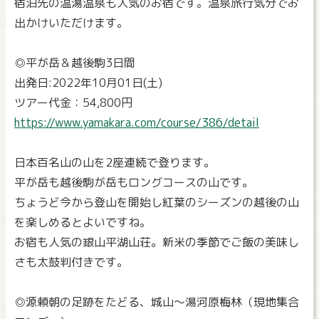
宿泊先の温湯温泉も人気のお宿です。温泉旅行気分でお
出かけいただけます。
◎平が岳＆越後駒3日間
出発日:2022年10月01日(土)
ツアー代金：54,800円
https://www.yamakara.com/course/386/detail
日本百名山の山を2座連続で登ります。
平が岳も越後駒が岳もロングコースの山です。
ちょうど今から登山を開始し紅葉のシーズンの越後の山
を楽しめるとよいですね。
お宿も人気の銀山平湖山荘。新米の季節でご飯の美味し
さも太鼓判付きです。
◎源頼朝の足跡をたどる、城山～湯河原梅林（現地集合