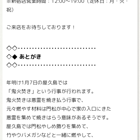
※新宿店営業時間：12:00～19:00（定休日：月・火・
祝）
ご来店をお待ちしております！
あとがき
年明け1月7日の屋久島では
「鬼火焚き」という行事が行われます。
鬼火焚きは悪霊を焼き払う行事で、
元々燃やす材料は門松が中心で家の入口にきた
悪霊を集めて焼きはらう意味があるそうです。
屋久島では門松やしめ飾りを集めて、
竹やウバメガシなどと一緒に燃やして、