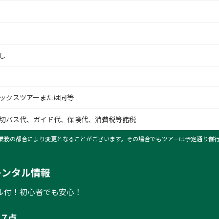
し
波山全景
ックスツアーまたは同等
切バス代、ガイド代、保険代、消費税等諸税
業務の都合により変更となることがございます。その場合でもツアーは予定通り催
レンタル情報
ル付！初心者でも安心！
7点