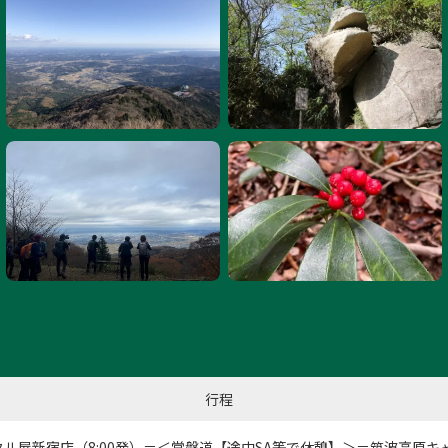
行程
タル屋新宿店
（8:00発）＝＜常磐道【途中SA等で休憩】＞＝筑波高原キ