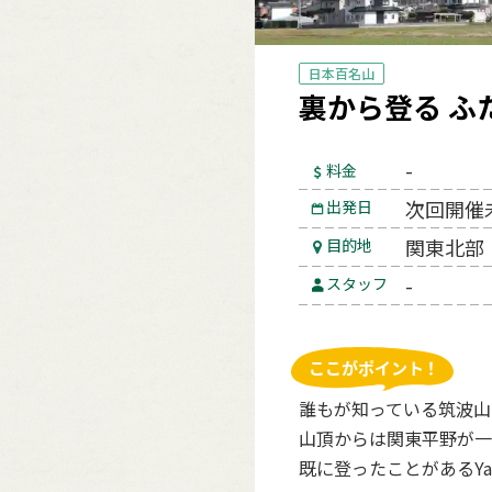
日本百名山
裏から登る ふ
-
料金
次回開催
出発日
関東北部
目的地
-
スタッフ
誰もが知っている筑波山
山頂からは関東平野が一
既に登ったことがあるYa