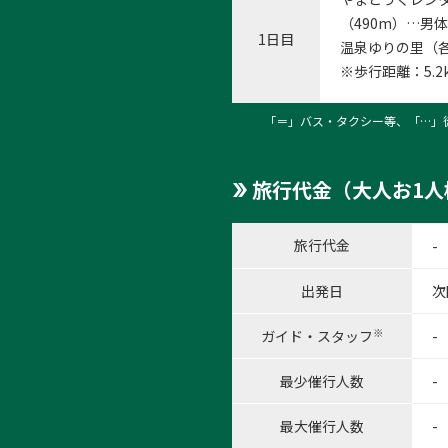
（490m）…男
1日目
温泉ゆりの里（各
※歩行距離：5.
「＝」バス・タクシー等、「…」
旅行代金（大人お1人
旅行代金
-
出発日
次
※
ガイド・スタッフ
-
最少催行人数
-
最大催行人数
-