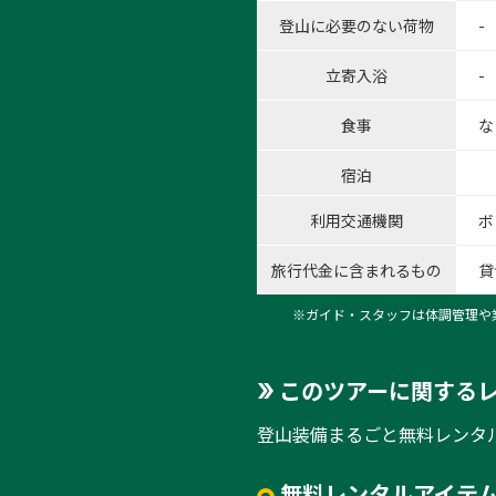
登山に必要のない荷物
-
立寄入浴
-
食事
な
1:筑
宿泊
1
/
8
利用交通機関
ボ
旅行代金に含まれるもの
貸
※ガイド・スタッフは体調管理や
このツアーに関する
登山装備まるごと無料レンタ
無料レンタルアイテム