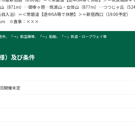
体山（871m）…御幸ヶ原…筑波山・女体山（877m）…つつじヶ丘（52
自入浴）＝＜常磐道【途中SA等で休憩】＞＝新宿西口（19:00予定）
2km ※食事：×××
徒歩、「→」航空機等、「〜」船舶、「－」鉄道・ロープウェイ等
様）及び条件
回開催未定