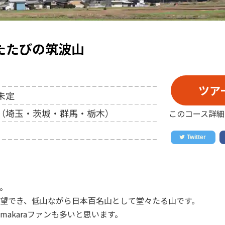
たたびの筑波山
ツア
未定
（埼玉・茨城・群馬・栃木）
このコース詳細
。
望でき、低山ながら日本百名山として堂々たる山です。
makaraファンも多いと思います。