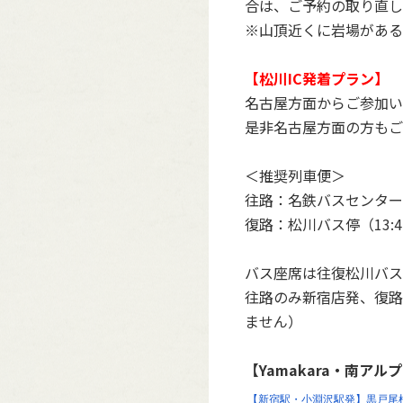
合は、ご予約の取り直し
※山頂近くに岩場がある
【松川IC発着プラン】
名古屋方面からご参加い
是非名古屋方面の方もご
＜推奨列車便＞
往路：名鉄バスセンター（
復路：松川バス停（13:
バス座席は往復松川バス
往路のみ新宿店発、復路
ません）
【Yamakara・南ア