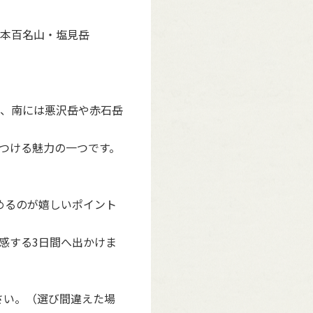
本百名山・塩見岳
、南には悪沢岳や赤石岳
つける魅力の一つです。
めるのが嬉しいポイント
感する3日間へ出かけま
さい。（選び間違えた場