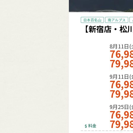
日本百名山
南アルプス
【新宿店・松川
8月11日(
76,9
79,9
9月11日(
76,9
79,9
9月25日(
76,9
79,9
料金