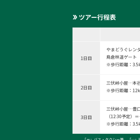
ツアー行程表
やまどうぐレン
鳥倉林道ゲート（
1日目
※歩行距離：3.
三伏峠小屋…本谷
2日目
※歩行距離：12
三伏峠小屋…豊
（12:30予定）
3日目
※歩行距離：3.
「＝」バス・タクシー等、「…」