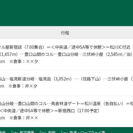
行程
タル屋新宿店
（7:00集合）＝＜中央道／途中SA等で休憩＞＝松川IC付近（
1,657m）…豊口山間のコル…豊口山分岐…三伏峠小屋（2,585m／泊
5km ※食事：××夕
山…塩見新道分岐…塩見岳（3,052ｍ）…（往路下山）…三伏峠小屋（
km ※食事：弁×夕
口山分岐…豊口山間のコル…鳥倉林道ゲート＝松川温泉（各自払い）＝松
＝＜中央道／途中SA等で休憩＞＝新宿西口（17:00予定）
5km ※食事：弁××
徒歩、「→」航空機等、「〜」船舶、「－」鉄道・ロープウェイ等