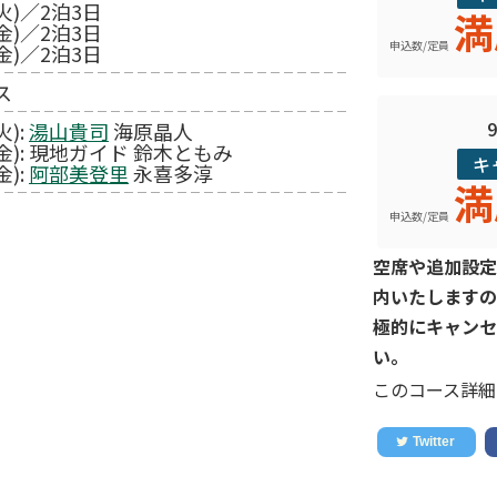
火)／2泊3日
満
金)／2泊3日
申込数/定員
金)／2泊3日
ス
火):
湯山貴司
海原晶人
(金): 現地ガイド 鈴木ともみ
キ
金):
阿部美登里
永喜多淳
満
申込数/定員
空席や追加設定
内いたしますの
極的にキャンセ
い。
このコース詳細