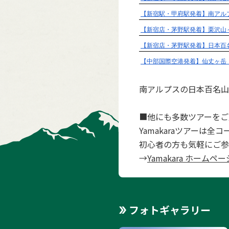
1:塩見
1
/
12
南アルプスの日本百名山
■他にも多数ツアーをご
Yamakaraツアーは
初心者の方も気軽にご参
→
Yamakara ホームペー
フォトギャラリー