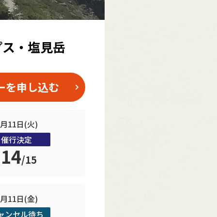
プス・塩見岳
ーを申し込む
8月11日(火)
催行決定
14
/
15
9月11日(金)
ャンセル待ち