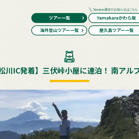
ツアー一覧
Yamakaraかわら版
海外登山ツアー一覧
屋久島ツアー一覧
松川IC発着】三伏峠小屋に連泊！ 南アル