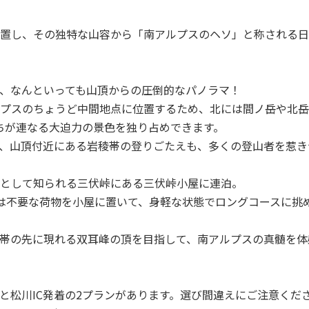
置し、その独特な山容から「南アルプスのヘソ」と称される日
、なんといっても山頂からの圧倒的なパノラマ！
プスのちょうど中間地点に位置するため、北には間ノ岳や北岳
峰たちが連なる大迫力の景色を独り占めできます。
、山頂付近にある岩稜帯の登りごたえも、多くの登山者を惹き
として知られる三伏峠にある三伏峠小屋に連泊。
は不要な荷物を小屋に置いて、身軽な状態でロングコースに挑
帯の先に現れる双耳峰の頂を目指して、南アルプスの真髄を体
と松川IC発着の2プランがあります。選び間違えにご注意くだ