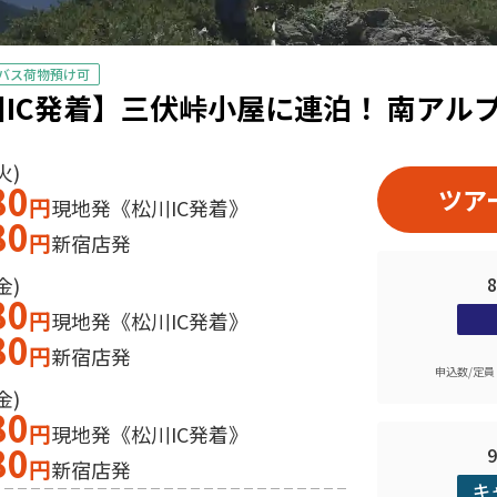
バス荷物預け可
IC発着】三伏峠小屋に連泊！ 南アル
火)
80
ツア
円
現地発《松川IC発着》
80
円
新宿店発
金)
80
円
現地発《松川IC発着》
80
円
新宿店発
申込数/定員
金)
80
円
現地発《松川IC発着》
80
円
新宿店発
キ