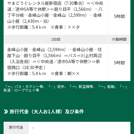
やまどうぐレンタル屋新宿店（7:30集合）＝＜中央
道／途中SA等で休憩＞＝廻り目平（1,566m）…八
丁平分岐…金峰山小屋…金峰山（2,599m）…金峰
5時間
山小屋（2,430m・泊）
※歩行距離：5.4ｋｍ ※食事：××夕
2日目
行動時間
金峰山小屋…金峰山（2,599m）…金峰山小屋…往
路下山…廻り目平（1,566m）＝バス＝川上村周辺
（入浴各自）＝＜中央道／途中SA等で休憩＞＝新
5時間
宿西口（18:30予定 ）
※歩行距離：5.4ｋｍ ※食事：朝××
「＝」バス・タクシー等、「…」徒歩、「→」航空機等、「〜」船舶、「－」
鉄道・ロープウェイ等
旅行代金（大人お1人様）及び条件
旅行代金
-