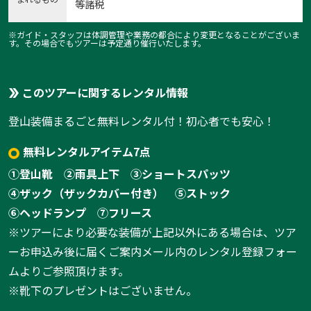
等諸税
※ガイド・スタッフは体調管理や業務の都合により変更となることがございま
す。その場合でもツアーは予定通り催行いたします。
このツアーに関するレンタル情報
1:金峰山へ
登山装備まるごと無料レンタル付！初心者でも安心！
1
/
4
無料レンタルアイテム7点
①登山靴
②雨具上下
③ショートスパッツ
④ザック（ザックカバー付き）
⑤ストック
⑥ヘッドランプ
⑦フリース
※ツアーにより必要な装備が上記以外にある場合は、ツア
ーお申込み後に届くご案内メール内のレンタル登録フォー
ムよりご参照頂けます。
※靴下のプレゼントはございません。