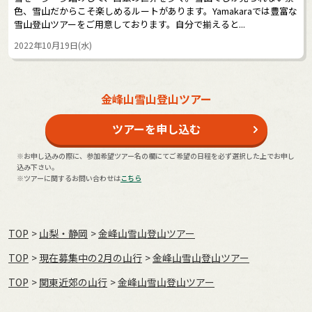
色、雪山だからこそ楽しめるルートがあります。Yamakaraでは豊富な
雪山登山ツアーをご用意しております。自分で揃えると...
2022年10月19日(水)
金峰山雪山登山ツアー
ツアーを申し込む
※お申し込みの際に、参加希望ツアー名の欄にてご希望の日程を必ず選択した上でお申し
込み下さい。
※ツアーに関するお問い合わせは
こちら
TOP
山梨・静岡
金峰山雪山登山ツアー
TOP
現在募集中の2月の山行
金峰山雪山登山ツアー
TOP
関東近郊の山行
金峰山雪山登山ツアー