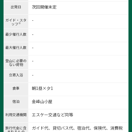
次回開催未定
出発日
-
ガイド・スタ
※
ッフ
-
最少催行人数
-
最大催行人数
-
登山に必要の
ない荷物
-
立寄入浴
朝1昼×夕1
食事
金峰山小屋
宿泊
エスケー交通など同等
利用交通機関
ガイド代、貸切バス代、宿泊代、保険代、消費税
旅行代金に含
まれるもの