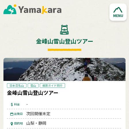
MENU
金峰山雪山登山ツアー
日本百名山
雪山
梶原ガイド同行
金峰山雪山登山ツアー
-
料金
次回開催未定
出発日
山梨・静岡
目的地