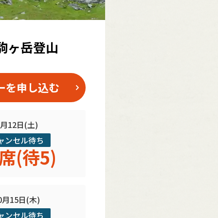
駒ヶ岳登山
ーを申し込む
9月12日(土)
ャンセル待ち
席(待5)
0月15日(木)
ャンセル待ち