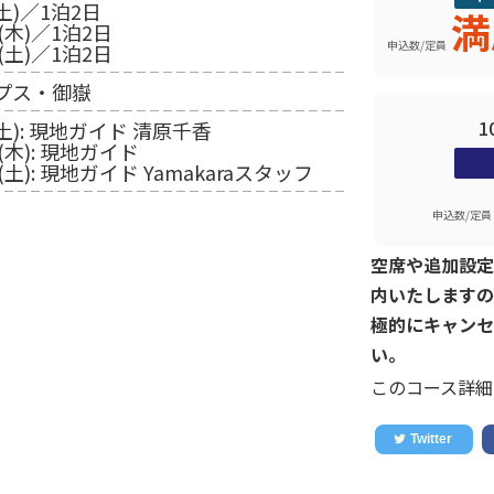
土)／1泊2日
満
(木)／1泊2日
申込数/定員
(土)／1泊2日
プス・御嶽
1
(土): 現地ガイド 清原千香
(木): 現地ガイド
(土): 現地ガイド Yamakaraスタッフ
申込数/定員
空席や追加設定
内いたしますの
極的にキャンセ
い。
このコース詳細