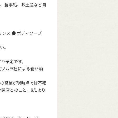
、食事処、お土産など自
 リンス ● ボディソープ
い。
ち寄り予定です。
（ツムラ社による養命酒
の営業が現時点では不確
閉店とのこと。8/1より