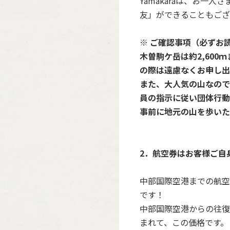
Yamakaraは、お
友」ができることもござ
※ ご確認事項（必ずお
木曽駒ケ岳は約2,60
の際は遠慮なくお申し出
また、大人気の山なので
員の指示に従い団体行動
事前に地元の山を歩いた
2．航空券はお客様ご自身
中部国際空港までの航空
です！
中部国際空港からの往復
まれて、この価格です。