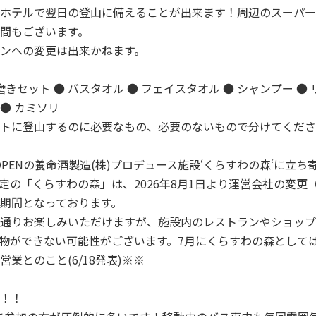
ホテルで翌日の登山に備えることが出来ます！周辺のスーパー
間もございます。
ンへの変更は出来かねます。
歯磨きセット ● バスタオル ● フェイスタオル ● シャンプー ●
曽駒ケ岳 登山ツアー(イメージ)
 ● カミソリ
トに登山するのに必要なもの、必要のないもので分けてくださ
月OPENの養命酒製造(株)プロデュース施設‘くらすわの森‘に立
定の「くらすわの森」は、2026年8月1日より運営会社の変更
期間となっております。
通りお楽しみいただけますが、施設内のレストランやショップ
物ができない可能性がございます。7月にくらすわの森としては
業とのこと(6/18発表)※※
！！