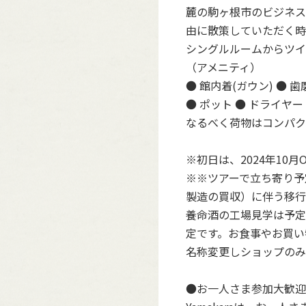
麓の駒ヶ根市のビジネス
由に散策していただく時
シングルルームからツイ
（アメニティ）
● 館内着(ガウン) ● 
1:木
● ポット ● ドライヤー
1
/
8
なるべく荷物はコンパク
※初日は、2024年10
※※ツアーで立ち寄り予
製造の買収）に伴う移行
養命酒の工場見学は予定
定です。お食事やお買い
名称変更しショップのみ営
●お一人さま参加大歓迎