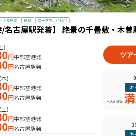
ホテル宿泊
絶景
ロープウェイ利用
/名古屋駅発着】 絶景の千畳敷・木曽
土)
80
ツア
円
中部空港発
80
円
名古屋駅発
(木)
80
円
中部空港発
キ
80
満
円
名古屋駅発
申込数/定員
(土)
80
円
中部空港発
80
1
円
名古屋駅発
キ