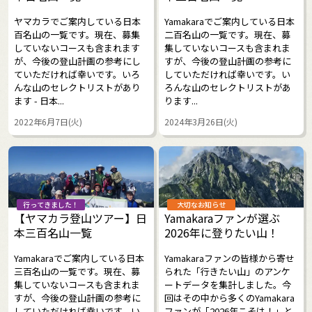
ヤマカラでご案内している日本
Yamakaraでご案内している日本
百名山の一覧です。現在、募集
二百名山の一覧です。現在、募
していないコースも含まれます
集していないコースも含まれま
が、今後の登山計画の参考にし
すが、今後の登山計画の参考に
ていただければ幸いです。いろ
していただければ幸いです。い
んな山のセレクトリストがあり
ろんな山のセレクトリストがあ
ます - 日本...
ります...
2022年6月7日(火)
2024年3月26日(火)
行ってきました！
大切なお知らせ
【ヤマカラ登山ツアー】日
Yamakaraファンが選ぶ
本三百名山一覧
2026年に登りたい山！
Yamakaraでご案内している日本
Yamakaraファンの皆様から寄せ
三百名山の一覧です。現在、募
られた「行きたい山」のアンケ
集していないコースも含まれま
ートデータを集計しました。今
すが、今後の登山計画の参考に
回はその中から多くのYamakara
していただければ幸いです。い
ファンが「2026年こそは！」と