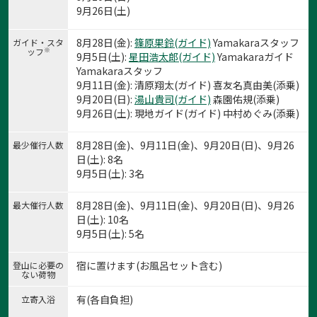
9月26日(土)
8月28日(金):
篠原果鈴(ガイド)
Yamakaraスタッフ
ガイド・スタ
※
ッフ
9月5日(土):
星田浩太郎(ガイド)
Yamakaraガイド
Yamakaraスタッフ
9月11日(金): 清原翔太(ガイド) 喜友名真由美(添乗)
9月20日(日):
湯山貴司(ガイド)
森園佑規(添乗)
9月26日(土): 現地ガイド(ガイド) 中村めぐみ(添乗)
8月28日(金)、9月11日(金)、9月20日(日)、9月26
最少催行人数
日(土): 8名
9月5日(土): 3名
8月28日(金)、9月11日(金)、9月20日(日)、9月26
最大催行人数
日(土): 10名
9月5日(土): 5名
宿に置けます(お風呂セット含む)
登山に必要の
ない荷物
有(各自負担)
立寄入浴