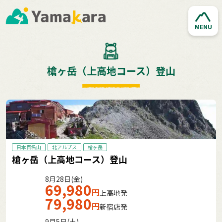
MENU
槍ヶ岳（上高地コース）登山
日本百名山
北アルプス
槍ヶ岳
槍ヶ岳（上高地コース）登山
8月28日(金)
69,980
円
上高地発
79,980
円
新宿店発
9月5日(土)