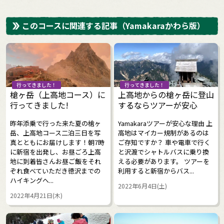
このコースに関連する記事
（Yamakaraかわら版）
行ってきました！
行ってきました！
槍ヶ岳（上高地コース）に
上高地からの槍ヶ岳に登山
行ってきました!
するならツアーが安心
昨年添乗で行った来た夏の槍ヶ
Yamakaraツアーが安心な理由 上
岳、上高地コース二泊三日を写
高地はマイカー規制があるのは
真とともにお届けします！朝7時
ご存知ですか？ 車や電車で行く
に新宿を出発し、お昼ごろ上高
と沢渡でシャトルバスに乗り換
地に到着皆さんお昼ご飯をそれ
える必要があります。 ツアーを
ぞれ食べていただき徳沢までの
利用すると新宿からバス...
ハイキングへ...
2022年6月4日(土)
2022年4月21日(木)