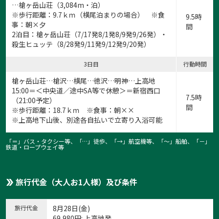
…槍ヶ岳山荘（3,084m・泊）
※歩行距離：9.7ｋｍ（横尾泊まりの場合） ※食
9.5時
事：朝×夕
間
2泊目：槍ヶ岳山荘（7/17発8/1発8/9発9/26発）・
殺生ヒュッテ（8/28発9/11発9/12発9/20発）
3日目
行動時間
槍ヶ岳山荘…槍沢…横尾…徳沢…明神…上高地
15:00＝＜中央道／途中SA等で休憩＞＝新宿西口
7.5時
（21:00予定）
間
※歩行距離：18.7ｋｍ ※食事：朝××
※上高地下山後、別途各自払いで立寄り入浴可能
「＝」バス・タクシー等、「…」徒歩、「→」航空機等、「〜」船舶、「－」
鉄道・ロープウェイ等
旅行代金（大人お1人様）及び条件
旅行代金
8月28日(金)
69,980
円
: 上高地発