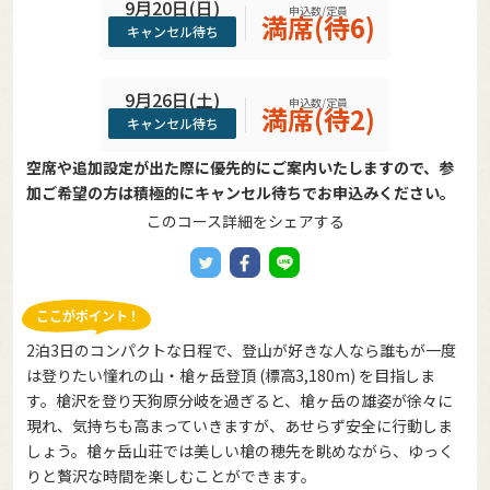
9月20日(日)
申込数/定員
満席(待6)
キャンセル待ち
9月26日(土)
申込数/定員
満席(待2)
キャンセル待ち
空席や追加設定が出た際に優先的にご案内いたしますので、参
加ご希望の方は積極的にキャンセル待ちでお申込みください。
このコース詳細をシェアする
2泊3日のコンパクトな日程で、登山が好きな人なら誰もが一度
は登りたい憧れの山・槍ヶ岳登頂 (標高3,180m) を目指しま
す。槍沢を登り天狗原分岐を過ぎると、槍ヶ岳の雄姿が徐々に
現れ、気持ちも高まっていきますが、あせらず安全に行動しま
しょう。槍ヶ岳山荘では美しい槍の穂先を眺めながら、ゆっく
りと贅沢な時間を楽しむことができます。