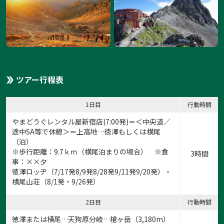
ツアー行程表
1日目
行動時間
やまどうぐレンタル屋新宿店
(7:00発)＝＜中央道／
途中SA等で休憩＞＝上高地…徳澤もしくは横尾
（泊）
※歩行距離：9.7ｋｍ（横尾泊まりの場合） ※食
3時間
事：××夕
徳澤ロッヂ（7/17発8/9発8/28発9/11発9/20発）・
横尾山荘（8/1発・9/26発）
2日目
行動時間
徳澤または横尾…天狗原分岐…槍ヶ岳（3,180m）