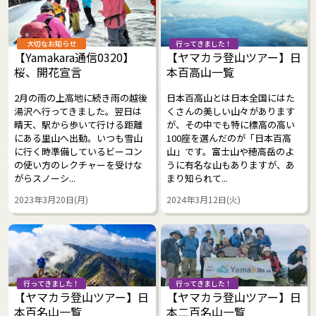
大切なお知らせ
行ってきました！
【Yamakara通信0320】
【ヤマカラ登山ツアー】日
桜、開花宣言
本百高山一覧
2月の雨の上高地に続き雨の越後
日本百高山とは日本全国にはた
湯沢へ行ってきました。翌日は
くさんの美しい山々があります
晴天、駅から歩いて行ける距離
が、その中でも特に標高の高い
にある里山へ出動。いつも雪山
100座を選んだのが「日本百高
に行く時準備しているビーコン
山」です。富士山や穂高岳のよ
の使い方のレクチャーを受けな
うに有名な山もありますが、あ
がらスノーシ...
まり知られて...
2023年3月20日(月)
2024年3月12日(火)
行ってきました！
行ってきました！
【ヤマカラ登山ツアー】日
【ヤマカラ登山ツアー】日
本百名山一覧
本二百名山一覧