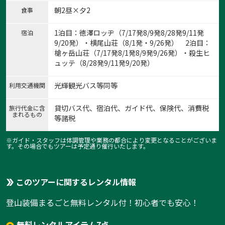
朝2昼×夕2
食事
1泊目：徳澤ロッヂ（7/17発8/9発8/28発9/11発
宿泊
9/20発）・横尾山荘（8/1発・9/26発） 2泊目：
槍ヶ岳山荘（7/17発8/1発8/9発9/26発）・殺生ヒ
ュッテ（8/28発9/11発9/20発）
光輝観光バス等同等
利用交通機関
貸切バス代、宿泊代、ガイド代、保険代、消費税
旅行代金に含
まれるもの
等諸税
※ガイド・スタッフは体調管理や業務の都合により変更となることがございま
す。その場合でもツアーは予定通り催行いたします。
このツアーに関するレンタル情報
登山装備まるごと無料レンタル付！初心者でも安心！
無料レンタルアイテム7点