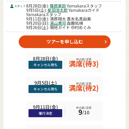
8月28日(金):
篠原果鈴
Yamakaraスタッフ
スタッフ
9月5日(土):
星田浩太郎
Yamakaraガイド
Yamakaraスタッフ
9月11日(金): 清原翔太 喜友名真由美
9月20日(日):
湯山貴司
森園佑規
9月26日(土): 現地ガイド 中村めぐみ
ツアーを申し込む
8月28日(金)
申込数/定員
満席(待3)
キャンセル待ち
9月5日(土)
申込数/定員
満席(待2)
キャンセル待ち
9月11日(金)
申込数/定員
9
/
10
催行決定