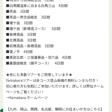
■
白馬鑓温泉に泊まる白馬三山 4日間
■
燕岳 2日間
■
燕岳～常念岳縦走 3日間
■
槍ケ岳 3日間
■
槍ケ岳（新穂高コース） 3日間
■
奥穂高岳 3日間
■
北穂高岳 3日間
■
前穂高岳・奥穂高岳 3日間
■
雲ノ平 4日間
■
黒部五郎・三俣蓮華岳・双六岳 4日間
■
裏銀座縦走（鏡平コース） 4日間
★他にも多数ツアーをご用意しています★
Yamakaraツアーは全コース登山装備の無料レンタル付き！
初心者の方も気軽にご参加いただけます。詳しくは弊社ホーム
ページをご覧ください！
→
Yamakara ホームページ
【九州、岡山、関西、名古屋、静岡にお住まいの方はこちら】