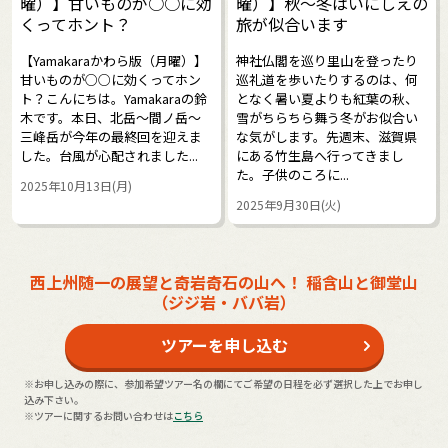
曜）】甘いものが○○に効
曜）】秋～冬はいにしえの
くってホント？
旅が似合います
【Yamakaraかわら版（月曜）】
神社仏閣を巡り里山を登ったり
甘いものが○○に効くってホン
巡礼道を歩いたりするのは、何
ト？こんにちは。Yamakaraの鈴
となく暑い夏よりも紅葉の秋、
木です。本日、北岳～間ノ岳～
雪がちらちら舞う冬がお似合い
三峰岳が今年の最終回を迎えま
な気がします。先週末、滋賀県
した。台風が心配されました...
にある竹生島へ行ってきまし
た。子供のころに...
2025年10月13日(月)
2025年9月30日(火)
西上州随一の展望と奇岩奇石の山へ！ 稲含山と御堂山
（ジジ岩・ババ岩）
ツアーを申し込む
※お申し込みの際に、参加希望ツアー名の欄にてご希望の日程を必ず選択した上でお申し
込み下さい。
※ツアーに関するお問い合わせは
こちら