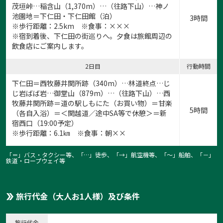
茂垣峠…稲含山（1,370m）…（往路下山）…神ノ
池園地＝下仁田・下仁田館（泊）
3時間
※歩行距離：2.5km ※食事：×××
※宿到着後、下仁田の街巡りへ。夕食は旅館周辺の
飲食店にご案内します。
2日目
行動時間
下仁田＝西牧藤井関所跡（340m）…林道終点…じ
じ岩ばば岩…御堂山（879m）…（往路下山）…西
牧藤井関所跡＝道の駅しもにた（お買い物）＝甘楽
5時間
（各自入浴）＝＜関越道／途中SA等で休憩＞＝新
宿西口（19:00予定）
※歩行距離：6.1㎞ ※食事：朝××
「＝」バス・タクシー等、「…」徒歩、「→」航空機等、「〜」船舶、「－」
鉄道・ロープウェイ等
旅行代金（大人お1人様）及び条件
旅行代金