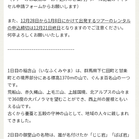
セル申請フォームからお願いします）
また、
12月28日から1月8日にかけて出発するツアーのレンタル
の申込締切は12月21日終日
となりますのでご注意ください。
何卒よろしくお願いいたします。
------------------------------------
1日目の稲含山（いなふくみやま）は、群馬県下仁田町と甘楽
町との境界部分にある標高1370mの山で、ぐんま百名山の一つ
です。
荒船山、赤久縄山、上毛三山、上越国境、北アルプスの山々ま
で360度の大パノラマを望むことができ、西上州の屋根ともい
える山です。
古くから養蚕と五穀の守神の山として、地域の人々に親しまれ
てきました。
2日目の御堂山の名物は、誰が名付けたか「じじ岩」「ばば岩」