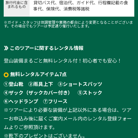
貸切バス代、宿泊代、ガイド代、行程欄記載の食
旅行代金に含
まれるもの
事代、保険代、消費税等諸税
1:稲含山
1
/
4
※ガイド・スタッフは体調管理や業務の都合により変更となることがございま
す。その場合でもツアーは予定通り催行いたします。
このツアーに関するレンタル情報
登山装備まるごと無料レンタル付！初心者でも安心！
無料レンタルアイテム7点
①登山靴
②雨具上下
③ショートスパッツ
④ザック（ザックカバー付き）
⑤ストック
⑥ヘッドランプ
⑦フリース
※ツアーにより必要な装備が上記以外にある場合は、ツア
ーお申込み後に届くご案内メール内のレンタル登録フォー
ムよりご参照頂けます。
※靴下のプレゼントはございません。