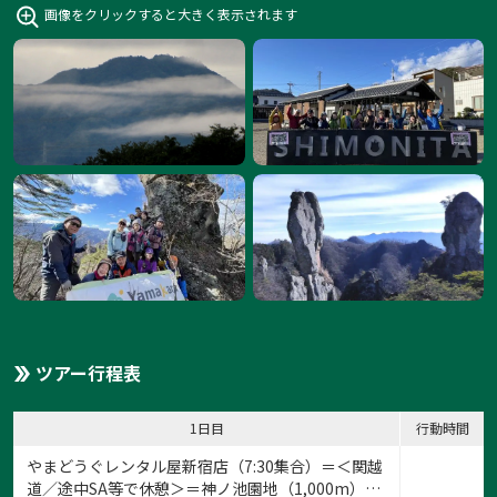
画像をクリックすると大きく表示されます
ツアー行程表
1日目
行動時間
やまどうぐレンタル屋新宿店（7:30集合）＝＜関越
道／途中SA等で休憩＞＝神ノ池園地（1,000m）…