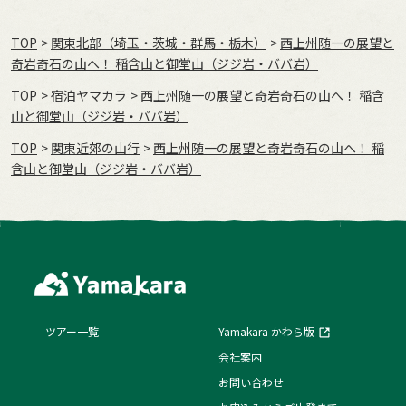
TOP
関東北部（埼玉・茨城・群馬・栃木）
西上州随一の展望と
奇岩奇石の山へ！ 稲含山と御堂山（ジジ岩・ババ岩）
TOP
宿泊ヤマカラ
西上州随一の展望と奇岩奇石の山へ！ 稲含
山と御堂山（ジジ岩・ババ岩）
TOP
関東近郊の山行
西上州随一の展望と奇岩奇石の山へ！ 稲
含山と御堂山（ジジ岩・ババ岩）
ツアー一覧
Yamakara かわら版
会社案内
お問い合わせ