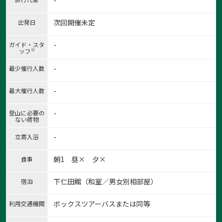
-
次回開催未定
出発日
-
ガイド・スタ
※
ッフ
-
最少催行人数
-
最大催行人数
-
登山に必要の
ない荷物
-
立寄入浴
朝1 昼× 夕×
食事
下仁田館（和室／男女別相部屋）
宿泊
ボックスツアーバスまたは同等
利用交通機関