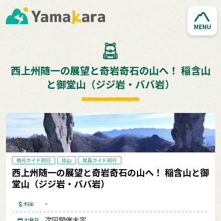
MENU
西上州随一の展望と奇岩奇石の山へ！ 稲含山
と御堂山（ジジ岩・ババ岩）
楠元ガイド同行
低山
尾島ガイド同行
西上州随一の展望と奇岩奇石の山へ！ 稲含山と御
堂山（ジジ岩・ババ岩）
-
料金
次回開催未定
出発日