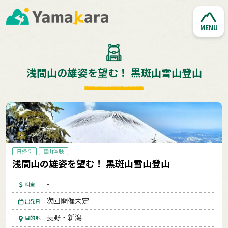
MENU
浅間山の雄姿を望む！ 黒斑山雪山登山
日帰り
雪山体験
浅間山の雄姿を望む！ 黒斑山雪山登山
-
料金
次回開催未定
出発日
長野・新潟
目的地