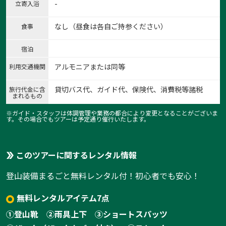
-
立寄入浴
なし（昼食は各自ご持参ください）
食事
宿泊
アルモニアまたは同等
利用交通機関
貸切バス代、ガイド代、保険代、消費税等諸税
旅行代金に含
まれるもの
※ガイド・スタッフは体調管理や業務の都合により変更となることがございま
す。その場合でもツアーは予定通り催行いたします。
このツアーに関するレンタル情報
登山装備まるごと無料レンタル付！初心者でも安心！
無料レンタルアイテム7点
①登山靴
②雨具上下
③ショートスパッツ
1: