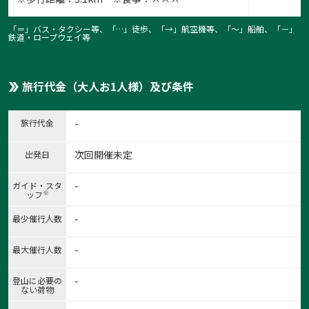
「＝」バス・タクシー等、「…」徒歩、「→」航空機等、「〜」船舶、「－」
鉄道・ロープウェイ等
旅行代金（大人お1人様）及び条件
旅行代金
-
次回開催未定
出発日
-
ガイド・スタ
※
ッフ
-
最少催行人数
-
最大催行人数
-
登山に必要の
ない荷物