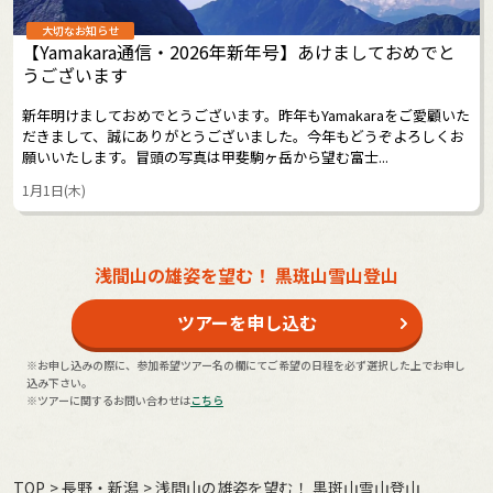
大切なお知らせ
【Yamakara通信・2026年新年号】あけましておめでと
うございます
新年明けましておめでとうございます。昨年もYamakaraをご愛顧いた
だきまして、誠にありがとうございました。今年もどうぞよろしくお
願いいたします。冒頭の写真は甲斐駒ヶ岳から望む富士...
1月1日(木)
浅間山の雄姿を望む！ 黒斑山雪山登山
ツアーを申し込む
※お申し込みの際に、参加希望ツアー名の欄にてご希望の日程を必ず選択した上でお申し
込み下さい。
※ツアーに関するお問い合わせは
こちら
TOP
長野・新潟
浅間山の雄姿を望む！ 黒斑山雪山登山