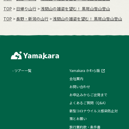
TOP
日帰り山行
浅間山の雄姿を望む！ 黒斑山雪山登山
TOP
長野・新潟の山行
浅間山の雄姿を望む！ 黒斑山雪山登山
ツアー一覧
Yamakara かわら版
会社案内
お問い合わせ
お申込みからご出発まで
よくあるご質問（Q&A）
新型コロナウイルス感染防止対
策とお願い
旅行業約款・条件書