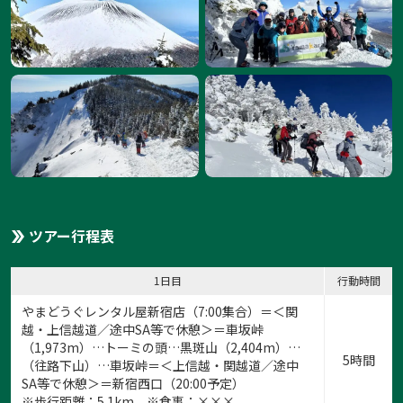
ツアー行程表
1日目
行動時間
やまどうぐレンタル屋新宿店
（7:00集合）＝＜関
越・上信越道／途中SA等で休憩＞＝車坂峠
（1,973m）…トーミの頭…黒斑山（2,404m）…
5時間
（往路下山）…車坂峠＝＜上信越・関越道／途中
SA等で休憩＞＝新宿西口（20:00予定）
※歩行距離：5.1km ※食事：×××