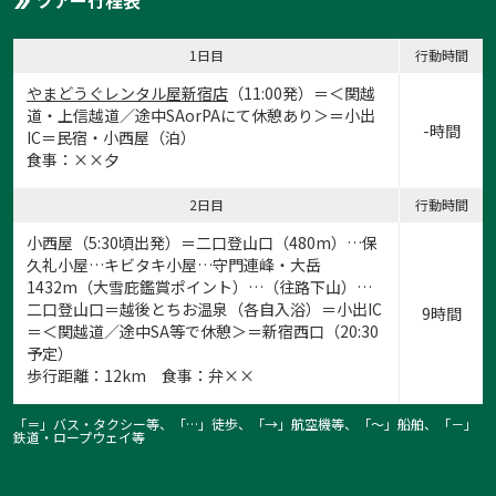
ツアー行程表
1日目
行動時間
やまどうぐレンタル屋新宿店
（11:00発）＝＜関越
道・上信越道／途中SAorPAにて休憩あり＞＝小出
-時間
IC＝民宿・小西屋（泊）
食事：××夕
2日目
行動時間
小西屋（5:30頃出発）＝二口登山口（480m）…保
久礼小屋…キビタキ小屋…守門連峰・大岳
1432m（大雪庇鑑賞ポイント）…（往路下山）…
二口登山口＝越後とちお温泉（各自入浴）＝小出IC
9時間
＝＜関越道／途中SA等で休憩＞＝新宿西口（20:30
予定）
歩行距離：12km 食事：弁××
「＝」バス・タクシー等、「…」徒歩、「→」航空機等、「〜」船舶、「－」
鉄道・ロープウェイ等