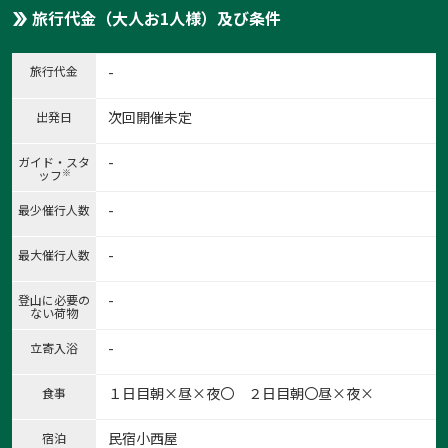
旅行代金（大人お1人様）及び条件
旅行代金
-
次回開催未定
出発日
-
ガイド・スタ
※
ッフ
-
最少催行人数
-
最大催行人数
-
登山に必要の
ない荷物
-
立寄入浴
１日目朝×昼×夜〇 ２日目朝〇昼×夜×
食事
民宿小西屋
宿泊