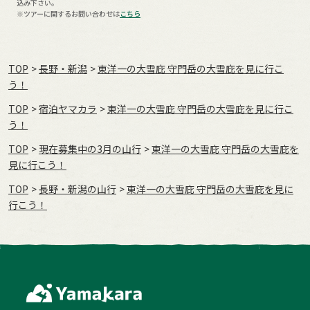
込み下さい。
※ツアーに関するお問い合わせは
こちら
TOP
長野・新潟
東洋一の大雪庇 守門岳の大雪庇を見に行こ
う！
TOP
宿泊ヤマカラ
東洋一の大雪庇 守門岳の大雪庇を見に行こ
う！
TOP
現在募集中の3月の山行
東洋一の大雪庇 守門岳の大雪庇を
見に行こう！
TOP
長野・新潟の山行
東洋一の大雪庇 守門岳の大雪庇を見に
行こう！