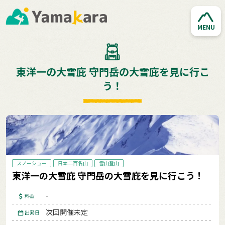
MENU
東洋一の大雪庇 守門岳の大雪庇を見に行こ
う！
スノーシュー
日本二百名山
雪山登山
東洋一の大雪庇 守門岳の大雪庇を見に行こう！
-
料金
次回開催未定
出発日