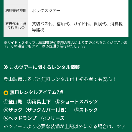
ボックスツアー
利用交通機関
貸切バス代、宿泊代、ガイド代、保険代、消費税
旅行代金に含
まれるもの
等諸税
※ガイド・スタッフは体調管理や業務の都合により変更となることがございま
す。その場合でもツアーは予定通り催行いたします。
このツアーに関するレンタル情報
登山装備まるごと無料レンタル付！初心者でも安心！
無料レンタルアイテム7点
1:守門岳大雪庇（新潟県観光協会）
①登山靴
②雨具上下
③ショートスパッツ
1
/
4
④ザック（ザックカバー付き）
⑤ストック
⑥ヘッドランプ
⑦フリース
※ツアーにより必要な装備が上記以外にある場合は、ツア