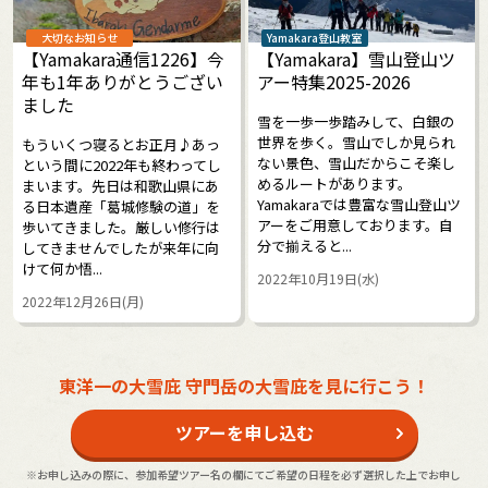
大切なお知らせ
Yamakara登山教室
【Yamakara通信1226】今
【Yamakara】雪山登山ツ
年も1年ありがとうござい
アー特集2025-2026
ました
雪を一歩一歩踏みして、白銀の
世界を歩く。雪山でしか見られ
もういくつ寝るとお正月♪あっ
ない景色、雪山だからこそ楽し
という間に2022年も終わってし
めるルートがあります。
まいます。先日は和歌山県にあ
Yamakaraでは豊富な雪山登山ツ
る日本遺産「葛城修験の道」を
アーをご用意しております。自
歩いてきました。厳しい修行は
分で揃えると...
してきませんでしたが来年に向
けて何か悟...
2022年10月19日(水)
2022年12月26日(月)
東洋一の大雪庇 守門岳の大雪庇を見に行こう！
ツアーを申し込む
※お申し込みの際に、参加希望ツアー名の欄にてご希望の日程を必ず選択した上でお申し