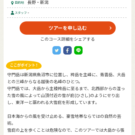
長野・新潟
目的地
-
スタッフ
ツアーを申し込む
このコース詳細をシェアする
守門岳は新潟県魚沼市に位置し、袴岳を主峰に、青雲岳、大岳
との三峰からなる越後の名峰のひとつ。
守門岳では、大岳から主稜袴岳に至るまで、北西部からの湿っ
た雪の風によって山頂付近の雪が庇(ひさし)のようにせり出
し、東洋一と謳われる大雪庇を形成しています。
日本海からの風を受け止める、豪雪地帯ならではの自然の芸
術。
雪庇の上を歩くことは危険なので、このツアーでは大岳から張