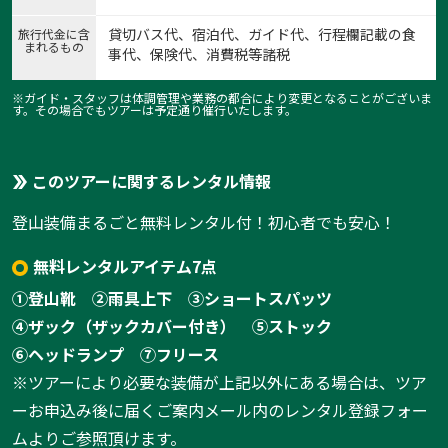
貸切バス代、宿泊代、ガイド代、行程欄記載の食
旅行代金に含
まれるもの
事代、保険代、消費税等諸税
※ガイド・スタッフは体調管理や業務の都合により変更となることがございま
す。その場合でもツアーは予定通り催行いたします。
このツアーに関するレンタル情報
登山装備まるごと無料レンタル付！初心者でも安心！
無料レンタルアイテム7点
①登山靴
②雨具上下
③ショートスパッツ
④ザック（ザックカバー付き）
⑤ストック
⑥ヘッドランプ
⑦フリース
※ツアーにより必要な装備が上記以外にある場合は、ツア
ーお申込み後に届くご案内メール内のレンタル登録フォー
ムよりご参照頂けます。