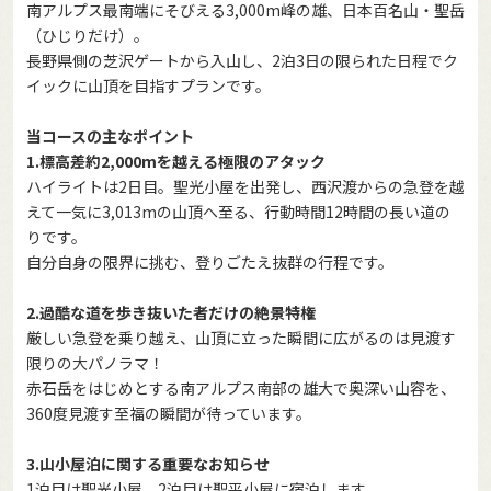
南アルプス最南端にそびえる3,000m峰の雄、日本百名山・聖岳
（ひじりだけ）。
長野県側の芝沢ゲートから入山し、2泊3日の限られた日程でク
イックに山頂を目指すプランです。
当コースの主なポイント
1.標高差約2,000mを越える極限のアタック
ハイライトは2日目。聖光小屋を出発し、西沢渡からの急登を越
えて一気に3,013mの山頂へ至る、行動時間12時間の長い道の
りです。
自分自身の限界に挑む、登りごたえ抜群の行程です。
2.過酷な道を歩き抜いた者だけの絶景特権
厳しい急登を乗り越え、山頂に立った瞬間に広がるのは見渡す
限りの大パノラマ！
赤石岳をはじめとする南アルプス南部の雄大で奥深い山容を、
360度見渡す至福の瞬間が待っています。
3.山小屋泊に関する重要なお知らせ
1泊目は聖光小屋、2泊目は聖平小屋に宿泊します。