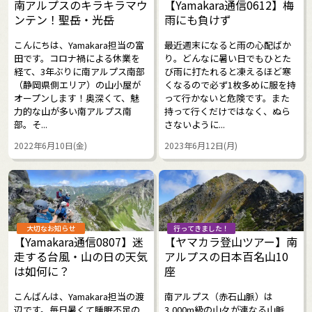
南アルプスのキラキラマウ
【Yamakara通信0612】梅
ンテン！聖岳・光岳
雨にも負けず
こんにちは、Yamakara担当の富
最近週末になると雨の心配ばか
田です。コロナ禍による休業を
り。どんなに暑い日でもひとた
経て、3年ぶりに南アルプス南部
び雨に打たれると凍えるほど寒
（静岡県側エリア）の山小屋が
くなるので必ず1枚多めに服を持
オープンします！奥深くて、魅
って行かないと危険です。また
力的な山が多い南アルプス南
持って行くだけではなく、ぬら
部。そ...
さないように...
2022年6月10日(金)
2023年6月12日(月)
大切なお知らせ
行ってきました！
【Yamakara通信0807】迷
【ヤマカラ登山ツアー】南
走する台風・山の日の天気
アルプスの日本百名山10
は如何に？
座
こんばんは、Yamakara担当の渡
南アルプス（赤石山脈）は
辺です。毎日暑くて睡眠不足の
3,000m級の山々が連なる山脈