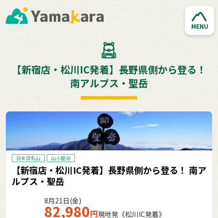
MENU
【新宿店・松川IC発着】長野県側から登る！
南アルプス・聖岳
日本百名山
山小屋泊
【新宿店・松川IC発着】長野県側から登る！ 南ア
ルプス・聖岳
8月21日(金)
82,980
円
現地発《松川IC発着》