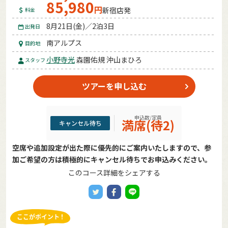
85,980
円
新宿店発
料金
8月21日(金)／2泊3日
出発日
南アルプス
目的地
小野寺光
森園佑規 沖山まひろ
スタッフ
ツアーを申し込む
申込数/定員
満席(待2)
キャンセル待ち
空席や追加設定が出た際に優先的にご案内いたしますので、参
加ご希望の方は積極的にキャンセル待ちでお申込みください。
このコース詳細をシェアする