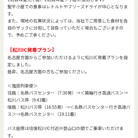
聖平小屋での食事はレトルトやフリーズドライが中心となりま
す。
また、現地の在庫状況によっては、当社でご用意した食材を各
自のザックに分担して背負っていただく場合もございますの
で、予めご了承ください。
【松川IC発着プラン】
名古屋方面からご参加いただけるように松川IC発着プランを設
定しました。
是非、名古屋方面の方もご参加ください。
＜推奨列車便＞
往路：名鉄バスセンター（7:30発）→＜箕輪行き高速バス＞→
松川バス停（9:43着）
復路：松川バス停（16:55発）→＜名鉄バスセンター行き高速バ
ス＞→名鉄バスセンター（19:11着）
バス座席は往復松川IC付近⇔登山口の間でご乗車いただけま
す。