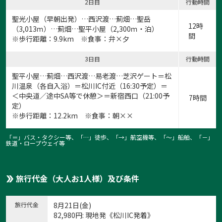
2日目
行動時間
聖光小屋（早朝出発）…西沢渡…薊畑…聖岳
12時
（3,013ｍ）…薊畑…聖平小屋（2,300ｍ・泊）
間
※歩行距離：9.9km ※食事：弁×夕
3日目
行動時間
聖平小屋…薊畑…西沢渡…易老渡…芝沢ゲート＝松
川温泉（各自入浴）＝松川IC付近（16:30予定）＝
＜中央道／途中SA等で休憩＞＝新宿西口（21:00予
7時間
定）
※歩行距離：12.2km ※食事：朝××
「＝」バス・タクシー等、「…」徒歩、「→」航空機等、「〜」船舶、「－」
鉄道・ロープウェイ等
旅行代金（大人お1人様）及び条件
旅行代金
8月21日(金)
82,980
円
: 現地発《松川IC発着》