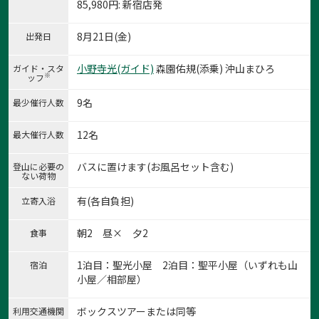
85,980
円
: 新宿店発
8月21日(金)
出発日
小野寺光(ガイド)
森園佑規(添乗) 沖山まひろ
ガイド・スタ
※
ッフ
9名
最少催行人数
12名
最大催行人数
バスに置けます(お風呂セット含む)
登山に必要の
ない荷物
有(各自負担)
立寄入浴
朝2 昼× 夕2
食事
1泊目：聖光小屋 2泊目：聖平小屋（いずれも山
宿泊
1:
小屋／相部屋）
1
/
8
ボックスツアーまたは同等
利用交通機関