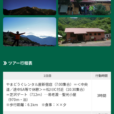
ツアー行程表
1日目
行動時間
やまどうぐレンタル屋新宿店
（7:00集合）＝＜中央
道／途中SA等で休憩＞＝松川IC付近（10:30集合）
＝芝沢ゲート（712ｍ）…易老渡…聖光小屋
3時間
（970m・泊）
※歩行距離：6.1km ※食事：××夕