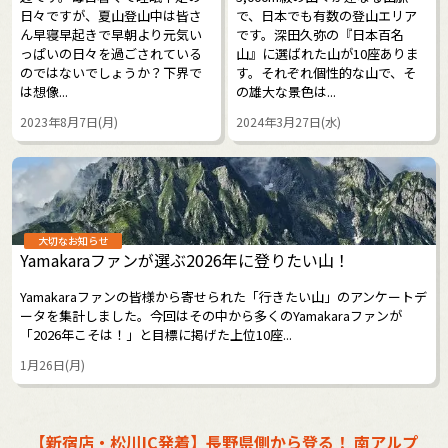
日々ですが、夏山登山中は皆さ
で、日本でも有数の登山エリア
ん早寝早起きで早朝より元気い
です。深田久弥の『日本百名
っぱいの日々を過ごされている
山』に選ばれた山が10座ありま
のではないでしょうか？下界で
す。それぞれ個性的な山で、そ
は想像...
の雄大な景色は...
2023年8月7日(月)
2024年3月27日(水)
大切なお知らせ
Yamakaraファンが選ぶ2026年に登りたい山！
Yamakaraファンの皆様から寄せられた「行きたい山」のアンケートデ
ータを集計しました。今回はその中から多くのYamakaraファンが
「2026年こそは！」と目標に掲げた上位10座...
1月26日(月)
【新宿店・松川IC発着】長野県側から登る！ 南アルプ