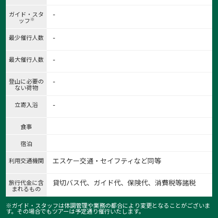
-
ガイド・スタ
※
ッフ
-
最少催行人数
-
最大催行人数
-
登山に必要の
ない荷物
-
立寄入浴
食事
宿泊
エスケー交通・セイフティなど同等
利用交通機関
貸切バス代、ガイド代、保険代、消費税等諸税
旅行代金に含
まれるもの
※ガイド・スタッフは体調管理や業務の都合により変更となることがございま
す。その場合でもツアーは予定通り催行いたします。