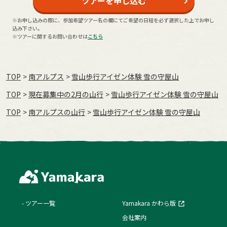
ツアーを申し込む
※お申し込みの際に、参加希望ツアー名の欄にてご希望の日程を必ず選択した上でお申し
込み下さい。
※ツアーに関するお問い合わせは
こちら
TOP
南アルプス
雪山歩行アイゼン体験 雪の守屋山
TOP
現在募集中の2月の山行
雪山歩行アイゼン体験 雪の守屋山
TOP
南アルプスの山行
雪山歩行アイゼン体験 雪の守屋山
ツアー一覧
Yamakara かわら版
会社案内