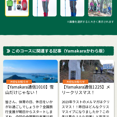
※画像を選択すると大きく表示されます
このコースに関連する記事
（Yamakaraかわら版）
大切なお知らせ
大切なお知らせ
【Yamakara通信1010】雪
【Yamakara通信1225】メ
山だけじゃない！
リークリスマス！
皆さん、体育の日、休日をいか
2023年ラストのメルマガはクリ
がお過ごしでしょうか？全国旅
スマス！！昨日はどんなクリス
行支援が明日からスタートしま
マスイブになりましたか？この
すね。今回の全国旅行支援は前
冬は夏のような日差しと気温で