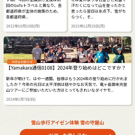
回のGoToトラベルと異なり、各
汗だくになって山を登ったかと
都道府県が主体の施策のため、
思ったら翌日は氷点下、雪がち
各都道府県...
らつく、そ...
2022年10月10日(月)
2023年12月25日(月)
大切なお知らせ
【Yamakara通信0108】2024年登り始めはどこですか？
新年が明けて、はや一週間。皆様はもう2024年の登り始めに行かれま
したか？今年の元日は太平洋側は穏やかなお天気で、竜ヶ岳御来光登
山ツアーにご参加いただいた方はとってもきれいなダイヤモ...
2024年1月7日(日)
雪山歩行アイゼン体験 雪の守屋山