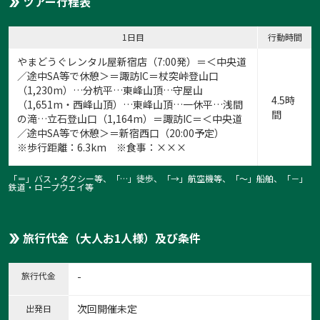
ツアー行程表
1日目
行動時間
やまどうぐレンタル屋新宿店
（7:00発）＝＜中央道
／途中SA等で休憩＞＝諏訪IC＝杖突峠登山口
（1,230m）…分杭平…東峰山頂…守屋山
4.5時
（1,651m・西峰山頂）…東峰山頂…一休平…浅間
間
の滝…立石登山口（1,164m）＝諏訪IC＝＜中央道
／途中SA等で休憩＞＝新宿西口（20:00予定）
※歩行距離：6.3km ※食事：×××
「＝」バス・タクシー等、「…」徒歩、「→」航空機等、「〜」船舶、「－」
鉄道・ロープウェイ等
旅行代金（大人お1人様）及び条件
旅行代金
-
次回開催未定
出発日