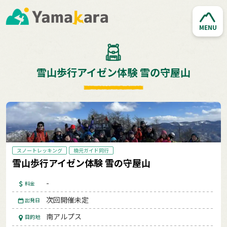
MENU
雪山歩行アイゼン体験 雪の守屋山
スノートレッキング
楠元ガイド同行
雪山歩行アイゼン体験 雪の守屋山
-
料金
次回開催未定
出発日
南アルプス
目的地