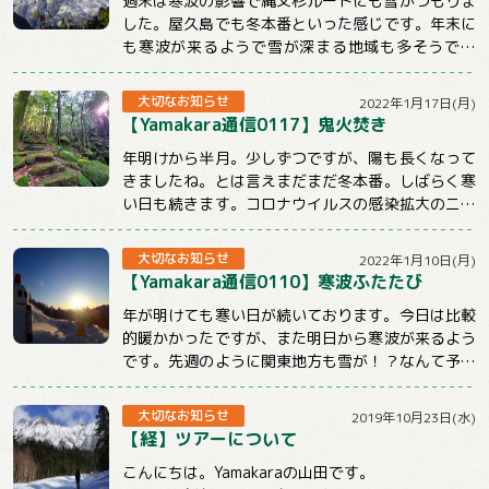
週末は寒波の影響で縄文杉ルートにも雪がつもりま
した。屋久島でも冬本番といった感じです。年末に
も寒波が来るようで雪が深まる地域も多そうです
ね。今週のメルマガはnewツアーや屋久島ツアー...
大切なお知らせ
2022年1月17日(月)
【Yamakara通信0117】鬼火焚き
年明けから半月。少しずつですが、陽も長くなって
きましたね。とは言えまだまだ冬本番。しばらく寒
い日も続きます。コロナウイルスの感染拡大のニュ
ースも気になる状況ですが、体調管理と感染対策...
大切なお知らせ
2022年1月10日(月)
【Yamakara通信0110】寒波ふたたび
年が明けても寒い日が続いております。今日は比較
的暖かかったですが、また明日から寒波が来るよう
です。先週のように関東地方も雪が！？なんて予報
もチラホラでています。山に行くときもそうでな...
大切なお知らせ
2019年10月23日(水)
【経】ツアーについて
こんにちは。Yamakaraの山田です。