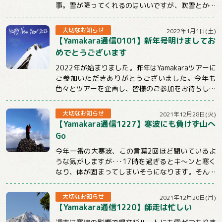
事。雪が降ってくれるのはいいですが、吹雪とかは
ちょっと。。。明日からも冷えるようですので山...
大切なお知らせ
2022年1月1日(土)
【Yamakara通信0101】新年号明けましてお
めでとうございます
2022年が始まりました。昨年はYamakaraツアーに
ご参加いただきありがとうございました。今年も
色々とツアーを企画し、皆様のご参加をお待ちして
おります。引き続きYamakaraを...
大切なお知らせ
2021年12月28日(火)
【Yamakara通信1227】寒波にも負けず山へ
Go
今年一番の大寒波、この言葉2回ほど聞いているよ
うな気がしますが･･･17時を過ぎるとキ～ンと寒く
なり、体が固まってしまいそうになります。そんな
時こそ体を動かしてぽかぽかにしないとだめ...
大切なお知らせ
2021年12月20日(月)
【Yamakara通信1220】師走は忙しい