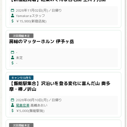
2026年11月02日(月)／日帰り
Yamakaraスタッフ
￥15,980(新宿店発)
次回開催未定
房総のマッターホルン 伊予ヶ岳
-
未定
-
キャンセル待ち
【飯能駅集合】沢沿いを登る変化に富んだ山 奥多
摩・棒ノ折山
2026年08月10日(月)／日帰り
尾島宏美
高橋あおい
￥5,000(飯能駅発)
次回開催未定