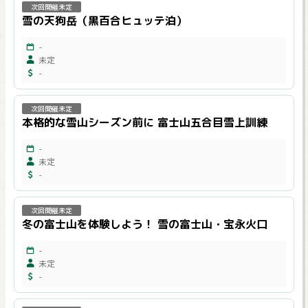
次回開催未定
雪の天狗岳（黒百合ヒュッテ泊）
-
未定
-
次回開催未定
本格的な雪山シーズン前に 富士山五合目雪上訓練
-
未定
-
次回開催未定
冬の富士山を体験しよう！ 雪の富士山・宝永火口
-
未定
-