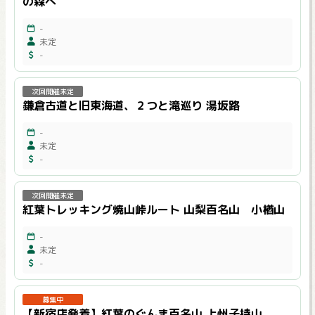
の森へ
-
未定
-
次回開催未定
鎌倉古道と旧東海道、２つと滝巡り 湯坂路
-
未定
-
次回開催未定
紅葉トレッキング焼山峠ルート 山梨百名山 小楢山
-
未定
-
募集中
【新宿店発着】紅葉のぐんま百名山 上州子持山