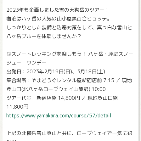
2023年も企画しました雪の天狗岳のツアー！
宿泊は八ヶ岳の人気の山小屋黒百合ヒュッテ。
しっかりとした装備と防寒対策をして、真っ白な雪山と
八ヶ岳ブルーを体験しませんか？
◎スノートレッキングを楽しもう！ 八ヶ岳・坪庭スノー
シュー ワンデー
出発日：2023年2月19日(日)、3月18日(土)
集合場所：やまどうぐレンタル屋新宿店前 7:15 ／ 現地
登山口(北八ヶ岳ロープウェイ山麓駅) 10:00
ツアー代金：新宿店発 14,800円 ／ 現地登山口発
11,800円
https://www.yamakara.com/course/57/detail
上記の北横岳雪山登山と共に、ロープウェイで一気に銀