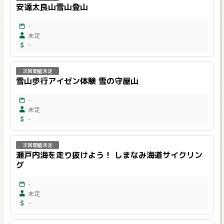
安達太良山雪山登山
-
未定
-
次回開催未定
雪山歩行アイゼン体験 雪の守屋山
-
未定
-
次回開催未定
瀬戸内海を走り抜けよう！ しまなみ海道サイクリン
グ
-
未定
-