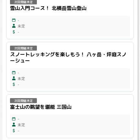
次回開催未定
雪山入門コース！ 北横岳雪山登山
-
未定
-
次回開催未定
スノートレッキングを楽しもう！ 八ヶ岳・坪庭スノ
ーシュー
-
未定
-
次回開催未定
富士山の眺望を堪能 三国山
-
未定
-