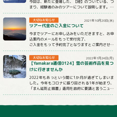
今回は、新たに登場した、【経】のついている、つ
まり、経験者のみのツアーについて説明します。
まず、この【経】のついているツアーは雪山のみ...
大切なお知らせ
2021年10月20日(水)
ツアー代金のご入金について
今までツアーにお申し込みをいただきますと、お申
込案内のメールをもって受付完了、
ご入金をもって予約完了となりますとご案内させて
いただいておりました。
しかしお申込後、そのままご連...
大切なお知らせ
2022年1月24日(月)
【Yamakara通信0124】雪の芸術作品を見つ
けに行きませんか
2022年もあっという間に1か月が過ぎてしまいま
した。今年もコロナに振り回される1年が始まり、
「まん延防止措置」適用を政府に要請と言うニュー
スばかり目にする日々が続いていますが、コロ...