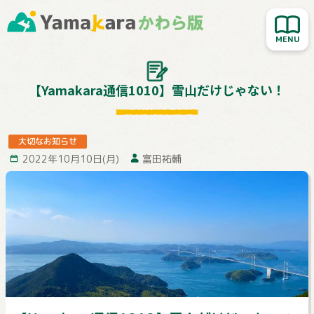
新着記事を読む
人気記事を読む
大切なお知らせ
【Yamakara通信1010】雪山だけじゃない！
Yamakara登山教室
行ってきました！
大切なお知らせ
2022年10月10日(月)
富田祐輔
お客様レポート
Yamakaraサイト
お問い合わせ