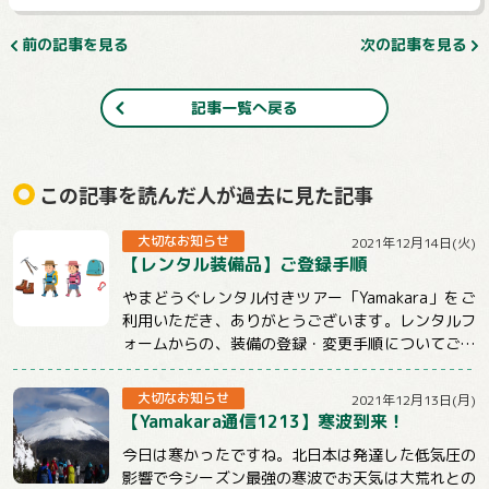
前の記事を見る
次の記事を見る
記事一覧へ戻る
この記事を読んだ人が過去に見た記事
大切なお知らせ
2021年12月14日(火)
【レンタル装備品】ご登録手順
やまどうぐレンタル付きツアー「Yamakara」をご
利用いただき、ありがとうございます。レンタルフ
ォームからの、装備の登録・変更手順についてご説
明させていただきます。【注意事項】★ツ...
大切なお知らせ
2021年12月13日(月)
【Yamakara通信1213】寒波到来！
今日は寒かったですね。北日本は発達した低気圧の
影響で今シーズン最強の寒波でお天気は大荒れとの