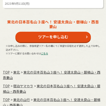
2023年9月11日(月)
東北の日本百名山３座へ！ 安達太良山・磐梯山・西吾
妻山
ツアーを申し込む
※お申し込みの際に、参加希望ツアー名の欄にてご希望の日程を必ず選択した上でお申し
込み下さい。
※ツアーに関するお問い合わせは
こちら
TOP
東北
東北の日本百名山３座へ！ 安達太良山・磐梯山・西
吾妻山
TOP
宿泊ヤマカラ
東北の日本百名山３座へ！ 安達太良山・磐
梯山・西吾妻山
TOP
東北の山行
東北の日本百名山３座へ！ 安達太良山・磐梯
山・西吾妻山