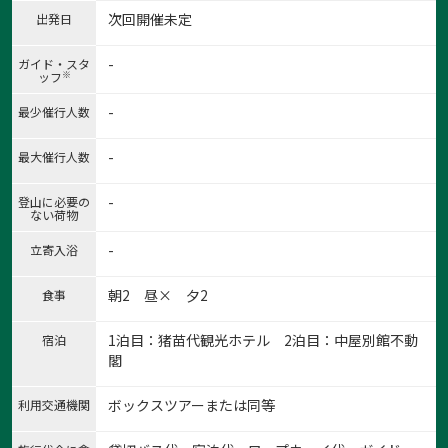
次回開催未定
出発日
-
ガイド・スタ
※
ッフ
-
最少催行人数
-
最大催行人数
-
登山に必要の
ない荷物
-
立寄入浴
朝2 昼× 夕2
食事
1泊目：猪苗代観光ホテル 2泊目：中屋別館不動
宿泊
閣
ボックスツアーまたは同等
利用交通機関