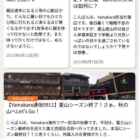
は如何に？
最近週末になると雨の心配ばか
り。どんなに暑い日でもひとた
こんばんは、Yamakara担当の渡
び雨に打たれると凍えるほど寒
辺です。毎日暑くて睡眠不足の
くなるので必ず1枚多めに服を持
日々ですが、夏山登山中は皆さ
って行かないと危険です。また
ん早寝早起きで早朝より元気い
持って行くだけではなく、ぬら
っぱいの日々を過ごされている
さないように...
のではないでしょうか？下界で
は想像...
2023年6月12日(月)
2023年8月7日(月)
大切なお知らせ
【Yamakara通信0911】夏山シーズン終了！さぁ、秋の
山へLet's Go！
こんばんは。Yamakara海外ツアー担当の佐藤です。今日は、富士山シ
ーズン最終日を迎えた富士吉田五合目へ行ってきました。本当にシー
ズン最終日？？と思うくらい、外国人のお客様がたくさ...