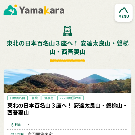
MENU
東北の日本百名山３座へ！ 安達太良山・磐梯
山・西吾妻山
日本百名山
紅葉
温泉宿
バス荷物預け可
東北の日本百名山３座へ！ 安達太良山・磐梯山・
西吾妻山
-
料金
次回開催未定
出発日