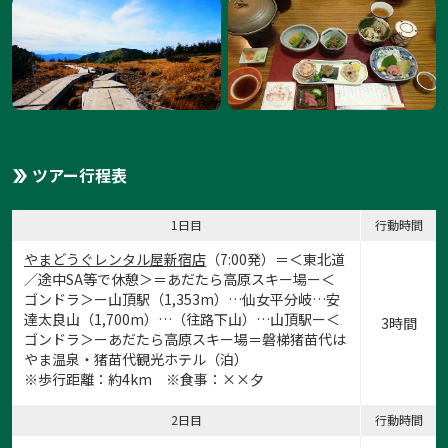
ツアー行程表
1日目
行動時間
やまどうぐレンタル屋新宿店
（7:00発）＝＜東北道
／途中SA等で休憩＞＝あだたら高原スキー場ー＜
ゴンドラ＞ー山頂駅（1,353m）…仙女平分岐…安
達太良山（1,700m）…（往路下山）…山頂駅ー＜
3時間
ゴンドラ＞ーあだたら高原スキー場＝磐梯猪苗代は
やま温泉・猪苗代観光ホテル（泊）
※歩行距離：約4km ※食事：××夕
2日目
行動時間