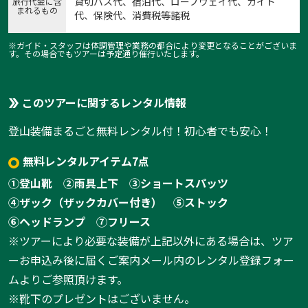
貸切バス代、宿泊代、ロープウェイ代、ガイド
旅行代金に含
まれるもの
代、保険代、消費税等諸税
※ガイド・スタッフは体調管理や業務の都合により変更となることがございま
す。その場合でもツアーは予定通り催行いたします。
このツアーに関するレンタル情報
登山装備まるごと無料レンタル付！初心者でも安心！
1:安達太良山
1
/
8
無料レンタルアイテム7点
①登山靴
②雨具上下
③ショートスパッツ
④ザック（ザックカバー付き）
⑤ストック
⑥ヘッドランプ
⑦フリース
※ツアーにより必要な装備が上記以外にある場合は、ツア
ーお申込み後に届くご案内メール内のレンタル登録フォー
ムよりご参照頂けます。
※靴下のプレゼントはございません。