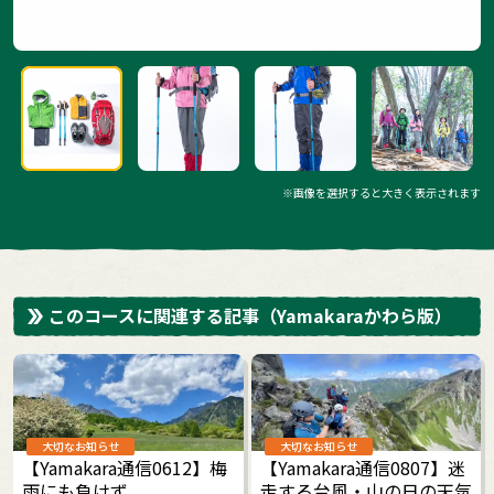
※画像を選択すると大きく表示されます
このコースに関連する記事
（Yamakaraかわら版）
大切なお知らせ
大切なお知らせ
【Yamakara通信0612】梅
【Yamakara通信0807】迷
雨にも負けず
走する台風・山の日の天気