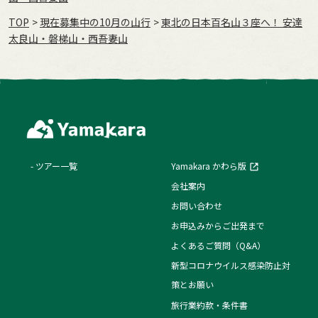
TOP
現在募集中の10月の山行
東北の日本百名山３座へ！ 安達
太良山・磐梯山・西吾妻山
ツアー一覧
Yamakara かわら版
会社案内
お問い合わせ
お申込みからご出発まで
よくあるご質問（Q&A）
新型コロナウイルス感染防止対
策とお願い
旅行業約款・条件書