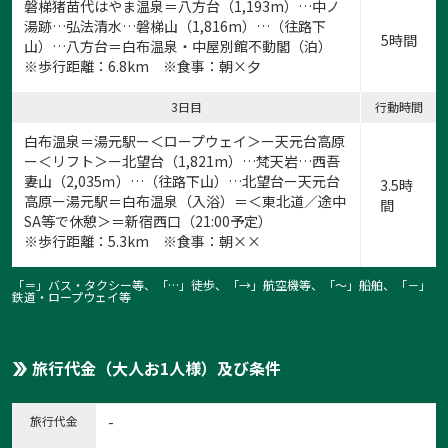
磐梯猪苗代はやま温泉＝八方台（1,193m）…中ノ
湯跡…弘法清水…磐梯山（1,816m）…（往路下
5時間
山）…八方台＝白布温泉・中屋別館不動閣（泊）
※歩行距離：6.8km ※食事：朝×夕
3日目
行動時間
白布温泉＝湯元駅ー＜ロープウェイ＞ー天元台高原
ー＜リフト＞ー北望台（1,821m）…梵天岩…西吾
妻山（2,035ｍ）…（往路下山）…北望台ー天元台
3.5時
高原ー湯元駅＝白布温泉（入浴）＝＜東北道／途中
間
SA等で休憩＞＝新宿西口（21:00予定）
※歩行距離：5.3km ※食事：朝××
「＝」バス・タクシー等、「…」徒歩、「→」航空機等、「〜」船舶、「－」
鉄道・ロープウェイ等
旅行代金（大人お1人様）及び条件
旅行代金
-