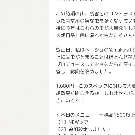
この時期の山、残雪とのコントラス
った刺す系の嫌な虫も多くなってい
特に今年はこれらの虫が大量発生し
大朝日岳も例に漏れず虫がたくさん
登山日、私はベージュのYamakar
上には虫がとまることはほとんどな
プロデュースしておきながら正直イ
省し、認識を改めました。
1,680円！このスペックに対して
胡散臭く聞こえるかもしれませんが
きたいです！
＜本日のメニュー ～標高1500以上
【1】NEWツアー
【2】追加設定しました！