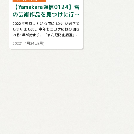
【Yamakara通信0124】雪
の芸術作品を見つけに行き
ませんか
2022年もあっという間に1か月が過ぎて
しまいました。今年もコロナに振り回さ
れる1年が始まり、「まん延防止措置」適
用を政府に要請と言うニュースばかり目
2022年1月24日(月)
にする日々が続いていますが、コロ...