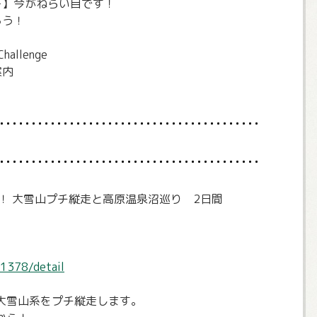
ー】今がねらい目です！
ろう！
allenge
案内
！ 大雪山プチ縦走と高原温泉沼巡り 2日間
/1378/detail
大雪山系をプチ縦走します。