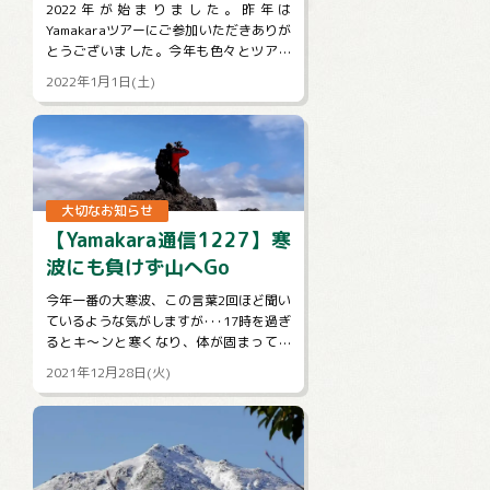
ございます
2022年が始まりました。昨年は
Yamakaraツアーにご参加いただきありが
とうございました。今年も色々とツアー
を企画し、皆様のご参加をお待ちしてお
2022年1月1日(土)
ります。引き続きYamakaraを...
大切なお知らせ
【Yamakara通信1227】寒
波にも負けず山へGo
今年一番の大寒波、この言葉2回ほど聞い
ているような気がしますが･･･17時を過ぎ
るとキ～ンと寒くなり、体が固まってし
まいそうになります。そんな時こそ体を
2021年12月28日(火)
動かしてぽかぽかにしないとだめ...