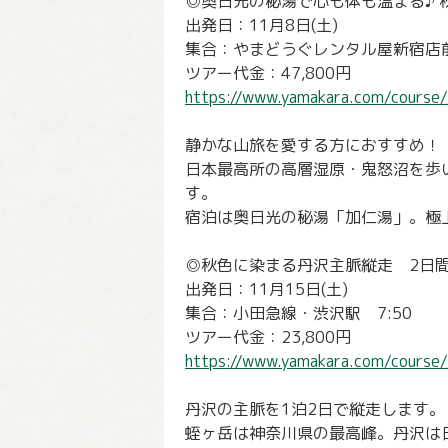
◎奥日光の秘湯で心も体も温まる♪ 
出発日：11月8日(土)
集合：やまどうぐレンタル屋新宿店前
ツアー代金：47,800円
https://www.yamakara.com/course
静かな山旅を愛する方におすすめ！
日本最高所の高層湿原・鬼怒沼を歩
す。
宿泊は奥日光の秘湯「加仁湯」。極
◎秋色に染まる丹沢主脈縦走 2日
出発日：11月15日(土)
集合：小田急線・渋沢駅 7:50
ツアー代金：23,800円
https://www.yamakara.com/course/
丹沢の主脈を1泊2日で縦走します。
蛭ヶ岳は神奈川県の最高峰。丹沢は