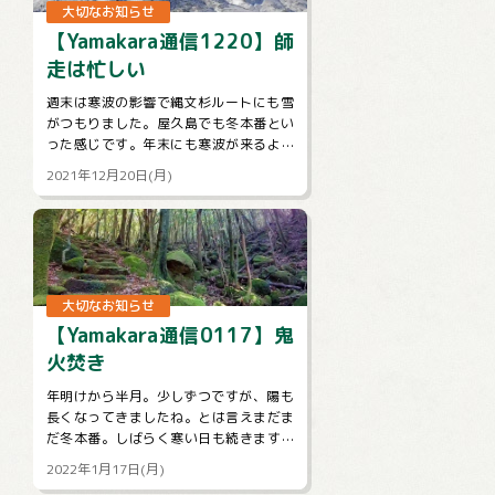
大切なお知らせ
【Yamakara通信1220】師
走は忙しい
週末は寒波の影響で縄文杉ルートにも雪
がつもりました。屋久島でも冬本番とい
った感じです。年末にも寒波が来るよう
で雪が深まる地域も多そうですね。今週
2021年12月20日(月)
のメルマガはnewツアーや屋久島ツアー...
大切なお知らせ
【Yamakara通信0117】鬼
火焚き
年明けから半月。少しずつですが、陽も
長くなってきましたね。とは言えまだま
だ冬本番。しばらく寒い日も続きます。
コロナウイルスの感染拡大のニュースも
2022年1月17日(月)
気になる状況ですが、体調管理と感染対