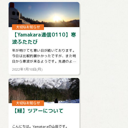
策...
大切なお知らせ
【Yamakara通信0110】寒
波ふたたび
年が明けても寒い日が続いております。
今日は比較的暖かかったですが、また明
日から寒波が来るようです。先週のよう
に関東地方も雪が！？なんて予報もチラ
2022年1月10日(月)
ホラでています。山に行くときもそうで
な...
大切なお知らせ
【経】ツアーについて
こんにちは。Yamakaraの山田です。