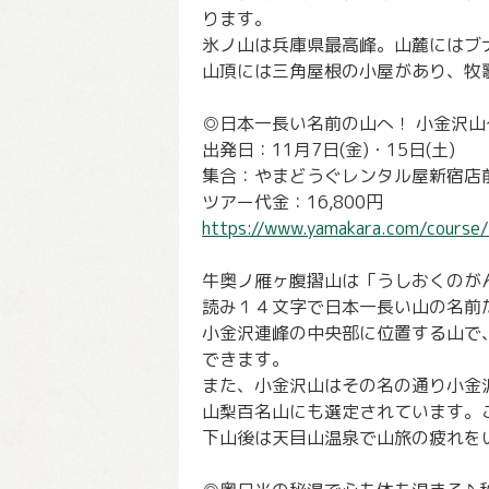
ります。
氷ノ山は兵庫県最高峰。山麓にはブ
山頂には三角屋根の小屋があり、牧
◎日本一長い名前の山へ！ 小金沢山
出発日：11月7日(金)・15日(土)
集合：やまどうぐレンタル屋新宿店前
ツアー代金：16,800円
https://www.yamakara.com/course/
牛奥ノ雁ヶ腹摺山は「うしおくのが
読み１４文字で日本一長い山の名前
小金沢連峰の中央部に位置する山で
できます。
また、小金沢山はその名の通り小金
山梨百名山にも選定されています。
下山後は天目山温泉で山旅の疲れを