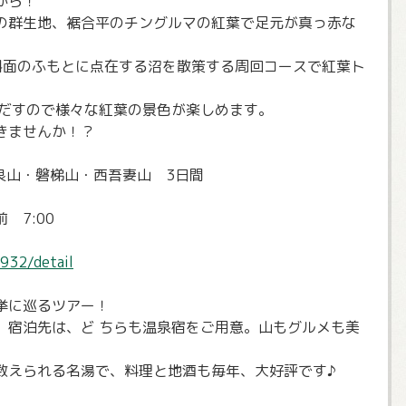
から！
の群生地、裾合平のチングルマの紅葉で足元が真っ赤な
。
斜面のふもとに点在する沼を散策する周回コースで紅葉ト
しだすので様々な紅葉の景色が楽しめます。
きませんか！？
良山・磐梯山・西吾妻山 3日間
 7:00
932/detail
挙に巡るツアー！
。宿泊先は、ど ちらも温泉宿をご用意。山もグルメも美
数えられる名湯で、料理と地酒も毎年、大好評です♪