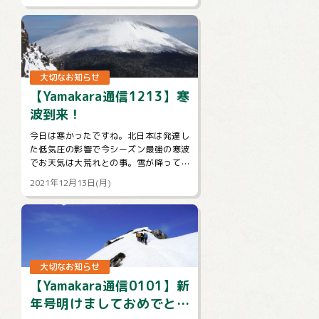
明させていただきます。【注意事項】★
ツ...
大切なお知らせ
【Yamakara通信1213】寒
波到来！
今日は寒かったですね。北日本は発達し
た低気圧の影響で今シーズン最強の寒波
でお天気は大荒れとの事。雪が降ってく
れるのはいいですが、吹雪とかはちょっ
2021年12月13日(月)
と。。。明日からも冷えるようですので
山...
大切なお知らせ
【Yamakara通信0101】新
年号明けましておめでとう