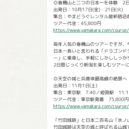
◎巻機山と二つの日本一を体験 2
出発日：10月17日(金)・21日(火)
集合：やまどうぐレンタル屋新宿店前
ツアー代金：45,800円
https://www.yamakara.com/course
毎年人気の巻機山のツアーですが、
日本一長いと言われる「ドラゴンド
ー」に乗車し、手軽にしかししっか
2日間じっくり新潟を楽しむツアー
◎天空の城と兵庫県最高峰の絶景へ
出発日：11月1日(土)
集合：東京駅 7:40／姫路駅 11:1
ツアー代金：東京駅発着 75,800円
https://www.yamakara.com/course
「竹田城跡」と日本二百名山「氷ノ
竹田城跡は天空の城と呼ばれる山城