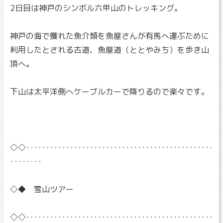
2日目は神戸のシンボル六甲山のトレッキング。
神戸の海で獲れた魚介類を魚屋さんが有馬へ運ぶために
利用したと
される古道、魚屋道（ととやみち）を歩き山
頂へ。
下山は太平洋側へケーブルカーで降りるので楽々です。
◇◇‥‥‥‥‥‥‥‥‥‥‥‥‥‥‥‥‥‥‥‥‥‥‥‥
‥‥‥‥
◇◆ 雪山ツアー
◇◇‥‥‥‥‥‥‥‥‥‥‥‥‥‥‥‥‥‥‥‥‥‥‥‥