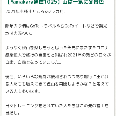
【Yamakara通信1025】山は一気に冬景色
2021年も残すところあと2カ月。
昨年の今頃はGoToトラベルやらGoToイートなどで観光
地は
大賑わい。
ようやく秋山を楽しもうと思った矢先にまたまたコロナ
感染拡大で
旅行の自粛をと叫ばれ2021年の殆どの日々が
自粛、
自粛となっていました。
現在、
いろいろな規制が緩和されつつあり旅行に出かけ
る人たちも増えて
きて登山を再開しようかな？と考えて
いる人も多いはず。
日々トレーニングをされていた人たちはこの先の雪山を
目指し。