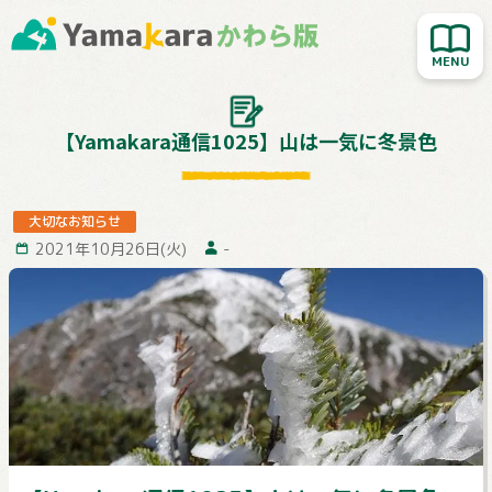
新着記事を読む
人気記事を読む
大切なお知らせ
【Yamakara通信1025】山は一気に冬景色
Yamakara登山教室
行ってきました！
大切なお知らせ
2021年10月26日(火)
-
お客様レポート
Yamakaraサイト
お問い合わせ