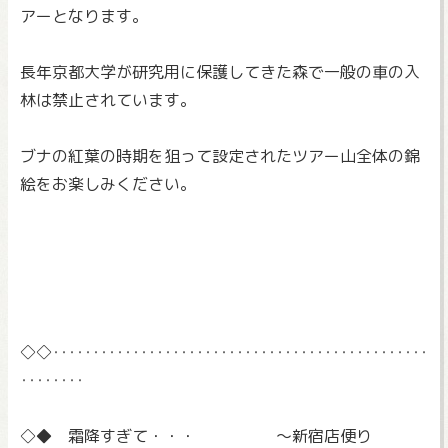
アーとなります。
長年京都大学が研究用に保護してきた森で一般の車の入
林は禁止さ
れています。
ブナの紅葉の時期を狙って設定されたツアー山全体の錦
絵をお楽し
みください。
◇◇‥‥‥‥‥‥‥‥‥‥‥‥‥‥‥‥‥‥‥‥‥‥‥‥
‥‥‥‥
◇◆ 霜降すぎて・・・ ～新宿店便り