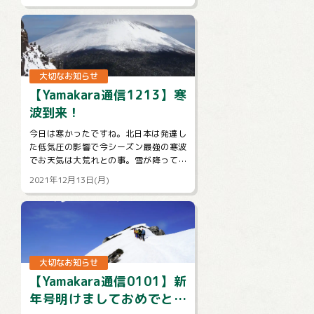
明させていただきます。【注意事項】★
ツ...
大切なお知らせ
【Yamakara通信1213】寒
波到来！
今日は寒かったですね。北日本は発達し
た低気圧の影響で今シーズン最強の寒波
でお天気は大荒れとの事。雪が降ってく
れるのはいいですが、吹雪とかはちょっ
2021年12月13日(月)
と。。。明日からも冷えるようですので
山...
大切なお知らせ
【Yamakara通信0101】新
年号明けましておめでとう