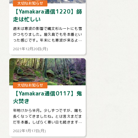
大切なお知らせ
【Yamakara通信1220】師
走は忙しい
週末は寒波の影響で縄文杉ルートにも雪
がつもりました。屋久島でも冬本番とい
った感じです。年末にも寒波が来るよう
で雪が深まる地域も多そうですね。今週
2021年12月20日(月)
のメルマガはnewツアーや屋久島ツアー...
大切なお知らせ
【Yamakara通信0117】鬼
火焚き
年明けから半月。少しずつですが、陽も
長くなってきましたね。とは言えまだま
だ冬本番。しばらく寒い日も続きます。
コロナウイルスの感染拡大のニュースも
2022年1月17日(月)
気になる状況ですが、体調管理と感染対