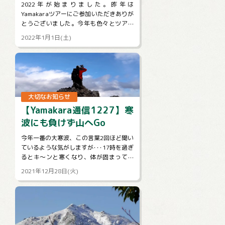
ございます
2022年が始まりました。昨年は
Yamakaraツアーにご参加いただきありが
とうございました。今年も色々とツアー
を企画し、皆様のご参加をお待ちしてお
2022年1月1日(土)
ります。引き続きYamakaraを...
大切なお知らせ
【Yamakara通信1227】寒
波にも負けず山へGo
今年一番の大寒波、この言葉2回ほど聞い
ているような気がしますが･･･17時を過ぎ
るとキ～ンと寒くなり、体が固まってし
まいそうになります。そんな時こそ体を
2021年12月28日(火)
動かしてぽかぽかにしないとだめ...