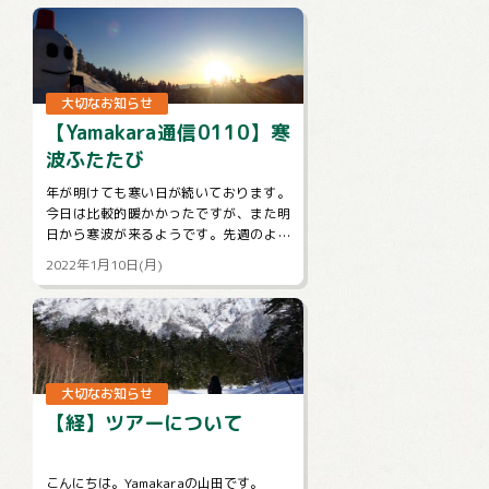
策...
大切なお知らせ
【Yamakara通信0110】寒
波ふたたび
年が明けても寒い日が続いております。
今日は比較的暖かかったですが、また明
日から寒波が来るようです。先週のよう
に関東地方も雪が！？なんて予報もチラ
2022年1月10日(月)
ホラでています。山に行くときもそうで
な...
大切なお知らせ
【経】ツアーについて
こんにちは。Yamakaraの山田です。